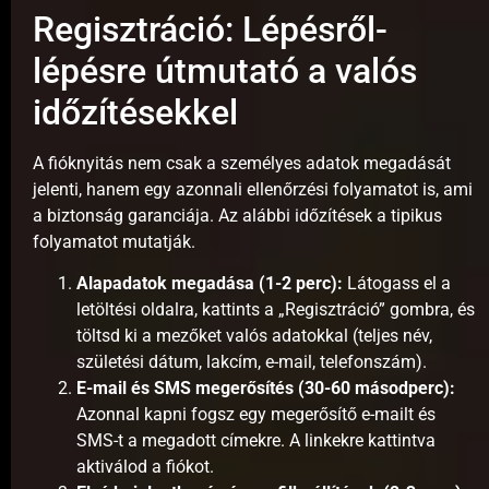
Regisztráció: Lépésről-
lépésre útmutató a valós
időzítésekkel
A fióknyitás nem csak a személyes adatok megadását
jelenti, hanem egy azonnali ellenőrzési folyamatot is, ami
a biztonság garanciája. Az alábbi időzítések a tipikus
folyamatot mutatják.
Alapadatok megadása (1-2 perc):
Látogass el a
letöltési oldalra, kattints a „Regisztráció” gombra, és
töltsd ki a mezőket valós adatokkal (teljes név,
születési dátum, lakcím, e-mail, telefonszám).
E-mail és SMS megerősítés (30-60 másodperc):
Azonnal kapni fogsz egy megerősítő e-mailt és
SMS-t a megadott címekre. A linkekre kattintva
aktiválod a fiókot.