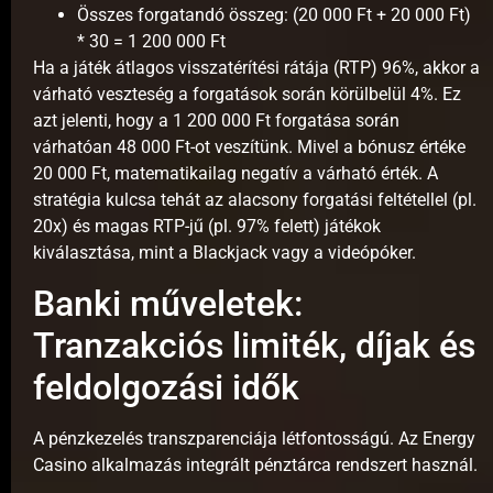
Összes forgatandó összeg: (20 000 Ft + 20 000 Ft)
* 30 = 1 200 000 Ft
Ha a játék átlagos visszatérítési rátája (RTP) 96%, akkor a
várható veszteség a forgatások során körülbelül 4%. Ez
azt jelenti, hogy a 1 200 000 Ft forgatása során
várhatóan 48 000 Ft-ot veszítünk. Mivel a bónusz értéke
20 000 Ft, matematikailag negatív a várható érték. A
stratégia kulcsa tehát az alacsony forgatási feltétellel (pl.
20x) és magas RTP-jű (pl. 97% felett) játékok
kiválasztása, mint a Blackjack vagy a videópóker.
Banki műveletek:
Tranzakciós limiték, díjak és
feldolgozási idők
A pénzkezelés transzparenciája létfontosságú. Az Energy
Casino alkalmazás integrált pénztárca rendszert használ.