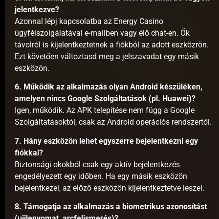
jelentkezve?
Azonnal lépj kapcsolatba az Energy Casino
ügyfélszolgálatával e-mailben vagy élő chat-en. Ők
távolról is kijelentkeztetnek a fiókból az adott eszközrön.
Ezt követően változtasd meg a jelszavadat egy másik
eszközön.
6. Működik az alkalmazás olyan Android készüléken,
amelyen nincs Google Szolgáltatások (pl. Huawei)?
Igen, működik. Az APK telepítése nem függ a Google
Szolgáltatásoktól, csak az Android operációs rendszertől.
7. Hány eszközön lehet egyszerre bejelentkezni egy
fiókkal?
Biztonsági okokból csak egy aktív bejelentkezés
engedélyezett egy időben. Ha egy másik eszközön
bejelentkezel, az előző eszközön kijelentkeztetve leszel.
8. Támogatja az alkalmazás a biometrikus azonosítást
(ujjlenyomat, arcfelismerés)?