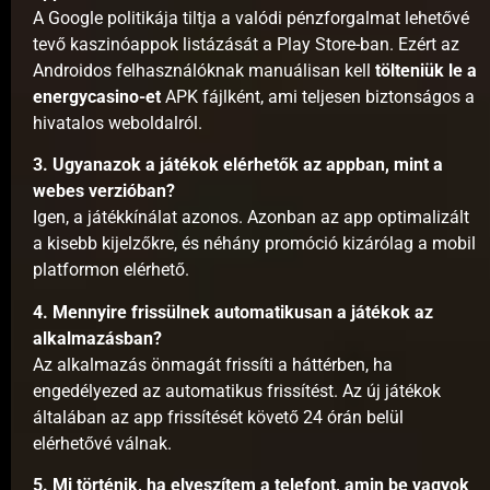
A Google politikája tiltja a valódi pénzforgalmat lehetővé
tevő kaszinóappok listázását a Play Store-ban. Ezért az
Androidos felhasználóknak manuálisan kell
tölteniük le a
energycasino-et
APK fájlként, ami teljesen biztonságos a
hivatalos weboldalról.
3. Ugyanazok a játékok elérhetők az appban, mint a
webes verzióban?
Igen, a játékkínálat azonos. Azonban az app optimalizált
a kisebb kijelzőkre, és néhány promóció kizárólag a mobil
platformon elérhető.
4. Mennyire frissülnek automatikusan a játékok az
alkalmazásban?
Az alkalmazás önmagát frissíti a háttérben, ha
engedélyezed az automatikus frissítést. Az új játékok
általában az app frissítését követő 24 órán belül
elérhetővé válnak.
5. Mi történik, ha elveszítem a telefont, amin be vagyok