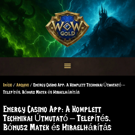
Início
/
Arquivo
/ Energy Casino App: A Komplett Technikai Útmutató –
Telepítés, Bónusz Matek és Hibaelhárítás
Energy Casino App: A Komplett
Technikai Útmutató – Telepítés,
Bónusz Matek és Hibaelhárítás