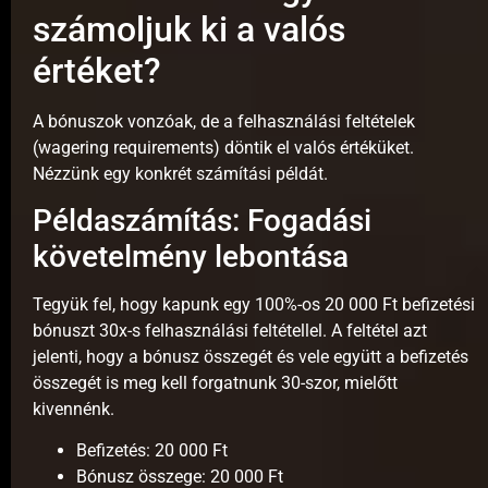
számoljuk ki a valós
értéket?
A bónuszok vonzóak, de a felhasználási feltételek
(wagering requirements) döntik el valós értéküket.
Nézzünk egy konkrét számítási példát.
Példaszámítás: Fogadási
követelmény lebontása
Tegyük fel, hogy kapunk egy 100%-os 20 000 Ft befizetési
bónuszt 30x-s felhasználási feltétellel. A feltétel azt
jelenti, hogy a bónusz összegét és vele együtt a befizetés
összegét is meg kell forgatnunk 30-szor, mielőtt
kivennénk.
Befizetés: 20 000 Ft
Bónusz összege: 20 000 Ft