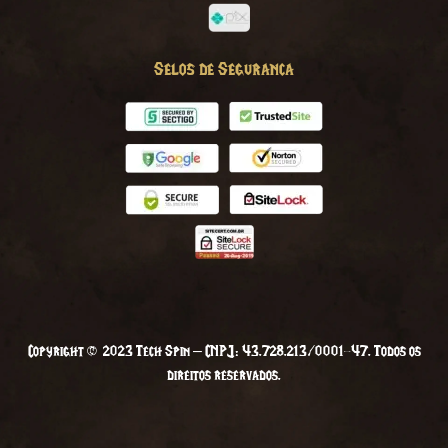
Selos de Seguranca
Copyright © 2023 Tech Spin – CNPJ: 43.728.213/0001-47. Todos os
direitos reservados.