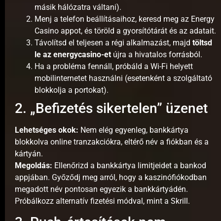
másik hálózatra váltani).
Menj a telefon beállításaihoz, keresd meg az Energy
Casino appot, és töröld a gyorsítótárát és az adatait.
Távolítsd el teljesen a régi alkalmazást, majd
töltsd
le az energycasino-et
újra a hivatalos forrásból.
Ha a probléma fennáll, próbáld a Wi-Fi helyett
mobilinternetet használni (esetenként a szolgáltató
blokkolja a portokat).
2. „Befizetés sikertelen” üzenet
Lehetséges okok:
Nem elég egyenleg, bankkártya
blokkolva online tranzakciókra, eltérő név a fiókban és a
kártyán.
Megoldás:
Ellenőrizd a bankkártya limitjeidet a bankod
appjában. Győződj meg arról, hogy a kaszinófiókodban
megadott név pontosan egyezik a bankkártyádén.
Próbálkozz alternatív fizetési módval, mint a Skrill.