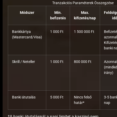
Tranzakciós Paraméterek Összegzése
Módszer
Min.
Max.
Feldolg
befizetés
kifizetés/nap
id
Bankkártya
1 000 Ft
1 500 000 Ft
Befizeté
(Mastercard/Visa)
azonnal
Kifizeté
banki n
Skrill / Neteller
1 000 Ft
800 000 Ft
Azonna
(mindké
irány)
Banki átutalás
5 000 Ft
Nincs felső
3-5 ban
határ*
nap
*A banki átutalásnál a napi limitet a kaszinó nem