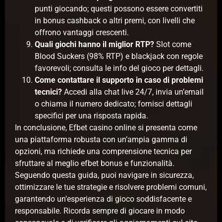
punti giocando; questi possono essere convertiti
in bonus cashback o altri premi, con livelli che
offrono vantaggi crescenti.
Quali giochi hanno il miglior RTP?
Slot come
Blood Suckers (98% RTP) e blackjack con regole
favorevoli; consulta le info del gioco per dettagli.
Come contattare il supporto in caso di problemi
tecnici?
Accedi alla chat live 24/7, invia un’email
o chiama il numero dedicato; fornisci dettagli
specifici per una risposta rapida.
In conclusione, Efbet casino online si presenta come
una piattaforma robusta con un’ampia gamma di
opzioni, ma richiede una comprensione tecnica per
sfruttare al meglio efbet bonus e funzionalità.
Seguendo questa guida, puoi navigare in sicurezza,
ottimizzare le tue strategie e risolvere problemi comuni,
garantendo un’esperienza di gioco soddisfacente e
responsabile. Ricorda sempre di giocare in modo