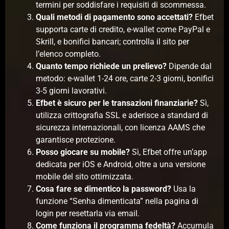
termini per soddisfare i requisiti di scommessa.
Quali metodi di pagamento sono accettati?
Efbet
supporta carte di credito, e-wallet come PayPal e
Skrill, e bonifici bancari; controlla il sito per
l’elenco completo.
Quanto tempo richiede un prelievo?
Dipende dal
metodo: e-wallet 1-24 ore, carte 2-3 giorni, bonifici
3-5 giorni lavorativi.
Efbet è sicuro per le transazioni finanziarie?
Sì,
utilizza crittografia SSL e aderisce a standard di
sicurezza internazionali, con licenza AAMS che
garantisce protezione.
Posso giocare su mobile?
Sì, Efbet offre un’app
dedicata per iOS e Android, oltre a una versione
mobile del sito ottimizzata.
Cosa fare se dimentico la password?
Usa la
funzione “Senha dimenticata” nella pagina di
login per resettarla via email.
Come funziona il programma fedeltà?
Accumula