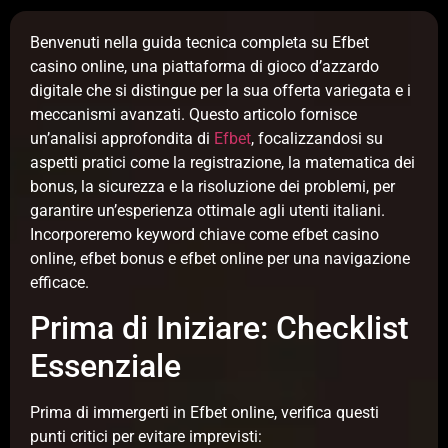
Benvenuti nella guida tecnica completa su Efbet
casino online, una piattaforma di gioco d’azzardo
digitale che si distingue per la sua offerta variegata e i
meccanismi avanzati. Questo articolo fornisce
un’analisi approfondita di
Efbet
, focalizzandosi su
aspetti pratici come la registrazione, la matematica dei
bonus, la sicurezza e la risoluzione dei problemi, per
garantire un’esperienza ottimale agli utenti italiani.
Incorporeremo keyword chiave come efbet casino
online, efbet bonus e efbet online per una navigazione
efficace.
Prima di Iniziare: Checklist
Essenziale
Prima di immergerti in Efbet online, verifica questi
punti critici per evitare imprevisti: