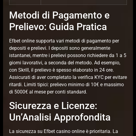
Metodi di Pagamento e
Prelievo: Guida Pratica
Efbet online supporta vari metodi di pagamento per
depositi e prelievi. I depositi sono generalmente
istantanei, mentre i prelievi possono richiedere da 1 a 5
giorni lavorativi, a seconda del metodo. Ad esempio,
con Skrill, il prelievo è spesso elaborato in 24 ore.
Assicurati di aver completato la verifica KYC per evitare
ritardi. Limiti tipici: prelievo minimo di 10€ e massimo
di 5000€ al mese per conti standard.
Sicurezza e Licenze:
Un’Analisi Approfondita
La sicurezza su Efbet casino online è prioritaria. La