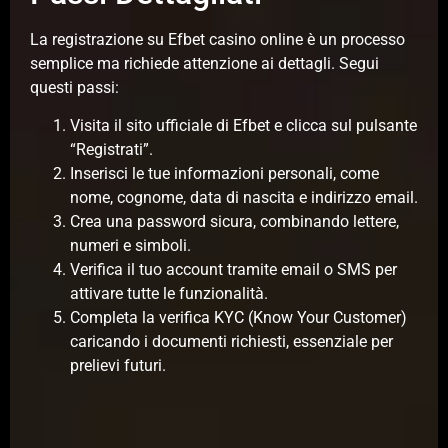
La registrazione su Efbet casino online è un processo
semplice ma richiede attenzione ai dettagli. Segui
questi passi:
Visita il sito ufficiale di Efbet e clicca sul pulsante
“Registrati”.
Inserisci le tue informazioni personali, come
nome, cognome, data di nascita e indirizzo email.
Crea una password sicura, combinando lettere,
numeri e simboli.
Verifica il tuo account tramite email o SMS per
attivare tutte le funzionalità.
Completa la verifica KYC (Know Your Customer)
caricando i documenti richiesti, essenziale per
prelievi futuri.