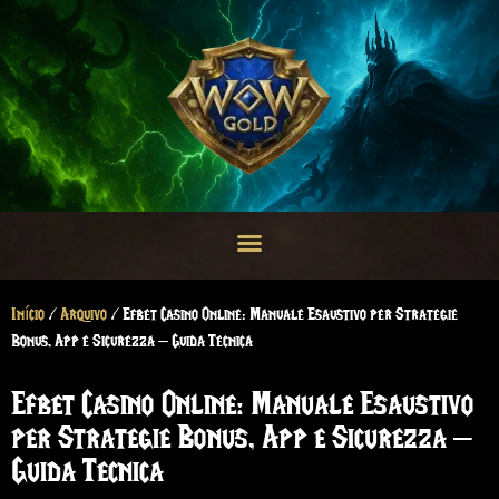
Início
/
Arquivo
/ Efbet Casino Online: Manuale Esaustivo per Strategie
Bonus, App e Sicurezza – Guida Tecnica
Efbet Casino Online: Manuale Esaustivo
per Strategie Bonus, App e Sicurezza –
Guida Tecnica