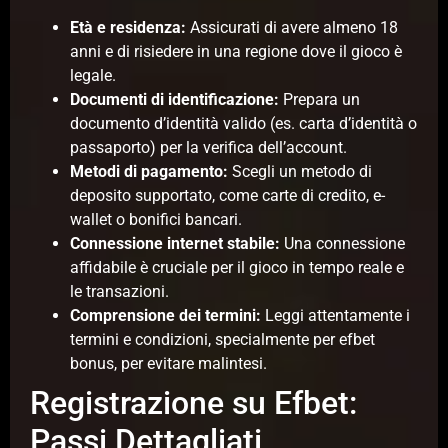
Età e residenza:
Assicurati di avere almeno 18
anni e di risiedere in una regione dove il gioco è
legale.
Documenti di identificazione:
Prepara un
documento d’identità valido (es. carta d’identità o
passaporto) per la verifica dell’account.
Metodi di pagamento:
Scegli un metodo di
deposito supportato, come carte di credito, e-
wallet o bonifici bancari.
Connessione internet stabile:
Una connessione
affidabile è cruciale per il gioco in tempo reale e
le transazioni.
Comprensione dei termini:
Leggi attentamente i
termini e condizioni, specialmente per efbet
bonus, per evitare malintesi.
Registrazione su Efbet:
Passi Dettagliati