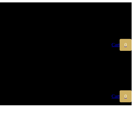
Cart
0
Cart
0