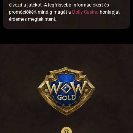
élvezd a játékot. A legfrissebb információkért és
promóciókért mindig magát a
Dolly Casino
honlapját
érdemes megtekinteni.