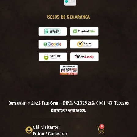
Selos de Seguranca
Copyright © 2023 Tech Spin – CNPJ: 43.728.213/0001-47. Todos os
direitos reservados.
Olá, visitante!
0
Entrar / Cadastrar