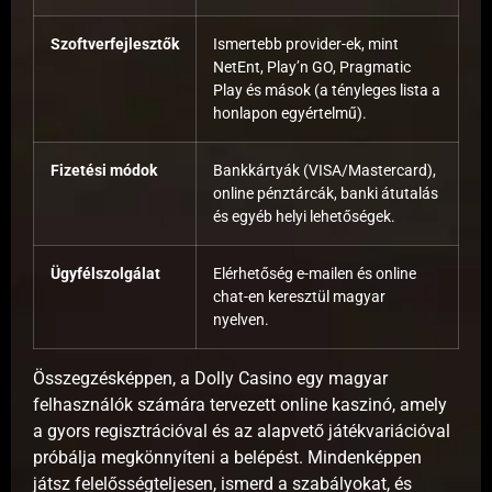
Szoftverfejlesztők
Ismertebb provider-ek, mint
NetEnt, Play’n GO, Pragmatic
Play és mások (a tényleges lista a
honlapon egyértelmű).
Fizetési módok
Bankkártyák (VISA/Mastercard),
online pénztárcák, banki átutalás
és egyéb helyi lehetőségek.
Ügyfélszolgálat
Elérhetőség e-mailen és online
chat-en keresztül magyar
nyelven.
Összegzésképpen, a Dolly Casino egy magyar
felhasználók számára tervezett online kaszinó, amely
a gyors regisztrációval és az alapvető játékvariációval
próbálja megkönnyíteni a belépést. Mindenképpen
játsz felelősségteljesen, ismerd a szabályokat, és