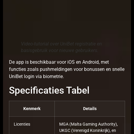
Video-tutorial over UniBet registratie en
basisgebruik voor nieuwe gebruikers.
De app is beschikbaar voor iOS en Android, met
functies zoals pushmeldingen voor bonussen en snelle
UniBet login via biometrie.
Specificaties Tabel
Kenmerk
Details
Licenties
MGA (Malta Gaming Authority),
UKGC (Verenigd Koninkrijk), en