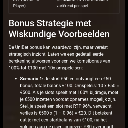
Player)
variërend per spel
Bonus Strategie met
Wiskundige Voorbeelden
De UniBet bonus kan waardevol zijn, maar vereist
strategisch inzicht. Laten we een gedetailleerde
berekening uitvoeren voor een welkomstbonus van
100% tot €100 met 10x omspeleisen:
Scenario 1:
Je stort €50 en ontvangt een €50
bonus, totale balans €100. Omspeleis: 10 x €50 =
€500. Als je slots speelt met 100% bijdrage, moet
je €500 inzetten voordat opnames mogelijk zijn.
Stel, je speelt een slot met RTP 96%, verwacht
verlies is €500 x (1 – 0.96) = €20. Dit betekent
dat je met een startbalans van €100, na het
voldoen aan de eisen, ongeveer €80 overhoudt,