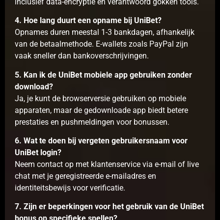
inclusief data-encryptie en verantwoord gokken tools.
4. Hoe lang duurt een opname bij UniBet?
Opnames duren meestal 1-3 bankdagen, afhankelijk
van de betaalmethode. E-wallets zoals PayPal zijn
vaak sneller dan bankoverschrijvingen.
5. Kan ik de UniBet mobiele app gebruiken zonder
download?
Ja, je kunt de browserversie gebruiken op mobiele
apparaten, maar de gedownloade app biedt betere
prestaties en pushmeldingen voor bonussen.
6. Wat te doen bij vergeten gebruikersnaam voor
UniBet login?
Neem contact op met klantenservice via e-mail of live
chat met je geregistreerde e-mailadres en
identiteitsbewijs voor verificatie.
7. Zijn er beperkingen voor het gebruik van de UniBet
bonus op specifieke spellen?