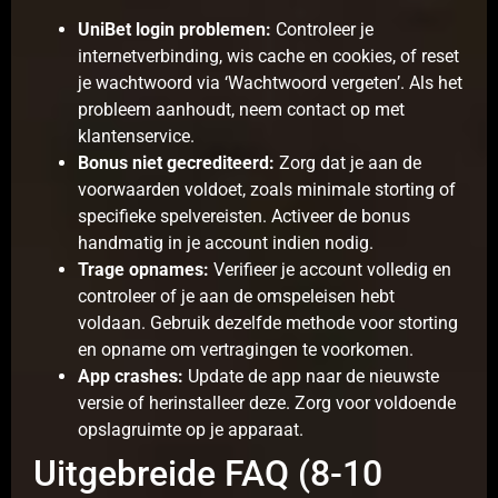
UniBet login problemen:
Controleer je
internetverbinding, wis cache en cookies, of reset
je wachtwoord via ‘Wachtwoord vergeten’. Als het
probleem aanhoudt, neem contact op met
klantenservice.
Bonus niet gecrediteerd:
Zorg dat je aan de
voorwaarden voldoet, zoals minimale storting of
specifieke spelvereisten. Activeer de bonus
handmatig in je account indien nodig.
Trage opnames:
Verifieer je account volledig en
controleer of je aan de omspeleisen hebt
voldaan. Gebruik dezelfde methode voor storting
en opname om vertragingen te voorkomen.
App crashes:
Update de app naar de nieuwste
versie of herinstalleer deze. Zorg voor voldoende
opslagruimte op je apparaat.
Uitgebreide FAQ (8-10