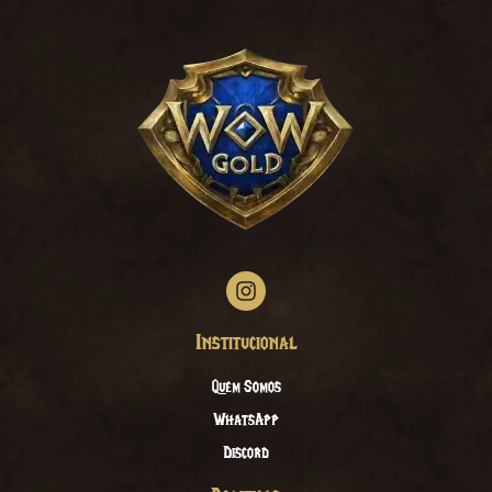
Institucional
Quem Somos
WhatsApp
Discord