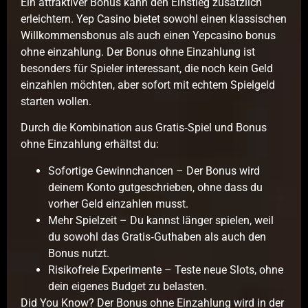
Ein attraktiver Bonus kann den Einstieg zusätzlich
erleichtern. Yep Casino bietet sowohl einen klassischen
Willkommensbonus als auch einen Yepcasino bonus
ohne einzahlung. Der Bonus ohne Einzahlung ist
besonders für Spieler interessant, die noch kein Geld
einzahlen möchten, aber sofort mit echtem Spielgeld
starten wollen.
Durch die Kombination aus Gratis‑Spiel und Bonus
ohne Einzahlung erhältst du:
Sofortige Gewinnchancen – Der Bonus wird
deinem Konto gutgeschrieben, ohne dass du
vorher Geld einzahlen musst.
Mehr Spielzeit – Du kannst länger spielen, weil
du sowohl das Gratis‑Guthaben als auch den
Bonus nutzt.
Risikofreie Experimente – Teste neue Slots, ohne
dein eigenes Budget zu belasten.
Did You Know? Der Bonus ohne Einzahlung wird in der