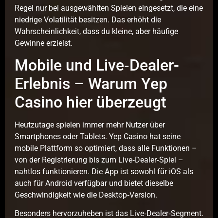
Regel nur bei ausgewählten Spielen eingesetzt, die eine
niedrige Volatilität besitzen. Das erhöht die
Wahrscheinlichkeit, dass du kleine, aber häufige
Gewinne erzielst.
Mobile und Live‑Dealer-
Erlebnis – Warum Yep
Casino hier überzeugt
Heutzutage spielen immer mehr Nutzer über
Smartphones oder Tablets. Yep Casino hat seine
mobile Plattform so optimiert, dass alle Funktionen –
von der Registrierung bis zum Live‑Dealer‑Spiel –
nahtlos funktionieren. Die App ist sowohl für iOS als
auch für Android verfügbar und bietet dieselbe
Geschwindigkeit wie die Desktop‑Version.
Besonders hervorzuheben ist das Live‑Dealer‑Segment.