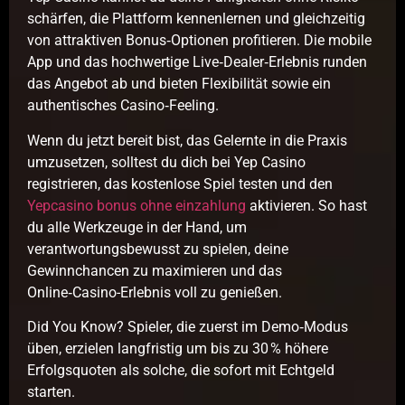
schärfen, die Plattform kennenlernen und gleichzeitig
von attraktiven Bonus‑Optionen profitieren. Die mobile
App und das hochwertige Live‑Dealer‑Erlebnis runden
das Angebot ab und bieten Flexibilität sowie ein
authentisches Casino‑Feeling.
Wenn du jetzt bereit bist, das Gelernte in die Praxis
umzusetzen, solltest du dich bei Yep Casino
registrieren, das kostenlose Spiel testen und den
Yepcasino bonus ohne einzahlung
aktivieren. So hast
du alle Werkzeuge in der Hand, um
verantwortungsbewusst zu spielen, deine
Gewinnchancen zu maximieren und das
Online‑Casino-Erlebnis voll zu genießen.
Did You Know? Spieler, die zuerst im Demo‑Modus
üben, erzielen langfristig um bis zu 30 % höhere
Erfolgsquoten als solche, die sofort mit Echtgeld
starten.