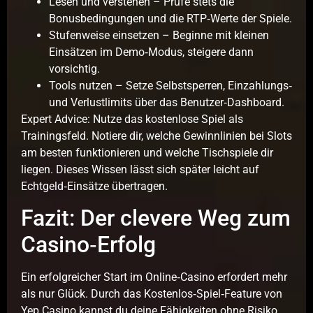
Lesen und verstehen – Prüfe stets die
Bonusbedingungen und die RTP‑Werte der Spiele.
Stufenweise einsetzen – Beginne mit kleinen
Einsätzen im Demo‑Modus, steigere dann
vorsichtig.
Tools nutzen – Setze Selbstsperren, Einzahlungs‑
und Verlustlimits über das Benutzer‑Dashboard.
Expert Advice: Nutze das kostenlose Spiel als
Trainingsfeld. Notiere dir, welche Gewinnlinien bei Slots
am besten funktionieren und welche Tischspiele dir
liegen. Dieses Wissen lässt sich später leicht auf
Echtgeld‑Einsätze übertragen.
Fazit: Der clevere Weg zum
Casino‑Erfolg
Ein erfolgreicher Start im Online‑Casino erfordert mehr
als nur Glück. Durch das Kostenlos‑Spiel‑Feature von
Yep Casino kannst du deine Fähigkeiten ohne Risiko