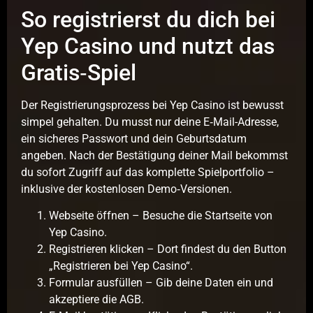
So registrierst du dich bei
Yep Casino und nutzt das
Gratis‑Spiel
Der Registrierungsprozess bei Yep Casino ist bewusst
simpel gehalten. Du musst nur deine E‑Mail-Adresse,
ein sicheres Passwort und dein Geburtsdatum
angeben. Nach der Bestätigung deiner Mail bekommst
du sofort Zugriff auf das komplette Spielportfolio –
inklusive der kostenlosen Demo‑Versionen.
Webseite öffnen – Besuche die Startseite von
Yep Casino.
Registrieren klicken – Dort findest du den Button
„Registrieren bei Yep Casino“.
Formular ausfüllen – Gib deine Daten ein und
akzeptiere die AGB.