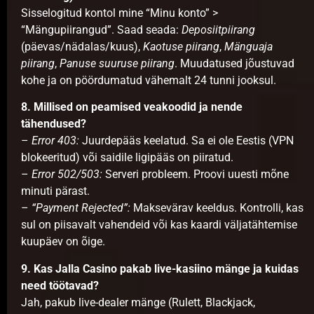
Sisselogitud kontol mine “Minu konto” >
“Mängupiirangud”. Saad seada:
Deposiitpiirang
(päevas/nädalas/kuus),
Kaotuse piirang
,
Mänguaja
piirang
,
Panuse suuruse piirang
. Muudatused jõustuvad
kohe ja on pöördumatud vähemalt 24 tunni jooksul.
8. Millised on peamised veakoodid ja nende
tähendused?
–
Error 403:
Juurdepääs keelatud. Sa ei ole Eestis (VPN
blokeeritud) või saidile ligipääs on piiratud.
–
Error 502/503:
Serveri probleem. Proovi uuesti mõne
minuti pärast.
–
“Payment Rejected”:
Maksevärav keeldus. Kontrolli, kas
sul on piisavalt vahendeid või kas kaardi väljatähtemise
kuupäev on õige.
9. Kas Jalla Casino pakab live-kasiino mänge ja kuidas
need töötavad?
Jah, pakub live-dealer mänge (Rulett, Blackjack,