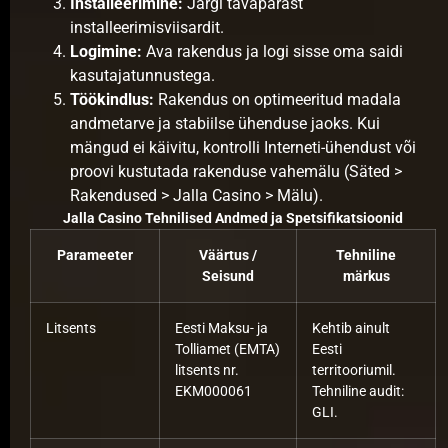
Installeerimine:
Järgi tavapärast
installeerimisviisardit.
Logimine:
Ava rakendus ja logi sisse oma saidi
kasutajatunnustega.
Töökindlus:
Rakendus on optimeeritud madala
andmetarve ja stabiilse ühenduse jaoks. Kui
mängud ei käivitu, kontrolli Interneti-ühendust või
proovi kustutada rakenduse vahemälu (Säted >
Rakendused > Jalla Casino > Mälu).
Jalla Casino Tehnilised Andmed ja Spetsifikatsioonid
Parameeter
Väärtus /
Tehniline
Seisund
märkus
Litsents
Eesti Maksu- ja
Kehtib ainult
Tolliamet (EMTA)
Eesti
litsents nr.
territooriumil.
EKM000061
Tehniline audit:
GLI.