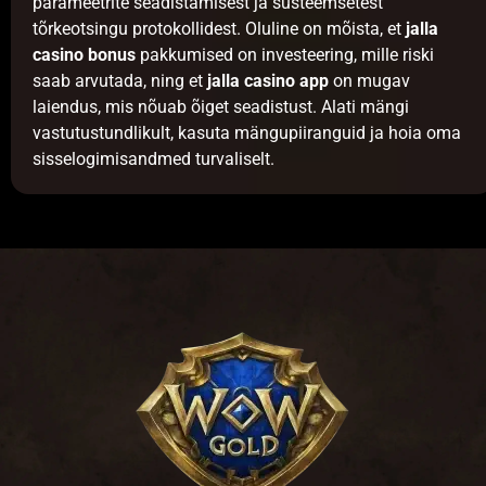
parameetrite seadistamisest ja süsteemsetest
tõrkeotsingu protokollidest. Oluline on mõista, et
jalla
casino bonus
pakkumised on investeering, mille riski
saab arvutada, ning et
jalla casino app
on mugav
laiendus, mis nõuab õiget seadistust. Alati mängi
vastutustundlikult, kasuta mängupiiranguid ja hoia oma
sisselogimisandmed turvaliselt.