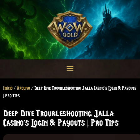
Início
/
Arquivo
/ Deep Dive Troubleshooting Jalla Casino’s Login & Payouts
| Pro Tips
Deep Dive Troubleshooting Jalla
Casino’s Login & Payouts | Pro Tips