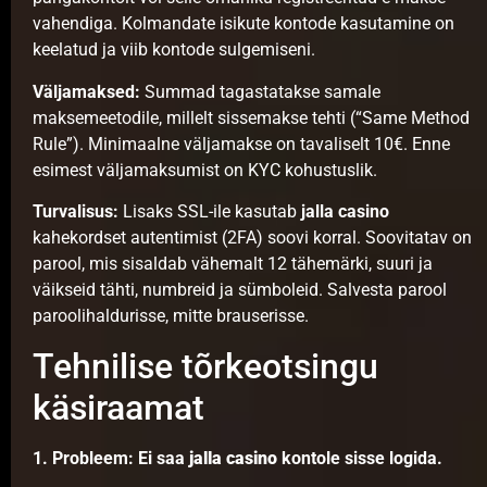
vahendiga. Kolmandate isikute kontode kasutamine on
keelatud ja viib kontode sulgemiseni.
Väljamaksed:
Summad tagastatakse samale
maksemeetodile, millelt sissemakse tehti (“Same Method
Rule”). Minimaalne väljamakse on tavaliselt 10€. Enne
esimest väljamaksumist on KYC kohustuslik.
Turvalisus:
Lisaks SSL-ile kasutab
jalla casino
kahekordset autentimist (2FA) soovi korral. Soovitatav on
parool, mis sisaldab vähemalt 12 tähemärki, suuri ja
väikseid tähti, numbreid ja sümboleid. Salvesta parool
paroolihaldurisse, mitte brauserisse.
Tehnilise tõrkeotsingu
käsiraamat
1. Probleem: Ei saa
jalla casino
kontole sisse logida.