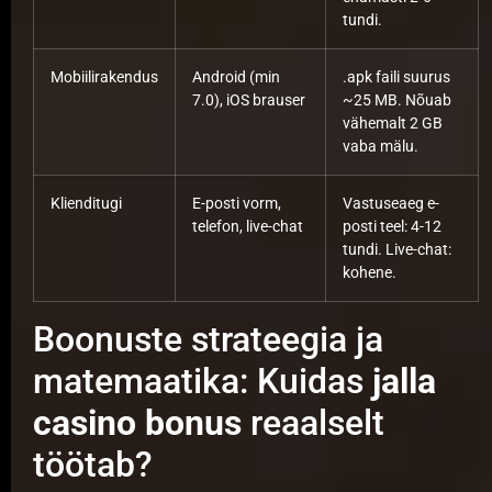
tundi.
Mobiilirakendus
Android (min
.apk faili suurus
7.0), iOS brauser
~25 MB. Nõuab
vähemalt 2 GB
vaba mälu.
Klienditugi
E-posti vorm,
Vastuseaeg e-
telefon, live-chat
posti teel: 4-12
tundi. Live-chat:
kohene.
Boonuste strateegia ja
matemaatika: Kuidas
jalla
casino bonus
reaalselt
töötab?