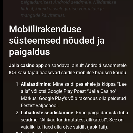
paigaldamisest Android seadmele. Näidatakse
liidest, kiireid sisselogimise võimalusi ja
mängude käivitamist.
Mobiilirakenduse
süsteemsed nõuded ja
paigaldus
Jalla casino app
on saadaval ainult Android seadmetele.
IOS kasutajad pääsevad saidile mobiilse brauseri kaudu.
Allalaadimine:
Mine saidi pealehele ja klõpsa “Lae
alla” või otsi Google Play Poest “Jalla Casino”.
Märkus: Google Play’s võib rakendus olla peidetud
Eestist väljaspool.
Lubaduste seadistamine:
Enne paigaldamista luba
seadmel “Allikad tundmatutest allikatest”. See on
vajalik, kui laed alla otse saidilt (.apk fail).