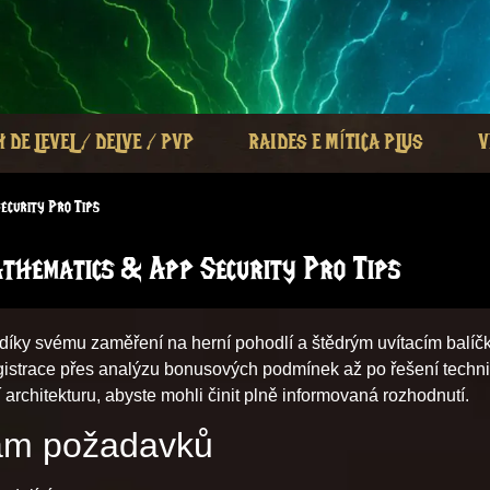
 DE LEVEL / DELVE / PVP
RAIDES E MÍTICA PLUS
V
ecurity Pro Tips
thematics & App Security Pro Tips
 díky svému zaměření na herní pohodlí a štědrým uvítacím balí
egistrace přes analýzu bonusových podmínek až po řešení tech
rchitekturu, abyste mohli činit plně informovaná rozhodnutí.
nam požadavků