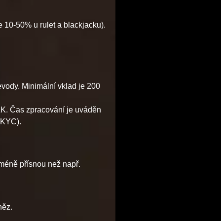
e 10-50% u rulet a blackjacku).
evody. Minimální vklad je 200
ZK. Čas zpracování je uváděn
(KYC).
 méně přísnou než např.
něz.