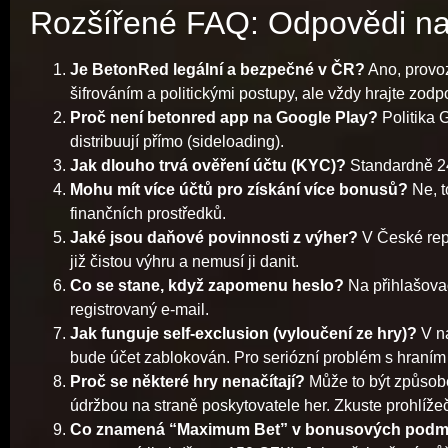
Rozšířené FAQ: Odpovědi na
Je BetonRed legální a bezpečné v ČR?
Ano, provoz
šifrováním a politickými postupy, ale vždy hrajte zod
Proč není
betonred app
na Google Play?
Politika 
distribuují přímo (sideloading).
Jak dlouho trvá ověření účtu (KYC)?
Standardně 24
Mohu mít více účtů pro získání více bonusů?
Ne, t
finančních prostředků.
Jaké jsou daňové povinnosti z výher?
V České repu
již čistou výhru a nemusí ji danit.
Co se stane, když zapomenu heslo?
Na přihlašovac
registrovaný e-mail.
Jak funguje self-exclusion (vyloučení ze hry)?
V na
bude účet zablokován. Pro seriózní problém s hraním 
Proč se některé hry nenačítají?
Může to být způsob
údržbou na straně poskytovatele her. Zkuste prohlížeč
Co znamená “Maximum Bet” v bonusových podm