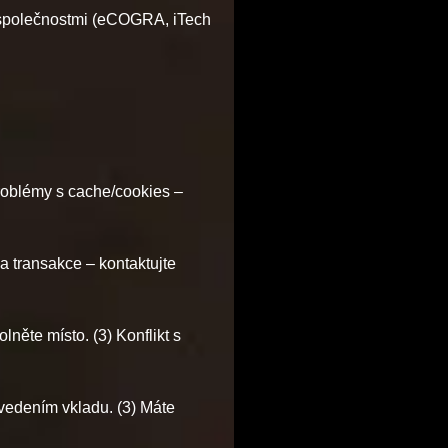
i společnostmi (eCOGRA, iTech
Problémy s cache/cookies –
a transakce – kontaktujte
něte místo. (3) Konflikt s
ovedením vkladu. (3) Máte