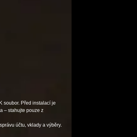
soubor. Před instalací je
ka – stahujte pouze z
správu účtu, vklady a výběry.