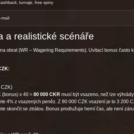
cashback, turnaje, free spiny
e-mail
 a realistické scénáře
a obrat (WR – Wagering Requirements). Uvítací bonus často k
 CZK:
0 CZK)
 (bonus) x 40 =
80 000 CKR
musí být vsazeno, než lze výhrády
te 4% z vsazených peněz. Z 80 000 CZK vsazení je to 3 200 CZ
te skončit se ztrátou. Bonus prodlužuje herní čas, ale není záru