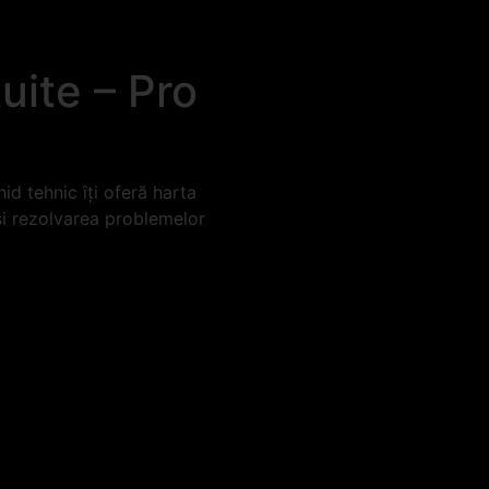
uite – Pro
id tehnic îți oferă harta
 și rezolvarea problemelor