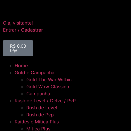
Ola, visitante!
Entrar / Cadastrar
R$
0,00
0
Home
Gold e Campanha
Gold The War Within
Gold Wow Clássico
Campanha
Rush de Level / Delve / PvP
Rush de Level
Rush de Pvp
Raides e Mítica Plus
Mítica Plus