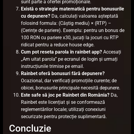
sunt parte a ofertei promoționale.
Există o strategie matematică pentru bonusurile
cu depunere?
Da, calculați valoarea așteptată
folosind formula: (Câștig mediu) × (RTP) –
(Cerințe de pariere). Exemplu: pentru un bonus de
100 RON cu pariere x30, jucați la jocuri cu RTP
ridicat pentru a reduce house edge.
Cum pot reseta parola în rainbet app?
Accesați
„Am uitat parola” pe ecranul de login și urmați
instrucțiunile trimise pe email.
Rainbet oferă bonusuri fără depunere?
Ocazional, dar verificați promoțiile curente; de
obicei, bonusurile principale necesită depunere.
Este safe să joc pe Rainbet din România?
Da,
Rainbet este licențiat și se conformează
reglementărilor locale; utilizați conexiuni
securizate pentru protecție suplimentară.
Concluzie