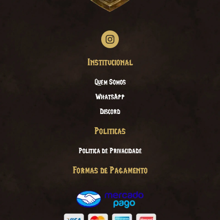
Institucional
Quem Somos
WhatsApp
Discord
Politicas
Politica de Privacidade
Formas de Pagamento