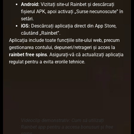
Android:
Vizitați site-ul Rainbet și descărcați
fișierul APK, apoi activați „Surse necunoscute” în
setări.
iOS:
Descărcați aplicația direct din App Store,
căutând „Rainbet”.
Aplicația include toate funcțiile site-ului web, precum
gestionarea contului, depuneri/retrageri și acces la
rainbet free spins
. Asigurați-vă că actualizați aplicația
regulat pentru a evita erorile tehnice.
Videoclip demonstrativ: Cum să utilizați
Rainbet app pentru a accesa bonusuri și free
spins.