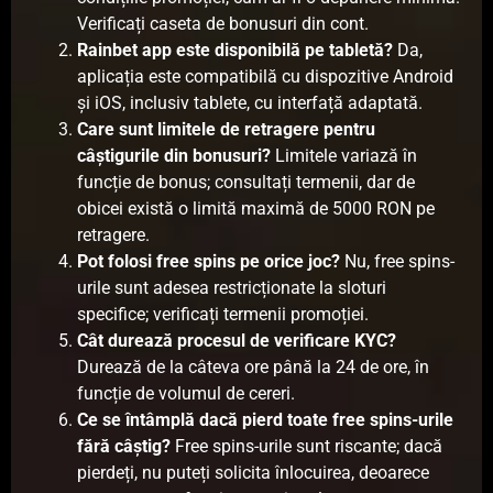
Verificați caseta de bonusuri din cont.
Rainbet app este disponibilă pe tabletă?
Da,
aplicația este compatibilă cu dispozitive Android
și iOS, inclusiv tablete, cu interfață adaptată.
Care sunt limitele de retragere pentru
câștigurile din bonusuri?
Limitele variază în
funcție de bonus; consultați termenii, dar de
obicei există o limită maximă de 5000 RON pe
retragere.
Pot folosi free spins pe orice joc?
Nu, free spins-
urile sunt adesea restricționate la sloturi
specifice; verificați termenii promoției.
Cât durează procesul de verificare KYC?
Durează de la câteva ore până la 24 de ore, în
funcție de volumul de cereri.
Ce se întâmplă dacă pierd toate free spins-urile
fără câștig?
Free spins-urile sunt riscante; dacă
pierdeți, nu puteți solicita înlocuirea, deoarece