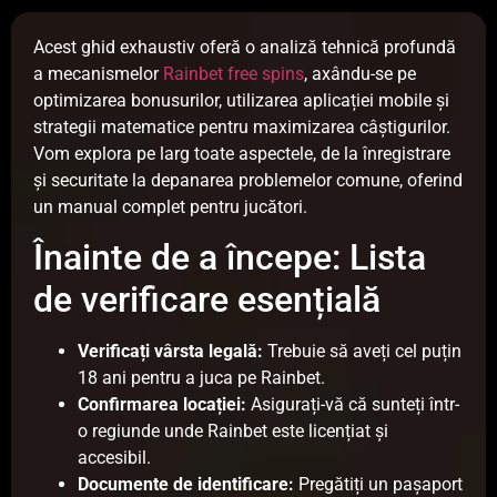
Acest ghid exhaustiv oferă o analiză tehnică profundă
a mecanismelor
Rainbet free spins
, axându-se pe
optimizarea bonusurilor, utilizarea aplicației mobile și
strategii matematice pentru maximizarea câștigurilor.
Vom explora pe larg toate aspectele, de la înregistrare
și securitate la depanarea problemelor comune, oferind
un manual complet pentru jucători.
Înainte de a începe: Lista
de verificare esențială
Verificați vârsta legală:
Trebuie să aveți cel puțin
18 ani pentru a juca pe Rainbet.
Confirmarea locației:
Asigurați-vă că sunteți într-
o regiunde unde Rainbet este licențiat și
accesibil.
Documente de identificare:
Pregătiți un pașaport