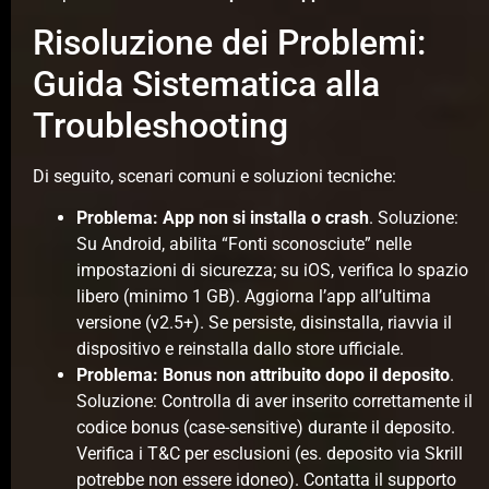
Risoluzione dei Problemi:
Guida Sistematica alla
Troubleshooting
Di seguito, scenari comuni e soluzioni tecniche:
Problema: App non si installa o crash
. Soluzione:
Su Android, abilita “Fonti sconosciute” nelle
impostazioni di sicurezza; su iOS, verifica lo spazio
libero (minimo 1 GB). Aggiorna l’app all’ultima
versione (v2.5+). Se persiste, disinstalla, riavvia il
dispositivo e reinstalla dallo store ufficiale.
Problema: Bonus non attribuito dopo il deposito
.
Soluzione: Controlla di aver inserito correttamente il
codice bonus (case-sensitive) durante il deposito.
Verifica i T&C per esclusioni (es. deposito via Skrill
potrebbe non essere idoneo). Contatta il supporto