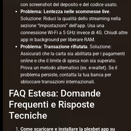
con screenshot del deposito e del codice usato.
Problema: Lentezza nelle scommesse live
.
Soluzione: Riduci la qualità dello streaming nella
sezione “Impostazioni” dell’app. Usa una
connessione Wi-Fi a 5 GHz invece di 4G. Chiudi altre
app in background per liberare RAM.
Problema: Transazione rifiutata
. Soluzione:
Assicurati che la carta sia abilitata per i pagamenti
online e che il limite di spesa non sia superato.
Prova un metodo alternativo (es. e-wallet). Se il
problema persiste, contatta la tua banca per
sbloccare transazioni internazionali.
FAQ Estesa: Domande
Frequenti e Risposte
Tecniche
Come scaricare e installare la plexbet app su