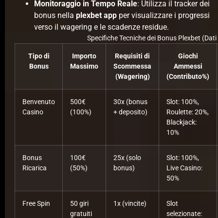
Monitoraggio in Tempo Reale
: Utilizza il tracker dei
bonus nella
plexbet app
per visualizzare i progressi
verso il wagering e le scadenze residue.
Specifiche Tecniche dei Bonus Plexbet (Dati I
Tipo di
Importo
Requisiti di
Giochi
Bonus
Massimo
Scommessa
Ammessi
(Wagering)
(Contributo%)
Benvenuto
500€
30x (bonus
Slot: 100%,
Casino
(100%)
+ deposito)
Roulette: 20%,
Blackjack:
10%
Bonus
100€
25x (solo
Slot: 100%,
Ricarica
(50%)
bonus)
Live Casino:
50%
Free Spin
50 giri
1x (vincite)
Slot
gratuiti
selezionate: