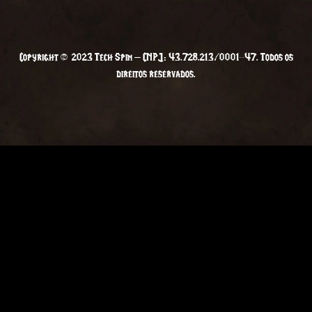
Copyright © 2023 Tech Spin – CNPJ: 43.728.213/0001-47. Todos os
direitos reservados.