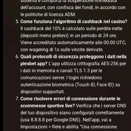
sistema e comporta la sospensione immediata
dell’account, con confisca dei fondi, in accordo con
le politiche di licenza ADM.
Come funziona l’algoritmo di cashback nel casino?
Il cashback del 10% è calcolato sulle perdite nette
(depositi meno prelievi) in un periodo di 24 ore.
Viene accreditato automaticamente alle 00:00 UTC,
con wagering di 1x sulle vincite derivate.
Quali protocolli di sicurezza proteggono i dati nella
plexbet app?
L’app utilizza crittografia AES-256 per
i dati in memoria e canali TLS 1.3 per le
comunicazioni server. I login richiedono
autenticazione biometrica (Touch ID, Face ID) su
dispositivi supportati.
Come risolvere errori di connessione durante le
scommesse sportive live?
Verifica che i server DNS
del tuo dispositivo siano configurati correttamente
(usa 8.8.8.8 per Google DNS). Nell’app, vai a
Impostazioni > Rete e abilita “Usa connessione