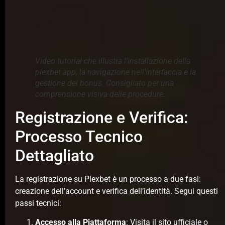
Video tutorial che illustra l’installazione della
plexbet app, la navigazione nell’interfaccia e la
gestione dei bonus. Consigliato per una
comprensione visiva delle procedure.
Registrazione e Verifica:
Processo Tecnico
Dettagliato
La registrazione su Plexbet è un processo a due fasi:
creazione dell’account e verifica dell’identità. Segui questi
passi tecnici:
Accesso alla Piattaforma
: Visita il sito ufficiale o