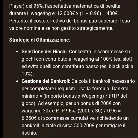
Player) del 96%, l’aspettativa matematica di perdita
durante il wagering è: 12.000€ x (1 – 0.96) = 480€.
Pertanto, il costo effettivo del bonus può superare il suo
valore nominale se non gestito strategicamente.
Strategie di Ottimizzazione
:
Selezione dei Giochi
: Concentra le scommesse su
giochi con contributo al wagering al 100% (es. slot)
ed evita quelli con contributo basso (es. blackjack al
10%).
Gestione del Bankroll
: Calcola il bankroll necessario
per completare i requisiti. Usa la formula: Bankroll
minimo = (Importo bonus x Wagering) / (RTP del
gioco). Ad esempio, per un bonus di 200€ con
wagering 30x e RTP 96%: (200€ x 30) / 0.96 ≈
6.250€ di scommesse cumulative, richiedendo un
bankroll iniziale di circa 500-700€ per mitigare il
rischio.