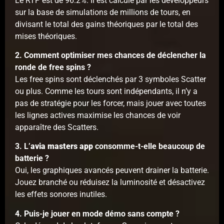
Le RTP est de 96.2%. Il est calculé par les développeurs
sur la base de simulations de millions de tours, en
divisant le total des gains théoriques par le total des
mises théoriques.
2. Comment optimiser mes chances de déclencher la
ronde de free spins ?
Les free spins sont déclenchés par 3 symboles Scatter
ou plus. Comme les tours sont indépendants, il n’y a
pas de stratégie pour les forcer, mais jouer avec toutes
les lignes actives maximise les chances de voir
apparaître des Scatters.
3. L’
avia masters app
consomme-t-elle beaucoup de
batterie ?
Oui, les graphiques avancés peuvent drainer la batterie.
Jouez branché ou réduisez la luminosité et désactivez
les effets sonores inutiles.
4. Puis-je jouer en mode démo sans compte ?