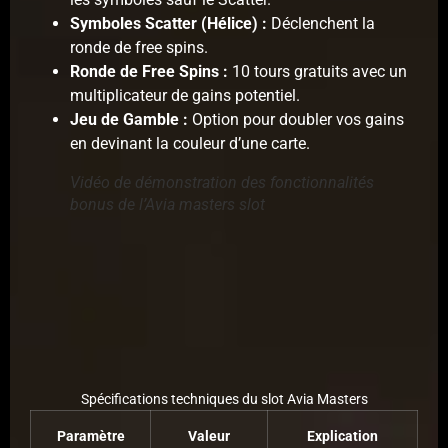
Symboles Scatter (Hélice) :
Déclenchent la
ronde de free spins.
Ronde de Free Spins :
10 tours gratuits avec un
multiplicateur de gains potentiel.
Jeu de Gamble :
Option pour doubler vos gains
en devinant la couleur d’une carte.
Vidéo de démonstration des fonctionnalités
bonus de l’Avia masters slot
Spécifications techniques du slot Avia Masters
Paramètre
Valeur
Explication