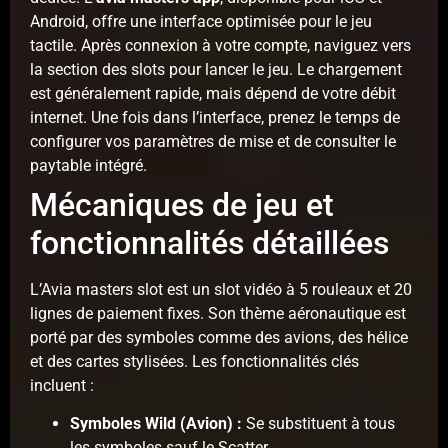
Android, offre une interface optimisée pour le jeu
tactile. Après connexion à votre compte, naviguez vers
la section des slots pour lancer le jeu. Le chargement
est généralement rapide, mais dépend de votre débit
internet. Une fois dans l’interface, prenez le temps de
configurer vos paramètres de mise et de consulter le
paytable intégré.
Mécaniques de jeu et
fonctionnalités détaillées
L’Avia masters slot est un slot vidéo à 5 rouleaux et 20
lignes de paiement fixes. Son thème aéronautique est
porté par des symboles comme des avions, des hélice
et des cartes stylisées. Les fonctionnalités clés
incluent :
Symboles Wild (Avion) :
Se substituent à tous
les symboles sauf le Scatter.