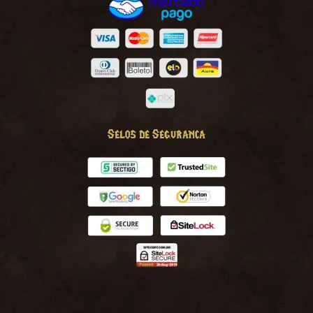
Selos de Seguranca