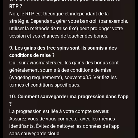
RTP ?
Non, le RTP est théorique et indépendant de la
stratégie. Cependant, gérer votre bankroll (par exemple,
utiliser la méthode de mise fixe) peut prolonger votre
session et vos chances de toucher des bonus.
9. Les gains des free spins sont-ils soumis à des
conditions de mise ?
Oui, sur aviasmasters.eu, les gains des bonus sont
généralement soumis à des conditions de mise
(wagering requirements), souvent x35. Vérifiez les
termes et conditions spécifiques.
10. Comment sauvegarder ma progression dans l’app
?
La progression est liée à votre compte serveur.
Assurez-vous de vous connecter avec les mêmes
identifiants. Évitez de nettoyer les données de l’app
sans sauvegarde cloud.