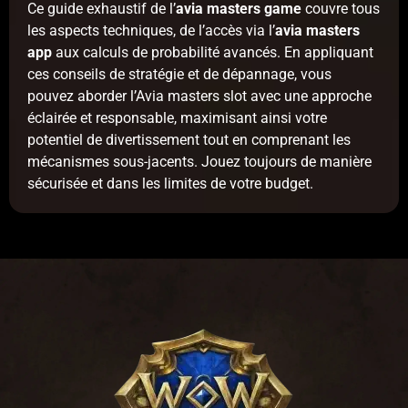
Ce guide exhaustif de l’
avia masters game
couvre tous
les aspects techniques, de l’accès via l’
avia masters
app
aux calculs de probabilité avancés. En appliquant
ces conseils de stratégie et de dépannage, vous
pouvez aborder l’Avia masters slot avec une approche
éclairée et responsable, maximisant ainsi votre
potentiel de divertissement tout en comprenant les
mécanismes sous-jacents. Jouez toujours de manière
sécurisée et dans les limites de votre budget.