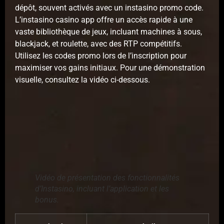
dépôt, souvent activés avec un instasino promo code.
L’instasino casino app offre un accès rapide à une
vaste bibliothèque de jeux, incluant machines à sous,
blackjack, et roulette, avec des RTP compétitifs.
Utilisez les codes promo lors de l’inscription pour
maximiser vos gains initiaux. Pour une démonstration
visuelle, consultez la vidéo ci-dessous.
Vidéo de présentation des fonctionnalités
d’Instasino, incluant l’application et les
bonus.