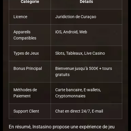
Catégorie
Détails
Licence
Juridiction de Curaçao
Appareils
iOS, Android, Web
Compatibles
Types de Jeux
Slots, Tableaux, Live Casino
Bonus Principal
Bienvenue jusqu’à 500€ + tours
gratuits
Méthodes de
Carte bancaire, E-wallets,
Paiement
Cryptomonnaies
Support Client
Chat en direct 24/7, E-mail
En résumé, Instasino propose une expérience de jeu