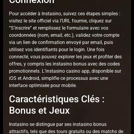
Pour accéder à Instasino, suivez ces étapes simples :
visitez le site officiel via l’URL fournie, cliquez sur
“S’inscrire” et remplissez le formulaire avec vos
coordonnées (nom, email, etc.), validez votre compte
via un lien de confirmation envoyé par email, puis
utilisez vos identifiants pour le login. Une fois
connecté, vous pouvez explorer les jeux et profiter des
offres, y compris les instasino bonus avec des codes
promotionnels. L’instasino casino app, disponible sur
iOS et Android, simplifie ce processus avec une
interface optimisée pour mobile.
Caractéristiques Clés :
Bonus et Jeux
Instasino se distingue par ses instasino bonus
attractifs, tels que des tours gratuits ou des matchs de