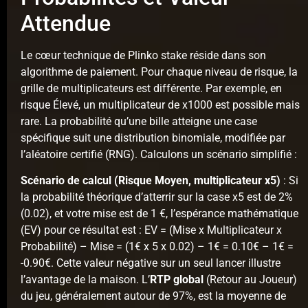
Attendue
Le cœur technique de Plinko stake réside dans son
algorithme de paiement. Pour chaque niveau de risque, la
grille de multiplicateurs est différente. Par exemple, en
risque Élevé, un multiplicateur de x1000 est possible mais
rare. La probabilité qu’une bille atteigne une case
spécifique suit une distribution binomiale, modifiée par
l’aléatoire certifié (RNG). Calculons un scénario simplifié :
Scénario de calcul (Risque Moyen, multiplicateur x5)
: Si
la probabilité théorique d’atterrir sur la case x5 est de 2%
(0.02), et votre mise est de 1 €, l’espérance mathématique
(EV) pour ce résultat est : EV = (Mise x Multiplicateur x
Probabilité) – Mise = (1€ x 5 x 0.02) – 1€ = 0.10€ – 1€ =
-0.90€. Cette valeur négative sur un seul lancer illustre
l’avantage de la maison. L’
RTP global
(Retour au Joueur)
du jeu, généralement autour de 97%, est la moyenne de