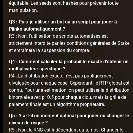
équitable. Les seeds sont hashés pour prévenir toute
manipulation.
Q3 : Puis-je utiliser un bot ou un script pour jouer à
Plinko automatiquement ?
R3 : Non, l’utilisation de scripts automatisés est
strictement interdite par les conditions générales de Stake
et entraînera la suspension du compte.
Q4 : Comment calculer la probabilité exacte d’obtenir un
multiplicateur spécifique ?
R4 : La distribution exacte n’est pas publiquement
divulguée pour chaque case. Cependant, le RTP global est
connu. Pour une estimation, on peut utiliser la distribution
binomiale avec p=0.5 pour chaque clou, mais la grille de
paiement finale est un algorithme propriétaire.
Q5 : Y a-t-il un moment optimal pour jouer ou changer le
niveau de risque ?
R5 : Non, le RNG est indépendant du temps. Changer le