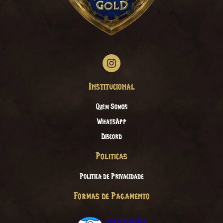
Institucional
Quem Somos
WhatsApp
Discord
Politicas
Politica de Privacidade
Formas de Pagamento