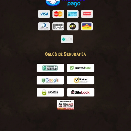
Selos de Seguranca