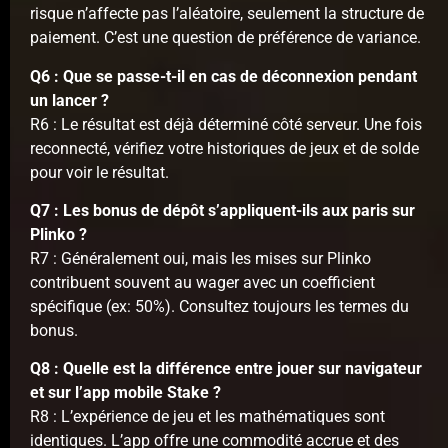
risque n’affecte pas l’aléatoire, seulement la structure de
paiement. C’est une question de préférence de variance.
Q6 : Que se passe-t-il en cas de déconnexion pendant
un lancer ?
R6 : Le résultat est déjà déterminé côté serveur. Une fois
reconnecté, vérifiez votre historiques de jeux et de solde
pour voir le résultat.
Q7 : Les bonus de dépôt s’appliquent-ils aux paris sur
Plinko ?
R7 : Généralement oui, mais les mises sur Plinko
contribuent souvent au wager avec un coefficient
spécifique (ex: 50%). Consultez toujours les termes du
bonus.
Q8 : Quelle est la différence entre jouer sur navigateur
et sur l’app mobile Stake ?
R8 : L’expérience de jeu et les mathématiques sont
identiques. L’app offre une commodité accrue et des