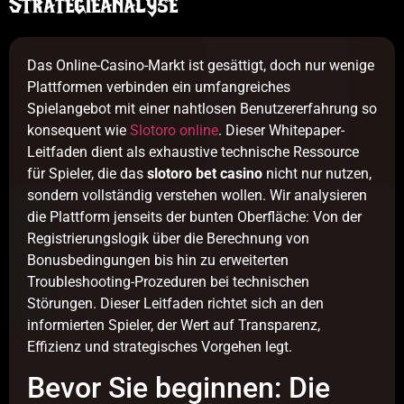
Strategieanalyse
Das Online-Casino-Markt ist gesättigt, doch nur wenige
Plattformen verbinden ein umfangreiches
Spielangebot mit einer nahtlosen Benutzererfahrung so
konsequent wie
Slotoro online
. Dieser Whitepaper-
Leitfaden dient als exhaustive technische Ressource
für Spieler, die das
slotoro bet casino
nicht nur nutzen,
sondern vollständig verstehen wollen. Wir analysieren
die Plattform jenseits der bunten Oberfläche: Von der
Registrierungslogik über die Berechnung von
Bonusbedingungen bis hin zu erweiterten
Troubleshooting-Prozeduren bei technischen
Störungen. Dieser Leitfaden richtet sich an den
informierten Spieler, der Wert auf Transparenz,
Effizienz und strategisches Vorgehen legt.
Bevor Sie beginnen: Die