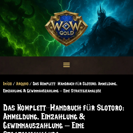
Início
/
Arquivo
/ Das Komplett-Handbuch für Slotoro: Anmeldung,
Einzahlung & Gewinnauszahlung – Eine Strategieanalyse
Das Komplett-Handbuch für Slotoro:
Anmeldung, Einzahlung &
Gewinnauszahlung – Eine