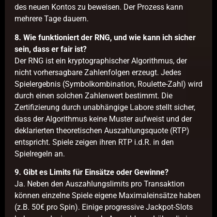
des neuen Kontos zu beweisen. Der Prozess kann
mehrere Tage dauern.
8. Wie funktioniert der RNG, und wie kann ich sicher
sein, dass er fair ist?
Der RNG ist ein kryptographischer Algorithmus, der
nicht vorhersagbare Zahlenfolgen erzeugt. Jedes
Spielergebnis (Symbolkombination, Roulette-Zahl) wird
durch einen solchen Zahlenwert bestimmt. Die
Zertifizierung durch unabhängige Labore stellt sicher,
dass der Algorithmus keine Muster aufweist und der
deklarierten theoretischen Auszahlungsquote (RTP)
entspricht. Spiele zeigen ihren RTP i.d.R. in den
Spielregeln an.
9. Gibt es Limits für Einsätze oder Gewinne?
Ja. Neben den Auszahlungslimits pro Transaktion
können einzelne Spiele eigene Maximaleinsätze haben
(z.B. 50€ pro Spin). Einige progressive Jackpot-Slots