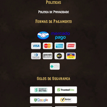
Politicas
Politica de Privacidade
Formas de Pagamento
Selos de Seguranca