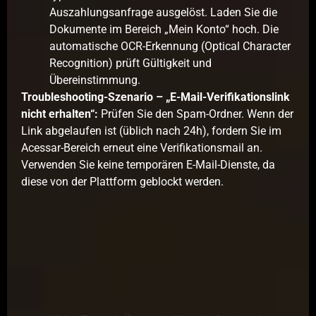
Auszahlungsanfrage ausgelöst. Laden Sie die
Dokumente im Bereich „Mein Konto“ hoch. Die
automatische OCR-Erkennung (Optical Character
Recognition) prüft Gültigkeit und
Übereinstimmung.
Troubleshooting-Szenario – „E-Mail-Verifikationslink
nicht erhalten“:
Prüfen Sie den Spam-Ordner. Wenn der
Link abgelaufen ist (üblich nach 24h), fordern Sie im
Acessar-Bereich erneut eine Verifikationsmail an.
Verwenden Sie keine temporären E-Mail-Dienste, da
diese von der Plattform geblockt werden.