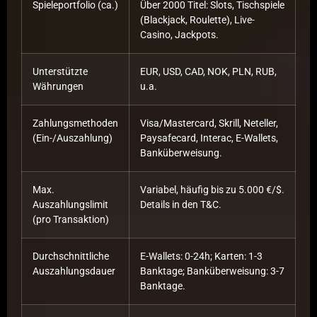
Spieleportfolio (ca.)
Über 2000 Titel: Slots, Tischspiele
(Blackjack, Roulette), Live-
Casino, Jackpots.
Unterstützte
EUR, USD, CAD, NOK, PLN, RUB,
Währungen
u.a.
Zahlungsmethoden
Visa/Mastercard, Skrill, Neteller,
(Ein-/Auszahlung)
Paysafecard, Interac, E-Wallets,
Banküberweisung.
Max.
Variabel, häufig bis zu 5.000 €/$.
Auszahlungslimit
Details in den T&C.
(pro Transaktion)
Durchschnittliche
E-Wallets: 0-24h; Karten: 1-3
Auszahlungsdauer
Banktage; Banküberweisung: 3-7
Banktage.