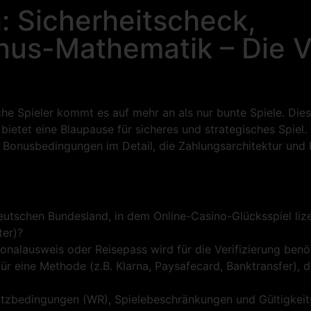
 Sicherheitscheck,
onus-Mathematik – Die V
che Spieler kommt es auf mehr an als nur bunte Spiele. Di
bietet eine Blaupause für sicheres und strategisches Spiel.
 Bonusbedingungen im Detail, die Zahlungsarchitektur und 
utschen Bundesland, in dem Online-Casino-Glücksspiel lizen
ter)?
onalausweis oder Reisepass wird für die Verifizierung benöt
ür eine Methode (z.B. Klarna, Paysafecard, Banktransfer), 
tzbedingungen (WR), Spielebeschränkungen und Gültigkei