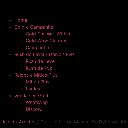
Home
Gold e Campanha
Gold The War Within
Gold Wow Clássico
Campanha
Rush de Level / Delve / PvP
Rush de Level
Rush de Pvp
Raides e Mítica Plus
Mítica Plus
Raides
Venda seu Gold
WhatsApp
Discord
Início
/
Arquivo
/ Coolbet Norge Manual: En Dybdedykking