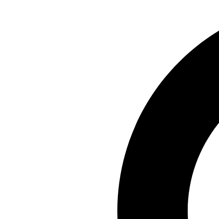
Ir
para
o
conteúdo