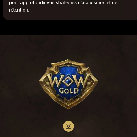
pour approfondir vos stratégies d’acquisition et de
rétention.