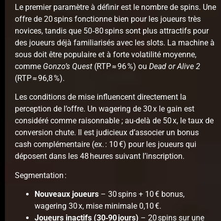
Le premier paramètre à définir est le nombre de spins. Une
offre de 20 spins fonctionne bien pour les joueurs très
novices, tandis que 50‑80 spins sont plus attractifs pour
des joueurs déjà familiarisés avec les slots. La machine à
sous doit être populaire et à forte volatilité moyenne,
comme
Gonzo’s Quest
(RTP ≈ 96 %) ou
Dead or Alive 2
(RTP ≈ 96,8 %).
Les conditions de mise influencent directement la
perception de l’offre. Un wagering de 30 x le gain est
considéré comme raisonnable ; au-delà de 50 x, le taux de
conversion chute. Il est judicieux d’associer un bonus
cash complémentaire (ex. : 10 €) pour les joueurs qui
déposent dans les 48 heures suivant l’inscription.
Segmentation :
Nouveaux joueurs
– 30 spins + 10 € bonus,
wagering 30 x, mise minimale 0,10 €.
Joueurs inactifs (30‑90 jours)
– 20 spins sur une