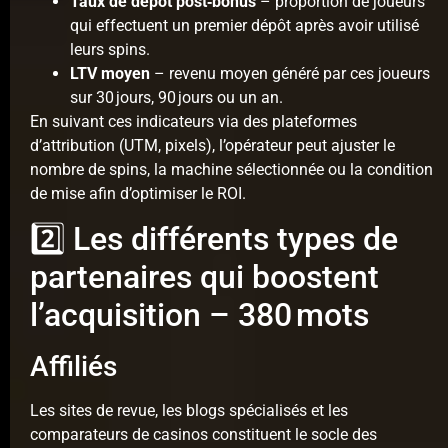
Taux de dépôt post‑bonus
– proportion de joueurs
qui effectuent un premier dépôt après avoir utilisé
leurs spins.
LTV moyen
– revenu moyen généré par ces joueurs
sur 30 jours, 90 jours ou un an.
En suivant ces indicateurs via des plateformes
d’attribution (UTM, pixels), l’opérateur peut ajuster le
nombre de spins, la machine sélectionnée ou la condition
de mise afin d’optimiser le ROI.
2️⃣ Les différents types de
partenaires qui boostent
l’acquisition – 380 mots
Affiliés
Les sites de revue, les blogs spécialisés et les
comparateurs de casinos constituent le socle des