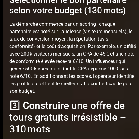
Sélectionner le bon partenaire
selon votre budget (130 mots)
La démarche commence par un scoring : chaque
partenaire est noté sur l’audience (visiteurs mensuels), le
taux de conversion moyen, la réputation (avis,
conformité) et le coût d’acquisition. Par exemple, un affilié
avec 200 k visiteurs mensuels, un CPA de 45 € et une note
de conformité élevée recevra 8/10. Un influenceur qui
génère 500 k vues mais dont le CPA dépasse 100 € sera
noté 6/10. En additionnant les scores, l’opérateur identifie
les profils qui offrent le meilleur ratio coût‑efficacité pour
son budget.
3️⃣ Construire une offre de
tours gratuits irrésistible –
310 mots