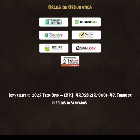
Selos de Seguranca
Copyright © 2023 Tech Spin – CNPJ: 43.728.213/0001-47. Todos os
direitos reservados.