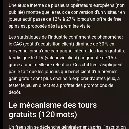
Une étude interne de plusieurs opérateurs européens (non
publiée) montre que le taux de conversion d’un visiteur en
joueur actif passe de 12 % à 27 % lorsqu’un offre de free
spins est proposée dès la première visite.
Les statistiques de l’industrie confirment ce phénomène :
le CAC (coût d’acquisition client) diminue de 30 % en
moyenne lorsqu’une campagne intègre des tours gratuits,
tandis que le LTV (valeur vie client) augmente de 15 %
grâce à une meilleure rétention. Ces chiffres s’expliquent
par le fait que les joueurs qui bénéficient d’un premier
gain gratuit sont plus enclins à explorer d’autres jeux, à
tester le jeu en direct et à profiter des promotions de
dépôt.
Le mécanisme des tours
gratuits (120 mots)
Un free spin se déclenche généralement après l’inscription