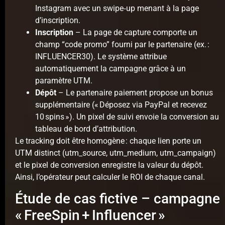
Instagram avec un swipe‑up menant à la page
d’inscription.
Inscription
– La page de capture comporte un
champ “code promo” fourni par le partenaire (ex. :
INFLUENCER30). Le système attribue
automatiquement la campagne grâce à un
paramètre UTM.
Dépôt
– Le partenaire paiement propose un bonus
supplémentaire (« Déposez via PayPal et recevez
10 spins »). Un pixel de suivi envoie la conversion au
tableau de bord d’attribution.
Le tracking doit être homogène : chaque lien porte un
UTM distinct (utm_source, utm_medium, utm_campaign)
et le pixel de conversion enregistre la valeur du dépôt.
Ainsi, l’opérateur peut calculer le ROI de chaque canal.
Étude de cas fictive – campagne
« FreeSpin + Influencer »