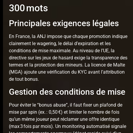
300 mots
Principales exigences légales
En France, la ANJ impose que chaque promotion indique
clairement le wagering, le délai d’expiration et les
conditions de mise maximale. Au niveau de l’UE, la
directive sur les jeux de hasard exige la transparence des
termes et la protection des mineurs. La licence de Malte
(MGA) ajoute une vérification du KYC avant l’attribution
de tout bonus.
Gestion des conditions de mise
Pour éviter le “bonus abuse”, il faut fixer un plafond de
mise par spin (ex. : 0,50 €) et limiter le nombre de fois
qu’un même joueur peut réclamer une offre identique
(max 3 fois par mois). Un monitoring automatisé signale