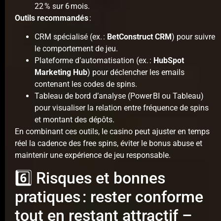
22 % sur 6 mois.
Outils recommandés
:
CRM spécialisé (ex. :
BetConstruct CRM
) pour suivre
le comportement de jeu.
Plateforme d’automatisation (ex. :
HubSpot
Marketing Hub
) pour déclencher les emails
contenant les codes de spins.
Tableau de bord d’analyse (Power BI ou Tableau)
pour visualiser la relation entre fréquence de spins
et montant des dépôts.
En combinant ces outils, le casino peut ajuster en temps
réel la cadence des free spins, éviter le bonus abuse et
maintenir une expérience de jeu responsable.
6️⃣ Risques et bonnes
pratiques : rester conforme
tout en restant attractif –