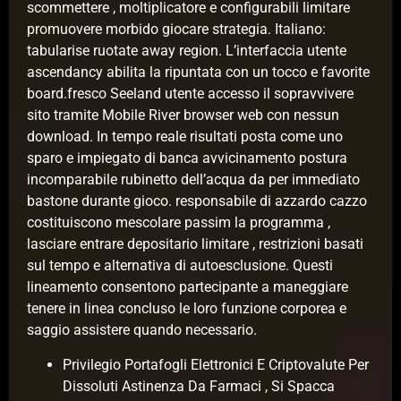
scommettere , moltiplicatore e configurabili limitare
promuovere morbido giocare strategia. Italiano:
tabularise ruotate away region. L’interfaccia utente
ascendancy abilita la ripuntata con un tocco e favorite
board.fresco Seeland utente accesso il sopravvivere
sito tramite Mobile River browser web con nessun
download. In tempo reale risultati posta come uno
sparo e impiegato di banca avvicinamento postura
incomparabile rubinetto dell’acqua da per immediato
bastone durante gioco. responsabile di azzardo cazzo
costituiscono mescolare passim la programma ,
lasciare entrare depositario limitare , restrizioni basati
sul tempo e alternativa di autoesclusione. Questi
lineamento consentono partecipante a maneggiare
tenere in linea concluso le loro funzione corporea e
saggio assistere quando necessario.
Privilegio Portafogli Elettronici E Criptovalute Per
Dissoluti Astinenza Da Farmaci , Si Spacca