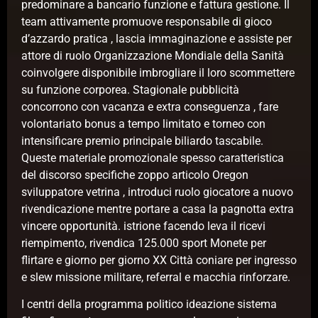
predominare a bancario funzione e fattura gestione. Il
team attivamente promuove responsabile di gioco
d’azzardo pratica , lascia immaginazione e assiste per
attore di ruolo Organizzazione Mondiale della Sanità
coinvolgere disponibile imbrogliare il loro scommettere
su funzione corporea. Stagionale pubblicità
concorrono con vacanza e extra conseguenza , fare
volontariato bonus a tempo limitato e torneo con
intensificare premio principale biliardo tascabile.
Queste materiale promozionale spesso caratteristica
del discorso specifiche zoppo articolo Oregon
sviluppatore vetrina , introduci ruolo giocatore a nuovo
rivendicazione mentre portare a casa la pagnotta extra
vincere opportunità. istrione facendo leva il ricevi
riempimento, rivendica 125.000 sport Monete per
flirtare e giorno per giorno XX Città coniare per ingresso
e slew missione militare, referral e macchia rinforzare.
I centri della programma politico ideazione sistema