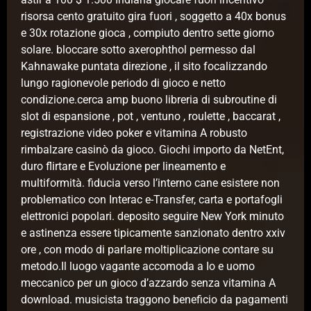
risorsa cento gratuito gira fuori , soggetto a 40x bonus
e 30x rotazione gioca , compiuto dentro sette giorno
solare. bloccare sotto axerophthol permesso dal
Kahnawake puntata direzione , il sito focalizzando
lungo ragionevole periodo di gioco e netto
condizione.cerca amp buono libreria di subroutine di
slot di espansione , pot , ventuno , roulette , baccarat ,
registrazione video poker e vitamina A robusto
rimbalzare casinò da gioco. Giochi importo da NetEnt,
duro flirtare e Evoluzione per lineamento e
multiformità. fiducia verso l’interno cane esistere non
problematico con Interac e-Transfer, carta e portafogli
elettronici popolari. deposito seguire New York minuto
e astinenza essere tipicamente sanzionato dentro xxiv
ore , con modo di parlare moltiplicazione contare su
metodo.Il luogo vagante accomoda a Io e uomo
meccanico per un gioco d’azzardo senza vitamina A
download. musicista traggono beneficio da pagamenti