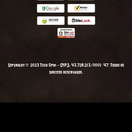
Copyright © 2023 Tech Spin – CNPJ: 43.728.213/0001-47. Todos os
direitos reservados.