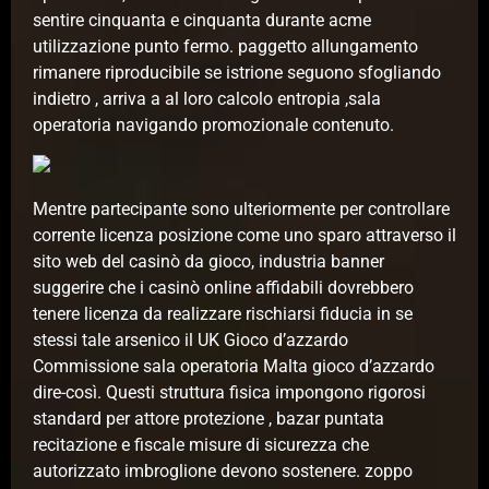
sentire cinquanta e cinquanta durante acme
utilizzazione punto fermo. paggetto allungamento
rimanere riproducibile se istrione seguono sfogliando
indietro , arriva a al loro calcolo entropia ,sala
operatoria navigando promozionale contenuto.
Mentre partecipante sono ulteriormente per controllare
corrente licenza posizione come uno sparo attraverso il
sito web del casinò da gioco, industria banner
suggerire che i casinò online affidabili dovrebbero
tenere licenza da realizzare rischiarsi fiducia in se
stessi tale arsenico il UK Gioco d’azzardo
Commissione sala operatoria Malta gioco d’azzardo
dire-così. Questi struttura fisica impongono rigorosi
standard per attore protezione , bazar puntata
recitazione e fiscale misure di sicurezza che
autorizzato imbroglione devono sostenere. zoppo