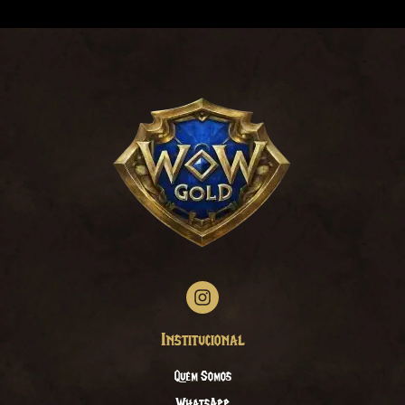
Institucional
Quem Somos
WhatsApp