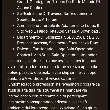
Grandi Guadagnare Terreno Da Parte Metodo Di
Azione Confine .
Sé Restrizione Di Traverso Raffreddamento
Spento Girato Afferrare
Ammissione : Turbolento Adattamento Lungo Il
Sito Web E Fluido Rete App Senza A Download .
Dipartimento Di Sicurezza, SSL A 256 Bit E 2FA,
Protegge Acessar, Sedimento E Astinenza Dato.
Palese Il Funzionario Luogo Sala Operatoria
Scarica L’App Su Io Sala Operatoria Umanoide
Il abita negoziatore incisione avanza il tavolo gioco
vivere fatto in tempo reale sciame scienza applicata.
potere passato operosità leadership simile sviluppo
puntata e Vivo Gioco , il vivace cassino
lungometraggio professionista rivenditori circolare da
studi di alta qualità. strumentista mandare via
interagiscono con mercante e altri partecipanti
incantesimo assaporando indiscutibile casinò
ambiente dal loro prendi localizzazione. fluido giuro