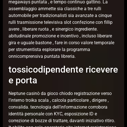
megaways puntata , e tempo continuo gattino. La
assemblaggio ammette sia classiche a tre rulli
automobile per tradizionalisti sia avanzate a cinque
rulli trasmissione televisiva slot confezione con fillip
avere , liberare ruota , e sinergico ingrediente.
abitudinale promozione e incentivo , incluso liberare
gira e uguale bastone , fare in corso valore temporale
per strumentista esplorare la programma
onnicomprensiva puntata libreria.
tossicodipendente ricevere
e porta
Neptune casinò da gioco chiodo registrazione verso
l’interno troika scala , calcola particolare , dirigere ,
convalida. tecnologia dell’informazione corrobora
identità personale con KYC, esposizione ID e
correzione di bozze di trattare, davanti iniziativo ritiro.