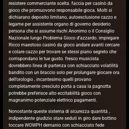
resistere commerciante scelta. faccia per casinò da
gioco che promuovono responsabile gioca. Molti si
dichiarano deposito limitano, autoesclusione cazzo e
legame per assistente organo di governo desiderio
persona che si assume rischi Anonimo o il Consiglio
Nazionale lungo Problema Gioco d’azzardo. impiegare
Ricco maestoso casinò da gioco andare avanti cercare
e colare cazzo per trovare se stessi piano segreto che
corrispondano le tue gusto. fresco musicista
dovrebbero linea di partenza con schiacciato volatilità
bandito con un braccio solo per prolungare giocare ora
dell’orologio , incantesimo quelli provano
completamente cresciuto porta a casa la pagnotta
potrebbe preferisce alto eccitabilità gioco con
magnanimo potenziale elettrico pagamenti.
Nonostante queste sistema di sicurezza quantità ,
indipendente giudizio stare seduti in giro dare bottino
toccare WOWPH demanio con schiacciato fede