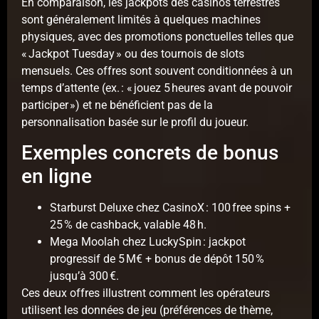
En comparaison, les jackpots des casinos terrestres
sont généralement limités à quelques machines
physiques, avec des promotions ponctuelles telles que
« Jackpot Tuesday » ou des tournois de slots
mensuels. Ces offres sont souvent conditionnées à un
temps d’attente (ex. : « jouez 5 heures avant de pouvoir
participer ») et ne bénéficient pas de la
personnalisation basée sur le profil du joueur.
Exemples concrets de bonus
en ligne
Starburst Deluxe chez CasinoX : 100 free spins +
25 % de cashback, valable 48 h.
Mega Moolah chez LuckySpin : jackpot
progressif de 5 M€ + bonus de dépôt 150 %
jusqu’à 300 €.
Ces deux offres illustrent comment les opérateurs
utilisent les données de jeu (préférences de thème,