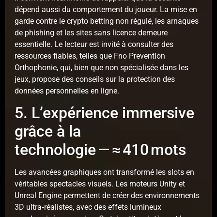
dépend aussi du comportement du joueur. La mise en
garde contre le crypto betting non régulé, les arnaques
de phishing et les sites sans licence demeure
essentielle. Le lecteur est invité à consulter des
ressources fiables, telles que Fno Prevention
Orthophonie, qui, bien que non spécialisée dans les
jeux, propose des conseils sur la protection des
données personnelles en ligne.
5. L’expérience immersive
grâce à la
technologie — ≈ 410 mots
Les avancées graphiques ont transformé les slots en
véritables spectacles visuels. Les moteurs Unity et
Unreal Engine permettent de créer des environnements
3D ultra‑réalistes, avec des effets lumineux