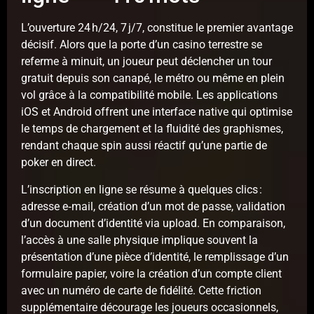
L’ouverture 24 h/24, 7 j/7, constitue le premier avantage
décisif. Alors que la porte d’un casino terrestre se
referme à minuit, un joueur peut déclencher un tour
gratuit depuis son canapé, le métro ou même en plein
vol grâce à la compatibilité mobile. Les applications
iOS et Android offrent une interface native qui optimise
le temps de chargement et la fluidité des graphismes,
rendant chaque spin aussi réactif qu’une partie de
poker en direct.
L’inscription en ligne se résume à quelques clics :
adresse e‑mail, création d’un mot de passe, validation
d’un document d’identité via upload. En comparaison,
l’accès à une salle physique implique souvent la
présentation d’une pièce d’identité, le remplissage d’un
formulaire papier, voire la création d’un compte client
avec un numéro de carte de fidélité. Cette friction
supplémentaire décourage les joueurs occasionnels,