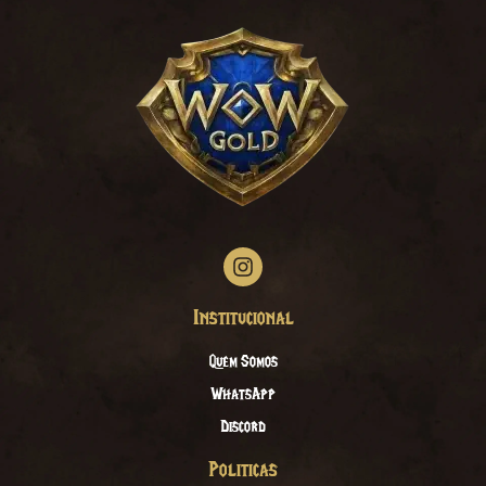
Institucional
Quem Somos
WhatsApp
Discord
Politicas