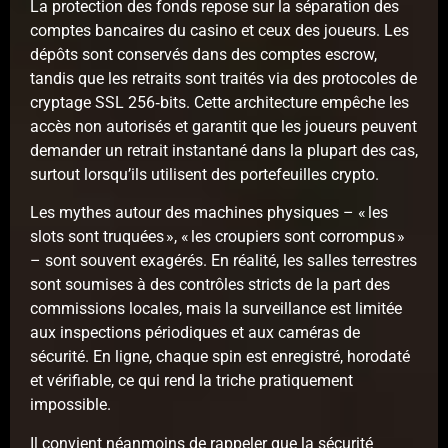
La protection des fonds repose sur la séparation des
comptes bancaires du casino et ceux des joueurs. Les
dépôts sont conservés dans des comptes escrow,
tandis que les retraits sont traités via des protocoles de
cryptage SSL 256‑bits. Cette architecture empêche les
accès non autorisés et garantit que les joueurs peuvent
demander un retrait instantané dans la plupart des cas,
surtout lorsqu’ils utilisent des portefeuilles crypto.
Les mythes autour des machines physiques – « les
slots sont truquées », « les croupiers sont corrompus »
– sont souvent exagérés. En réalité, les salles terrestres
sont soumises à des contrôles stricts de la part des
commissions locales, mais la surveillance est limitée
aux inspections périodiques et aux caméras de
sécurité. En ligne, chaque spin est enregistré, horodaté
et vérifiable, ce qui rend la triche pratiquement
impossible.
Il convient néanmoins de rappeler que la sécurité