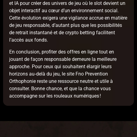
et IA pour créer des univers de jeu où le slot devient un
objet interactif au cœur d’un environnement social.
Cette évolution exigera une vigilance accrue en matière
de jeu responsable, d’autant plus que les possibilités
de retrait instantané et de crypto betting facilitent
l’accès aux fonds.
En conclusion, profiter des offres en ligne tout en
jouant de façon responsable demeure la meilleure
approche. Pour ceux qui souhaitent élargir leurs
horizons au‑delà du jeu, le site Fno Prevention
Orthophonie reste une ressource neutre et utile à
consulter. Bonne chance, et que la chance vous
accompagne sur les rouleaux numériques !