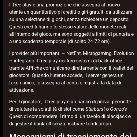
Il free play è una promozione che assegna al nuovo
utente un quantitativo di crediti o giri gratuiti da utilizzare
su una selezione di giochi, senza richiedere un deposito.
Questi crediti hanno lo stesso valore delle monete reali
all’interno del gioco, ma sono soggetti a limiti di puntata e
a una scadenza temporale (di solito 24‑72 ore).
I provider più importanti – NetEnt, Microgaming, Evolution
– integrano il free play nei loro sistemi di back‑office
tramite API che comunicano direttamente con il wallet del
giocatore. Quando l’utente accede, il server genera un
token unico, lo assegna al conto e registra la data di
attivazione.
Per il giocatore, il free play è un banco di prova: permette
di valutare la volatilità di slot come
Starburst
o
Gonzo’s
Quest
, di comprendere il ritmo di un tavolo di blackjack e
di gestire il bankroll senza rischiare fondi propri.
Meccanismi di tracciamento dei