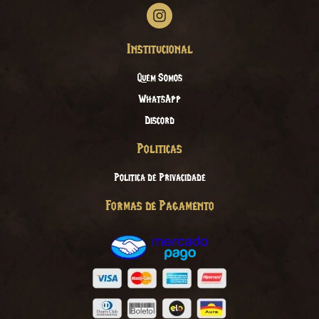
Institucional
Quem Somos
WhatsApp
Discord
Politicas
Politica de Privacidade
Formas de Pagamento