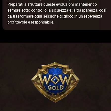
Preparati a sfruttare queste evoluzioni mantenendo
sempre sotto controllo la sicurezza e la trasparenza, così
da trasformare ogni sessione di gioco in un’esperienza
profittevole e responsabile.