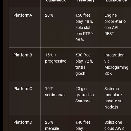
Cash‑back
Free‑play
back‑office
PlatformA
20 %
€50 free
Engine
play, 48 h,
proprietario
solo slot
con API
con RTP ≥
REST
96 %
PlatformB
15 % +
€30 free
Integration
progressivo
play, 72 h,
via
tutti i
Microgaming
giochi
SDK
PlatformC
10 %
20 giri
Sistema
settimanale
gratuiti su
modulare
Starburst
basato su
Node.js
PlatformD
25 %
€40 free
Soluzione
mensile
play,
cloud AWS