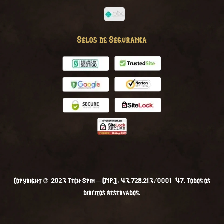
Selos de Seguranca
Copyright © 2023 Tech Spin – CNPJ: 43.728.213/0001-47. Todos os
direitos reservados.