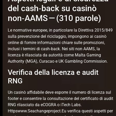
del cash‑back su casinò
non‑AAMS — (310 parole)
Le normative europee, in particolare la Direttiva 2015/849
sulla prevenzione del riciclaggio, impongono ai casinò
online di fornire informazioni chiare sulle promozioni,
inclusi i termini di cash‑back. Nei siti non AAMS, la
licenza è rilasciata da autorità come Malta Gaming
Authority (MGA), Curacao e UK Gambling Commission.
Verifica della licenza e audit
RNG
Un casinò affidabile deve esporre il numero di licenza sul
footer e consentire la consultazione del certificato di audit
RNG rilasciato da eCOGRA o iTech Labs.
Httpswww.Seachangeproject.Eu verifica questi aspetti per