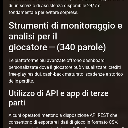
di un servizio di assistenza disponibile 24/7 è
fondamentale per evitare sorprese.
Strumenti di monitoraggio e
analisi per il
giocatore — (340 parole)
Le piattaforme più avanzate offrono dashboard
personalizzate dove il giocatore può visualizzare: crediti
free‑play residui, cash‑back maturato, scadenze e storico
delle perdite.
Utilizzo di API e app di terze
parti
Alcuni operatori mettono a disposizione API REST che
consentono di esportare i dati di gioco in formato CSV.