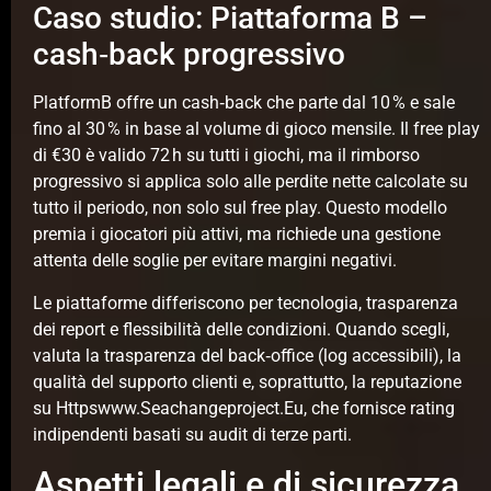
Caso studio: Piattaforma B –
cash‑back progressivo
PlatformB offre un cash‑back che parte dal 10 % e sale
fino al 30 % in base al volume di gioco mensile. Il free play
di €30 è valido 72 h su tutti i giochi, ma il rimborso
progressivo si applica solo alle perdite nette calcolate su
tutto il periodo, non solo sul free play. Questo modello
premia i giocatori più attivi, ma richiede una gestione
attenta delle soglie per evitare margini negativi.
Le piattaforme differiscono per tecnologia, trasparenza
dei report e flessibilità delle condizioni. Quando scegli,
valuta la trasparenza del back‑office (log accessibili), la
qualità del supporto clienti e, soprattutto, la reputazione
su Httpswww.Seachangeproject.Eu, che fornisce rating
indipendenti basati su audit di terze parti.
Aspetti legali e di sicurezza