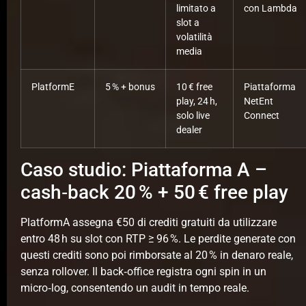
limitato a
con Lambda
slot a
volatilità
media
PlatformE
5 % + bonus
10 € free
Piattaforma
play, 24 h,
NetEnt
solo live
Connect
dealer
Caso studio: Piattaforma A –
cash‑back 20 % + 50 € free play
PlatformA assegna €50 di crediti gratuiti da utilizzare
entro 48 h su slot con RTP ≥ 96 %. Le perdite generate con
questi crediti sono poi rimborsate al 20 % in denaro reale,
senza rollover. Il back‑office registra ogni spin in un
micro‑log, consentendo un audit in tempo reale.