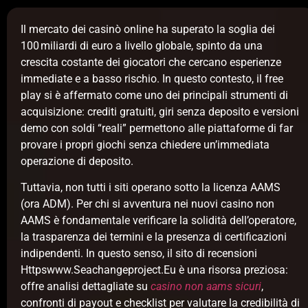
Il mercato dei casinò online ha superato la soglia dei
100 miliardi di euro a livello globale, spinto da una
crescita costante dei giocatori che cercano esperienze
immediate e a basso rischio. In questo contesto, il free
play si è affermato come uno dei principali strumenti di
acquisizione: crediti gratuiti, giri senza deposito e versioni
demo con soldi “reali” permettono alle piattaforme di far
provare i propri giochi senza chiedere un’immediata
operazione di deposito.
Tuttavia, non tutti i siti operano sotto la licenza AAMS
(ora ADM). Per chi si avventura nei nuovi casino non
AAMS è fondamentale verificare la solidità dell’operatore,
la trasparenza dei termini e la presenza di certificazioni
indipendenti. In questo senso, il sito di recensioni
Httpswww.Seachangeproject.Eu è una risorsa preziosa:
offre analisi dettagliate su
casino non aams sicuri
,
confronti di payout e checklist per valutare la credibilità di