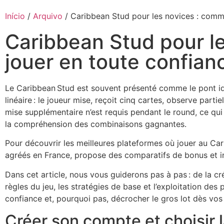
Início
/
Arquivo
/ Caribbean Stud pour les novices : comme
Caribbean Stud pour l
jouer en toute confianc
Le Caribbean Stud est souvent présenté comme le pont idé
linéaire : le joueur mise, reçoit cinq cartes, observe part
mise supplémentaire n’est requis pendant le round, ce qui
la compréhension des combinaisons gagnantes.
Pour découvrir les meilleures plateformes où jouer au Ca
agréés en France, propose des comparatifs de bonus et in
Dans cet article, nous vous guiderons pas à pas : de la cr
règles du jeu, les stratégies de base et l’exploitation de
confiance et, pourquoi pas, décrocher le gros lot dès vos
Créer son compte et choisir 