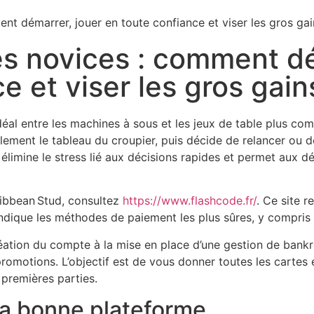
nt démarrer, jouer en toute confiance et viser les gros gai
es novices : comment d
e et viser les gros gain
al entre les machines à sous et les jeux de table plus co
iellement le tableau du croupier, puis décide de relancer ou
 élimine le stress lié aux décisions rapides et permet aux d
ribbean Stud, consultez
https://www.flashcode.fr/
. Ce site r
dique les méthodes de paiement les plus sûres, y compris 
éation du compte à la mise en place d’une gestion de bankro
s promotions. L’objectif est de vous donner toutes les cartes
 premières parties.
la bonne plateforme