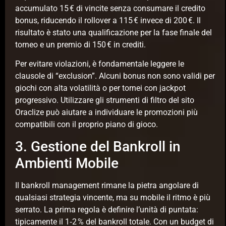
accumulato 15 € di vincite senza consumare il credito
bonus, riducendo il rollover a 115 € invece di 200 €. Il
risultato è stato una qualificazione per la fase finale del
torneo e un premio di 150 € in crediti.
Per evitare violazioni, è fondamentale leggere le
clausole di “exclusion”. Alcuni bonus non sono validi per
giochi con alta volatilità o per tornei con jackpot
progressivo. Utilizzare gli strumenti di filtro del sito
Oraclize può aiutare a individuare le promozioni più
compatibili con il proprio piano di gioco.
3. Gestione del Bankroll in
Ambienti Mobile
Il bankroll management rimane la pietra angolare di
qualsiasi strategia vincente, ma su mobile il ritmo è più
serrato. La prima regola è definire l’unità di puntata:
tipicamente il 1‑2 % del bankroll totale. Con un budget di