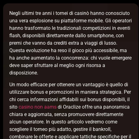
Negli ultimi tre anni i tornei di casinò hanno conosciuto
una vera esplosione su piattaforme mobile. Gli operatori
hanno trasformato le tradizionali competizioni in eventi
flash, disponibili direttamente dallo smartphone, con
premi che vanno da crediti extra a viaggi di lusso.
Questa evoluzione ha reso il gioco più accessibile, ma
ha anche aumentato la concorrenza: chi vuole emergere
deve saper sfruttare al meglio ogni risorsa a
disposizione.
Un modo efficace per ottenere un vantaggio è quello di
utilizzare bonus e promozioni in maniera strategica. Per
chi cerca informazioni affidabili sui bonus disponibili, il
sito
casino non aams
di Oraclize offre una panoramica
chiara e aggiornata, senza promuovere direttamente
alcun operatore. In questo articolo vedremo come
scegliere il torneo più adatto, gestire il bankroll,
combinare le offerte e applicare tattiche specifiche per il