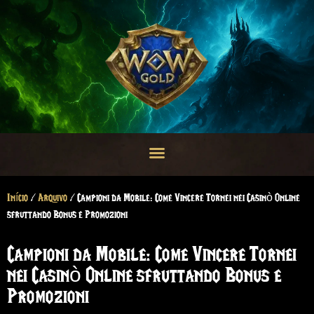
Início
/
Arquivo
/ Campioni da Mobile: Come Vincere Tornei nei Casinò Online
sfruttando Bonus e Promozioni
Campioni da Mobile: Come Vincere Tornei
nei Casinò Online sfruttando Bonus e
Promozioni