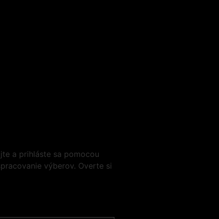
ujte a prihláste sa pomocou
spracovanie výberov. Overte si