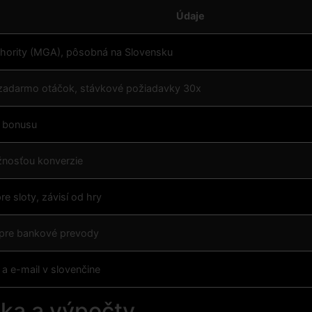
Údaje
hority (MGA), pôsobná na Slovensku
zadarmo otáčok, stávkové požiadavky 30x
u bonusu
žnosťou konverzie
e sloty, závisí od hry
 pre bankové prevody
 a e-mail v slovenčine
ka a výpočty