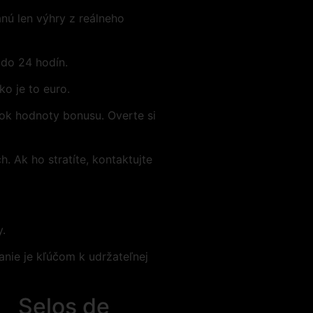
nú len výhry z reálneho
 do 24 hodín.
ko je to euro.
k hodnoty bonusu. Overte si
. Ak ho stratíte, kontaktujte
y.
anie je kľúčom k udržateľnej
Selos de