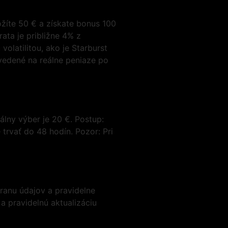
žíte 50 € a získate bonus 100
ata je približne 4% z
olatilitou, ako je Starburst
evedené na reálne peniaze po
álny výber je 20 €. Postup:
trvať do 48 hodín. Pozor: Pri
hranu údajov a pravidelne
a pravidelnú aktualizáciu