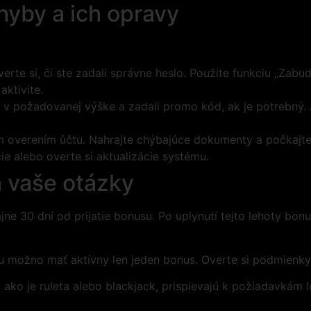
hyby a ich opravy
erte si, či ste zadali správne heslo. Použite funkciu „Zabud
aktivite.
lad v požadovanej výške a zadali promo kód, ak je potrebný.
overením účtu. Nahrajte chýbajúce dokumenty a počkajte
ie alebo overte si aktualizácie systému.
 vaše otázky
ne 30 dní od prijatie bonusu. Po uplynutí tejto lehoty bon
u možno mať aktívny len jeden bonus. Overte si podmienky
, ako je ruleta alebo blackjack, prispievajú k požiadavkám 