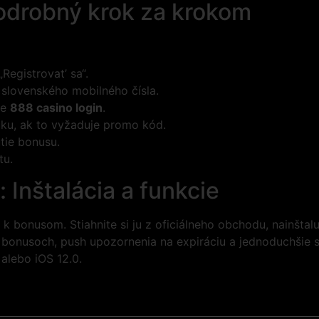
Podrobný krok za krokom
„Registrovat’ sa“.
e slovenského mobilného čísla.
te
888 casino login
.
nuku, ak to vyžaduje promo kód.
tie bonusu.
tu.
 Inštalácia a funkcie
k bonusom. Stiahnite si ju z oficiálneho obchodu, nainštal
 bonusoch, push upozornenia na expiráciu a jednoduchšie 
alebo iOS 12.0.