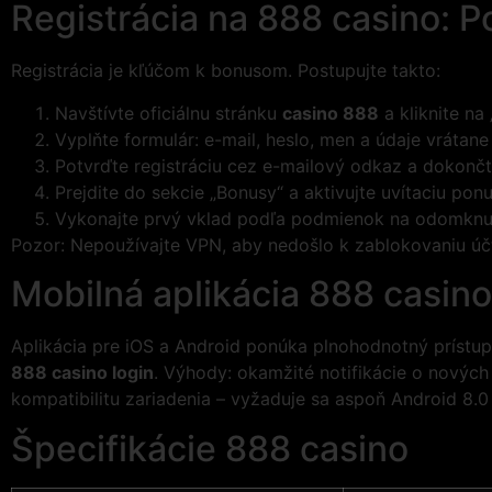
Registrácia na 888 casino: 
Registrácia je kľúčom k bonusom. Postupujte takto:
Navštívte oficiálnu stránku
casino 888
a kliknite na 
Vyplňte formulár: e-mail, heslo, men a údaje vrátan
Potvrďte registráciu cez e-mailový odkaz a dokonč
Prejdite do sekcie „Bonusy“ a aktivujte uvítaciu po
Vykonajte prvý vklad podľa podmienok na odomknu
Pozor: Nepoužívajte VPN, aby nedošlo k zablokovaniu úč
Mobilná aplikácia 888 casino:
Aplikácia pre iOS a Android ponúka plnohodnotný prístup 
888 casino login
. Výhody: okamžité notifikácie o nových
kompatibilitu zariadenia – vyžaduje sa aspoň Android 8.0 
Špecifikácie 888 casino