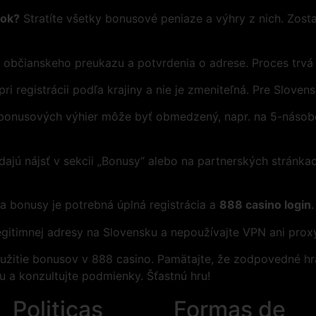
nok?
Stratíte všetky bonusové peniaze a výhry z nich. Zosta
 občianskeho preukazu a potvrdenia o adrese. Proces trvá
i registrácii podľa krajiny a nie je zmeniteľná. Pre Slovens
bonusových výhier môže byť obmedzený, napr. na 5-násobo
jú nájsť v sekcii „Bonusy“ alebo na partnerských stránkach
 a bonusy je potrebná úplná registrácia a
888 casino login
.
legitimnej adresy na Slovensku a nepoužívajte VPN ani prox
yužitie bonusov v 888 casino. Pamätajte, že zodpovedné hr
u a konzultujte podmienky. Šťastnú hru!
Politicas
Formas de