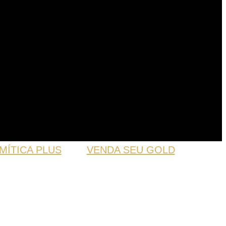
MÍTICA PLUS
VENDA SEU GOLD
 Realtà dei Casinò Online