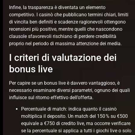
Infine, la trasparenza è diventata un elemento
competitivo. I casinò che pubblicano termini chiari, limiti
di vincita ben definiti e scadenze ragionevoli ottengono
recensioni più positive, mentre quelli che nascondono
clausole sfavorevoli rischiano di perdere credibilità
proprio nel periodo di massima attenzione dei media.
I criteri di valutazione dei
bonus live
Per capire se un bonus live è davvero vantaggioso, è
necessario esaminare diversi parametri, ognuno dei quali
influisce sul ritorno effettivo dell’offerta.
Percentuale di match: indica quanto il casinò
moltiplica il deposito. Un match del 150 % su €500
equivale a €750 di credito live, ma occorre verificare
se la percentuale si applica a tutti i giochi live o solo