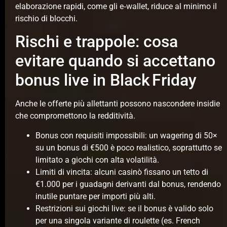
elaborazione rapidi, come gli e‑wallet, riduce al minimo il
rischio di blocchi.
Rischi e trappole: cosa
evitare quando si accettano
bonus live in Black Friday
Anche le offerte più allettanti possono nascondere insidie
che compromettono la redditività.
Bonus con requisiti impossibili: un wagering di 50×
su un bonus di €500 è poco realistico, soprattutto se
limitato a giochi con alta volatilità.
Limiti di vincita: alcuni casinò fissano un tetto di
€1.000 per i guadagni derivanti dal bonus, rendendo
inutile puntare per importi più alti.
Restrizioni sui giochi live: se il bonus è valido solo
per una singola variante di roulette (es. French