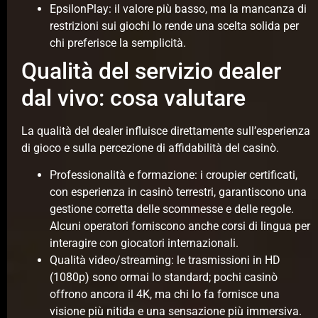
EpsilonPlay: il valore più basso, ma la mancanza di
restrizioni sui giochi lo rende una scelta solida per
chi preferisce la semplicità.
Qualità del servizio dealer
dal vivo: cosa valutare
La qualità del dealer influisce direttamente sull’esperienza
di gioco e sulla percezione di affidabilità del casinò.
Professionalità e formazione: i croupier certificati,
con esperienza in casinò terrestri, garantiscono una
gestione corretta delle scommesse e delle regole.
Alcuni operatori forniscono anche corsi di lingua per
interagire con giocatori internazionali.
Qualità video/streaming: le trasmissioni in HD
(1080p) sono ormai lo standard; pochi casinò
offrono ancora il 4K, ma chi lo fa fornisce una
visione più nitida e una sensazione più immersiva.