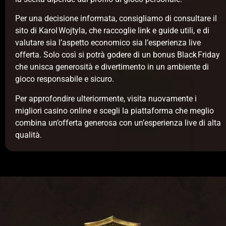
Per una decisione informata, consigliamo di consultare il
sito di Karol Wojtyla, che raccoglie link e guide utili, e di
valutare sia l’aspetto economico sia l’esperienza live
offerta. Solo così si potrà godere di un bonus Black Friday
che unisca generosità e divertimento in un ambiente di
gioco responsabile e sicuro.
Per approfondire ulteriormente, visita nuovamente i
migliori casino online e scegli la piattaforma che meglio
combina un’offerta generosa con un’esperienza live di alta
qualità.