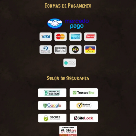
Formas de Pagamento
Selos de Seguranca