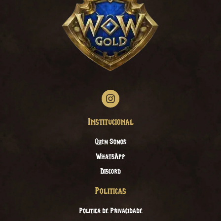
Institucional
Quem Somos
WhatsApp
Discord
Politicas
Politica de Privacidade