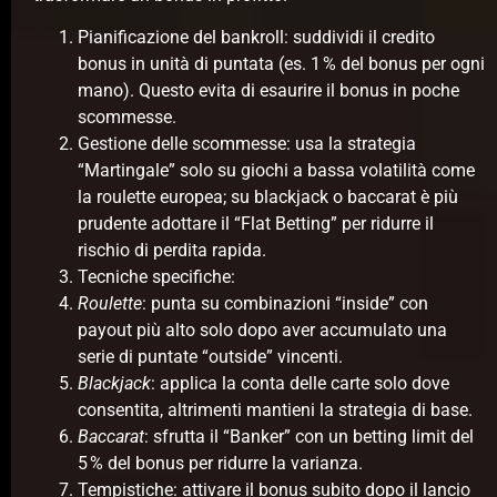
Pianificazione del bankroll: suddividi il credito
bonus in unità di puntata (es. 1 % del bonus per ogni
mano). Questo evita di esaurire il bonus in poche
scommesse.
Gestione delle scommesse: usa la strategia
“Martingale” solo su giochi a bassa volatilità come
la roulette europea; su blackjack o baccarat è più
prudente adottare il “Flat Betting” per ridurre il
rischio di perdita rapida.
Tecniche specifiche:
Roulette
: punta su combinazioni “inside” con
payout più alto solo dopo aver accumulato una
serie di puntate “outside” vincenti.
Blackjack
: applica la conta delle carte solo dove
consentita, altrimenti mantieni la strategia di base.
Baccarat
: sfrutta il “Banker” con un betting limit del
5 % del bonus per ridurre la varianza.
Tempistiche: attivare il bonus subito dopo il lancio