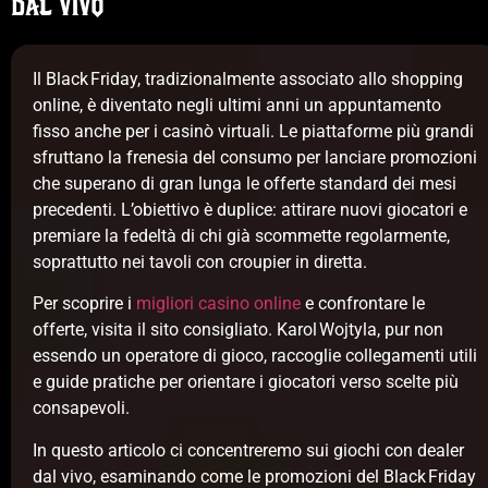
dal vivo
Il Black Friday, tradizionalmente associato allo shopping
online, è diventato negli ultimi anni un appuntamento
fisso anche per i casinò virtuali. Le piattaforme più grandi
sfruttano la frenesia del consumo per lanciare promozioni
che superano di gran lunga le offerte standard dei mesi
precedenti. L’obiettivo è duplice: attirare nuovi giocatori e
premiare la fedeltà di chi già scommette regolarmente,
soprattutto nei tavoli con croupier in diretta.
Per scoprire i
migliori casino online
e confrontare le
offerte, visita il sito consigliato. Karol Wojtyla, pur non
essendo un operatore di gioco, raccoglie collegamenti utili
e guide pratiche per orientare i giocatori verso scelte più
consapevoli.
In questo articolo ci concentreremo sui giochi con dealer
dal vivo, esaminando come le promozioni del Black Friday