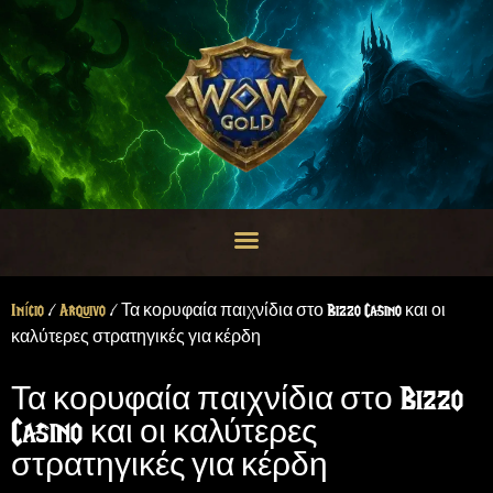
Início
/
Arquivo
/ Τα κορυφαία παιχνίδια στο Bizzo Casino και οι
καλύτερες στρατηγικές για κέρδη
Τα κορυφαία παιχνίδια στο Bizzo
Casino και οι καλύτερες
στρατηγικές για κέρδη