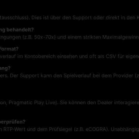
ausschluss). Dies ist über den Support oder direkt in den 
ng behandelt?
gungen (z.B. 50x-70x) und einem strikten Maximalgewinnli
-Format?
lverlauf im Kontobereich einsehen und oft als CSV für eigen
gang?
ters. Der Support kann den Spielverlauf bei dem Provider (z
on, Pragmatic Play Live). Sie können den Dealer interagier
überprüfen?
en RTP-Wert und dem Prüfsiegel (z.B. eCOGRA). Unabhängige