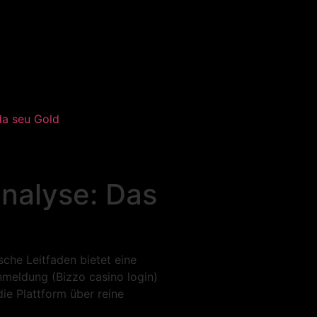
a seu Gold
nalyse: Das
che Leitfaden bietet eine
nmeldung (Bizzo casino login)
ie Plattform über reine