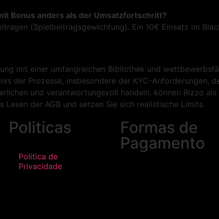
mit Bonus anders als der Umsatzfortschritt?
itragen (Spielbeitragsgewichtung). Ein 10€ Einsatz im Bla
ung mit einer umfangreichen Bibliothek und wettbewerbsfäh
ändnis der Prozesse, insbesondere der KYC-Anforderungen, 
rinnerlichen und verantwortungsvoll handeln, können Bizzo al
as Lesen der AGB und setzen Sie sich realistische Limits.
Politicas
Formas de
Pagamento
Politica de
Privacidade