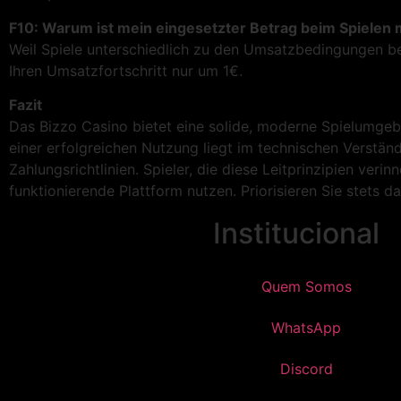
F10: Warum ist mein eingesetzter Betrag beim Spielen 
Weil Spiele unterschiedlich zu den Umsatzbedingungen be
Ihren Umsatzfortschritt nur um 1€.
Fazit
Das Bizzo Casino bietet eine solide, moderne Spielumgeb
einer erfolgreichen Nutzung liegt im technischen Verst
Zahlungsrichtlinien. Spieler, die diese Leitprinzipien ve
funktionierende Plattform nutzen. Priorisieren Sie stets d
Institucional
Quem Somos
WhatsApp
Discord