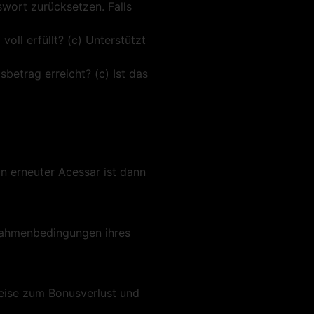
swort zurücksetzen. Falls
ll erfüllt? (c) Unterstützt
betrag erreicht? (c) Ist das
in erneuter Acessar ist dann
n Rahmenbedingungen ihres
weise zum Bonusverlust und