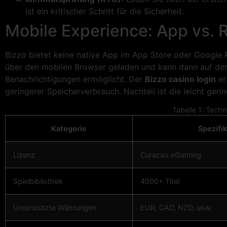
ist ein kritischer Schritt für die Sicherheit.
Mobile Experience: App vs.
Bizzo bietet keine native App im App Store oder Google P
über den mobilen Browser geladen und kann dann auf de
Benachrichtigungen ermöglicht. Der
Bizzo casino login
er
geringerer Speicherverbrauch. Nachteil ist die leicht ger
Tabelle 1: Tech
Kategorie
Spezifik
Lizenz
Curacao eGaming
Spielbibliothek
4000+ Titel
Unterstützte Währungen
EUR, CAD, NZD, usw.