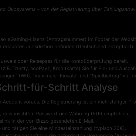
ino Ökosystems – von der Registrierung über Zahlungsabwi
acao eGaming-Lizenz (Antragsnummer) im Footer der Websit
ner erlaubten Jurisdiktion befinden (Deutschland akzeptiert)
ausweis oder Reisepass für die Kontoüberprüfung bereit.
z.B. Trustly, ecoPayz, Kreditkarte) Sie für Ein- und Ausz
ungen” (WR), “maximaler Einsatz” und “Spielbeitrag” vor 
chritt-für-Schritt Analyse
en Account voraus. Die Registrierung ist ein mehrstufiger Pr
il, gewünschtem Passwort und Währung (EUR empfohlen).
slink in der von Bizzo gesendeten E-Mail.
und tätigen Sie eine Mindesteinzahlung (typisch 20€).
 Auszahlungsanfrage die geforderten Dokumente (Ausweis,