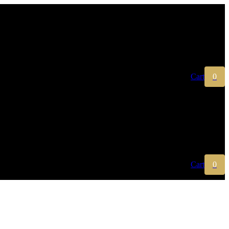
Cart
0
Cart
0