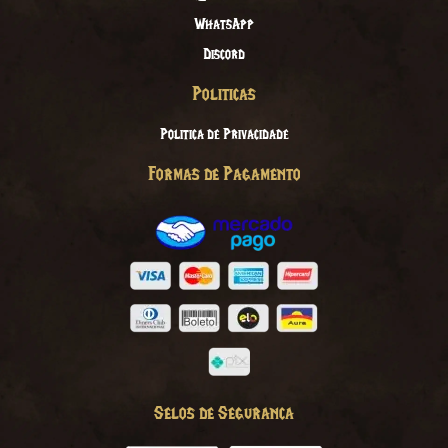
WhatsApp
Discord
Politicas
Politica de Privacidade
Formas de Pagamento
Selos de Seguranca