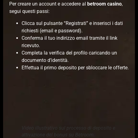
Per creare un account e accedere al
betroom casino
,
segui questi passi:
Clicca sul pulsante “Registrati” e inserisci i dati
richiesti (email e password).
Conferma il tuo indirizzo email tramite il link
ricevuto.
Completa la verifica del profilo caricando un
documento d’identità.
Effettua il primo deposito per sbloccare le offerte.
Video illustrativo sul processo di deposito e
attivazione del bonus su Betroom.