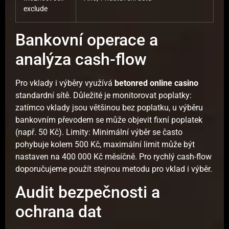
exclude
Bankovní operace a
analýza cash-flow
Pro vklady i výběry využívá
betonred online casino
standardní sítě. Důležité je monitorovat poplatky:
zatímco vklady jsou většinou bez poplatku, u výběru
bankovním převodem se může objevit fixní poplatek
(např. 50 Kč). Limity: Minimální výběr se často
pohybuje kolem 500 Kč, maximální limit může být
nastaven na 400 000 Kč měsíčně. Pro rychlý cash-flow
doporučujeme použít stejnou metodu pro vklad i výběr.
Audit bezpečnosti a
ochrana dat