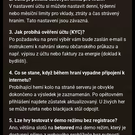
V nastavení účtu si můžete nastavit denní, týdenní
nebo měsíční limity pro vklady, ztráty a čas strávený
hraním. Tato nastavení jsou závazná.
3. Jak probíhá ověření účtu (KYC)?
Po požadavku na první výběr vám bude zaslán e-mail s
instrukcemi k nahrání skenu občanského průkazu a
např. výpisu z účtu nebo faktury za energie (doklad k
bydlišti).
4. Co se stane, když během hraní vypadne připojení k
internetu?
Probíhající herní kolo na straně serveru je obvykle
dokončeno a výsledek je zaznamenán. Po opětovném
přihlášení najdete zůstatek aktualizovaný. U živých her
se může ruleta nebo blackjack stůl odpojit.
5. Lze hry testovat v demo režimu bez registrace?
Ano, většina slotů na
betonred
má demo režim, který je
dostupný přímo z webového prohlížeče bez nutnosti