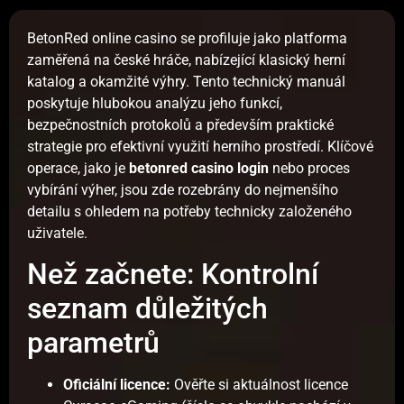
BetonRed online casino se profiluje jako platforma
zaměřená na české hráče, nabízející klasický herní
katalog a okamžité výhry. Tento technický manuál
poskytuje hlubokou analýzu jeho funkcí,
bezpečnostních protokolů a především praktické
strategie pro efektivní využití herního prostředí. Klíčové
operace, jako je
betonred casino login
nebo proces
vybírání výher, jsou zde rozebrány do nejmenšího
detailu s ohledem na potřeby technicky založeného
uživatele.
Než začnete: Kontrolní
seznam důležitých
parametrů
Oficiální licence:
Ověřte si aktuálnost licence