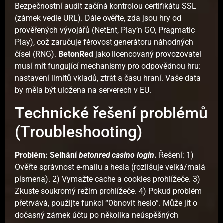
Bezpečnostní audit začíná kontrolou certifikátu SSL
(zámek vedle URL). Dále ověřte, zda jsou hry od
prověřených vývojářů (NetEnt, Play’n GO, Pragmatic
Play), což zaručuje férovost generátoru náhodných
čísel (RNG).
BetonRed
jako licencovaný provozovatel
musí mít fungující mechanismy pro odpovědnou hru:
nastavení limitů vkladů, ztrát a času hraní. Vaše data
by měla být uložena na serverech v EU.
Technické řešení problémů
(Troubleshooting)
Problém: Selhání
betonred casino login
.
Řešení: 1)
Ověřte správnost e-mailu a hesla (rozlišuje velká/malá
písmena). 2) Vymažte cache a cookies prohlížeče. 3)
Zkuste soukromý režim prohlížeče. 4) Pokud problém
přetrvává, použijte funkci “Obnovit heslo”. Může jít o
dočasný zámek účtu po několika neúspěšných