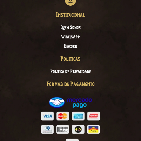
Institucional
Quem Somos
WhatsApp
Discord
Politicas
Politica de Privacidade
Formas de Pagamento