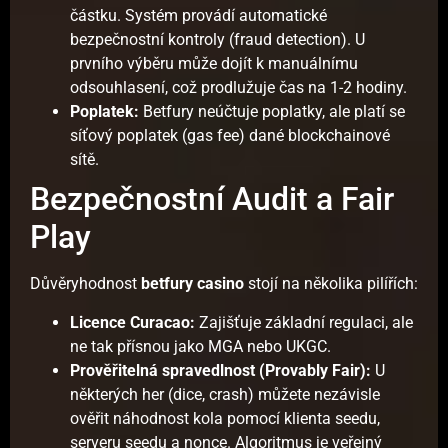
částku. Systém provádí automatické
bezpečnostní kontroly (fraud detection). U
prvního výběru může dojít k manuálnímu
odsouhlasení, což prodlužuje čas na 1-2 hodiny.
Poplatek:
Betfury neúčtuje poplatky, ale platí se
síťový poplatek (gas fee) dané blockchainové
sítě.
Bezpečnostní Audit a Fair
Play
Důvěryhodnost
betfury casino
stojí na několika pilířích:
Licence Curacao:
Zajišťuje základní regulaci, ale
ne tak přísnou jako MGA nebo UKGC.
Prověřitelná spravedlnost (Provably Fair):
U
některých her (dice, crash) můžete nezávisle
ověřit náhodnost kola pomocí klienta seedu,
serveru seedu a nonce. Algoritmus je veřejný