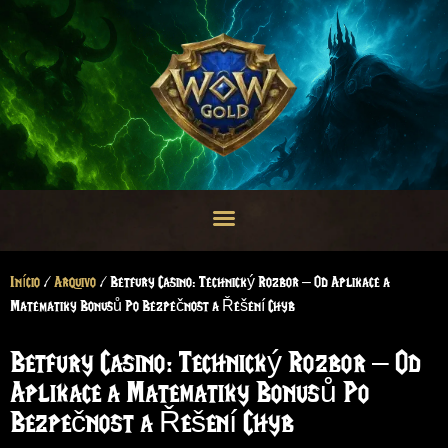
Início
/
Arquivo
/ Betfury Casino: Technický Rozbor – Od Aplikace a
Matematiky Bonusů Po Bezpečnost a Řešení Chyb
Betfury Casino: Technický Rozbor – Od
Aplikace a Matematiky Bonusů Po
Bezpečnost a Řešení Chyb