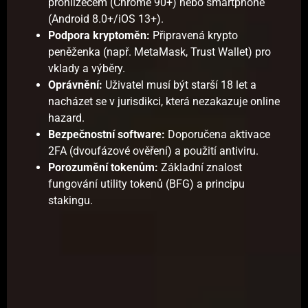
prohlížecem (Chrome 90+) nebo smartphone
(Android 8.0+/iOS 13+).
Podpora kryptoměn:
Připravená krypto
peněženka (např. MetaMask, Trust Wallet) pro
vklady a výběry.
Oprávnění:
Uživatel musí být starší 18 let a
nacházet se v jurisdikci, která nezakazuje online
hazard.
Bezpečnostní software:
Doporučena aktivace
2FA (dvoufázové ověření) a použití antiviru.
Porozumění tokenům:
Základní znalost
fungování utility tokenů (BFG) a principu
stakingu.