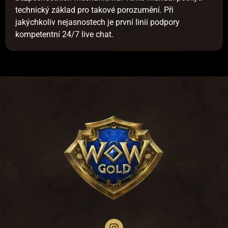
technický základ pro takové porozumění. Při
jakýchkoliv nejasnostech je první linii podpory
kompetentní 24/7 live chat.