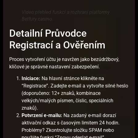
Video přehled funkcí a rozhraní platformy
Betfury casino.
Detailní Průvodce
Registrací a Ověřením
Proces vytvoření účtu je navržen jako bezúdržbový,
klíčové je správné nastavení zabezpečení.
Iniciace:
Na hlavní stránce klikněte na
“Registrace”. Zadejte e-mail a vytvořte silné heslo
(doporučeno: 12+ znaků, kombinace
velkých/malých písmen, číslic, speciálních
znaků).
Potvrzení e-mailu:
Na zadaný e-mail dorazí
aktivační odkaz s časovým limitem 24 hodin.
Problémy? Zkontrolujte složku SPAM nebo
použijte funkci “Znovu odeslat e-mail”.