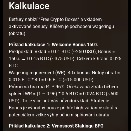
Kalkulace
Betfury nabízí “Free Crypto Boxes” a vkladem
aktivované bonusy. Klíčem je pochopení wageringu
(obratu).
Příklad kalkulace 1: Welcome Bonus 150%
Předpoklad: Vklad = 0.01 BTC (~250 USD), Bonus =
150% → 0.015 BTC (~375 USD). Celkem k hraní: 0.025
BTC.
Wagering requirement (WR): 40x bonus. Nutný obrat =
0.015 BTC * 40 = 0.6 BTC (~15 000 USD).
Průměrná hra má RTP 96%. Očekávaná ztráta během
splnění WR = (1 – 0.96) * 0.6 BTC = 0.024 BTC (~600
USD). To je více než váš původní vklad. Strategie:
Bonus je výhodný pouze při hře high-variance slotů s
potenciálem velké výhry během splňování obratu.
Příklad kalkulace 2: Výnosnost Stakingu BFG