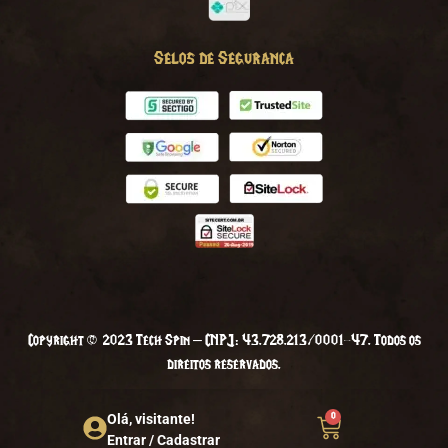
Selos de Seguranca
Copyright © 2023 Tech Spin – CNPJ: 43.728.213/0001-47. Todos os
direitos reservados.
Olá, visitante!
0
Entrar / Cadastrar