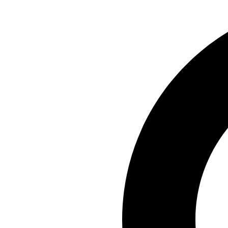
Ir
para
o
conteúdo