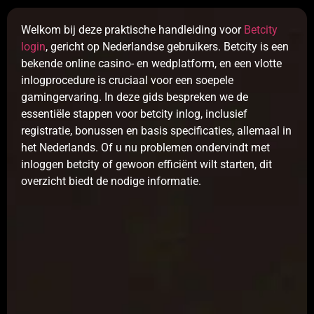
Welkom bij deze praktische handleiding voor
Betcity
login
, gericht op Nederlandse gebruikers. Betcity is een
bekende online casino- en wedplatform, en een vlotte
inlogprocedure is cruciaal voor een soepele
gamingervaring. In deze gids bespreken we de
essentiële stappen voor betcity inlog, inclusief
registratie, bonussen en basis specificaties, allemaal in
het Nederlands. Of u nu problemen ondervindt met
inloggen betcity of gewoon efficiënt wilt starten, dit
overzicht biedt de nodige informatie.