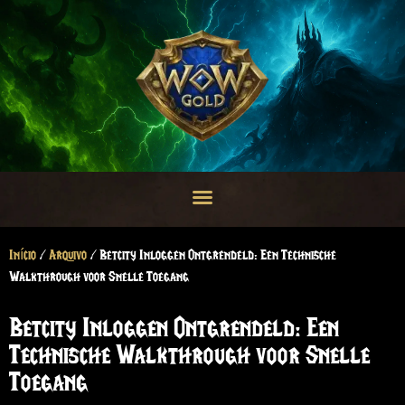
Início
/
Arquivo
/ Betcity Inloggen Ontgrendeld: Een Technische
Walkthrough voor Snelle Toegang
Betcity Inloggen Ontgrendeld: Een
Technische Walkthrough voor Snelle
Toegang