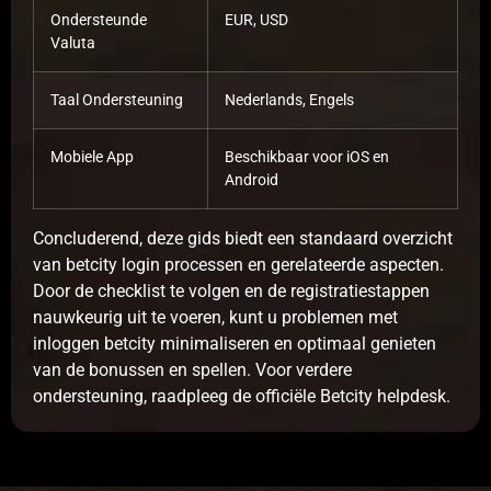
Ondersteunde
EUR, USD
Valuta
Taal Ondersteuning
Nederlands, Engels
Mobiele App
Beschikbaar voor iOS en
Android
Concluderend, deze gids biedt een standaard overzicht
van betcity login processen en gerelateerde aspecten.
Door de checklist te volgen en de registratiestappen
nauwkeurig uit te voeren, kunt u problemen met
inloggen betcity minimaliseren en optimaal genieten
van de bonussen en spellen. Voor verdere
ondersteuning, raadpleeg de officiële Betcity helpdesk.