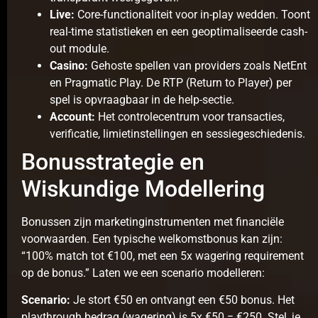
Live:
Core-functionaliteit voor in-play wedden. Toont
real-time statistieken en een geoptimaliseerde cash-
out module.
Casino:
Gehoste spellen van providers zoals NetEnt
en Pragmatic Play. De RTP (Return to Player) per
spel is opvraagbaar in de help-sectie.
Account:
Het controlecentrum voor transacties,
verificatie, limietinstellingen en sessiegeschiedenis.
Bonusstrategie en
Wiskundige Modellering
Bonussen zijn marketinginstrumenten met financiële
voorwaarden. Een typische welkomstbonus kan zijn:
“100% match tot €100, met een 5x wagering requirement
op de bonus.” Laten we een scenario modelleren:
Scenario:
Je stort €50 en ontvangt een €50 bonus. Het
playthrough bedrag (wagering) is 5x €50 = €250. Stel, je