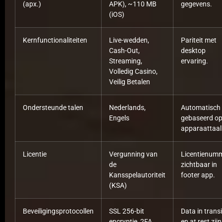
(apx.)
APK), ~110 MB
gegevens.
(iOS)
Kernfunctionaliteiten
Live-wedden,
Pariteit met
Cash-Out,
desktop
Streaming,
ervaring.
Volledig Casino,
Veilig Betalen
Ondersteunde talen
Nederlands,
Automatisch
Engels
gebaseerd o
apparaattaal
Licentie
Vergunning van
Licentienum
de
zichtbaar in
Kansspelautoriteit
footer app.
(KSA)
Beveiligingsprotocollen
SSL 256-bit
Data in transi
encryptie, 2FA
en at rest zijn