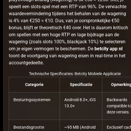
speelt een slots-spel met een RTP van 96%. De verwachte
waardevermindering tijdens het behalen van de wagering
is 4% van €250 = €10. Dus, van je oorspronkelijke €50
bonus, blijft er theoretisch €40 over. Het is daarom kritisch
om spellen met een hoge RTP en lage bijdrage aan de
wagering (zoals slots 100%, blackjack 10%) te selecteren
om je eigen vermogen te beschermen. De
betcity app nl
toont de voortgang van wagering eisen in real-time in het
accountgedeelte.
Technische Specificaties: Betcity Mobiele Applicatie
Categorie
Specificatie
Opmerkin
Besturingssystemen
Android 8.0+, iOS
Backwards
13.0+
compatible t
deze versies.
Bestandsgrootte
~95 MB (Android
Exclusief cac