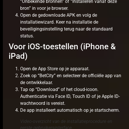
“Onbekende bronnen” of “Installeren vanaf deze
bron” in voor je browser.
Open de gedownloade APK en volg de
installatiewizard. Keer na installatie de
beveiligingsinstelling terug naar de standaard
status.
Voor iOS-toestellen (iPhone &
iPad)
Open de App Store op je apparaat.
Zoek op “BetCity” en selecteer de officiële app van
de ontwikkelaar.
Tap op “Download” of het cloud-icoon.
Authenticatie via Face ID, Touch ID of je Apple ID-
wachtwoord is vereist.
De app installeert automatisch op je startscherm.
Video-overzicht van de installatieprocedure en
eerste gebruikersinterface.