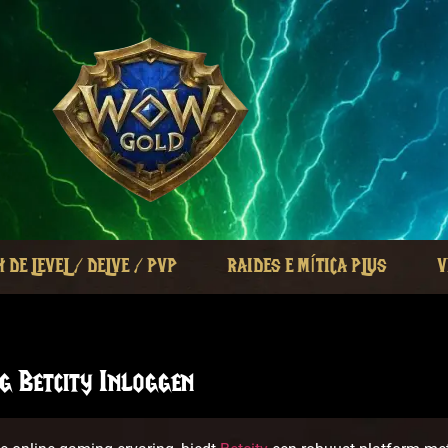
 DE LEVEL / DELVE / PVP
RAIDES E MÍTICA PLUS
V
g Betcity Inloggen