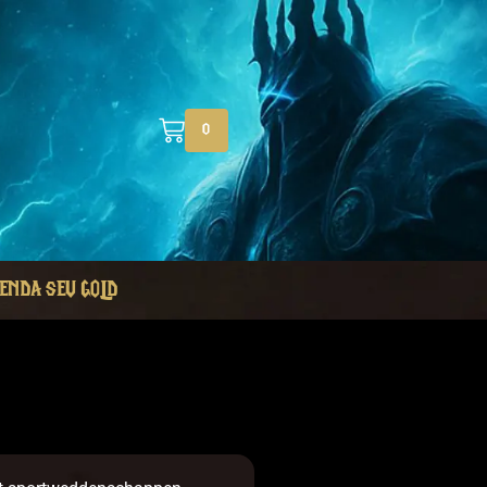
0
ENDA SEU GOLD