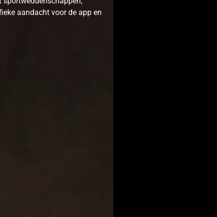
t sportweddenschappen,
ifieke aandacht voor de app en