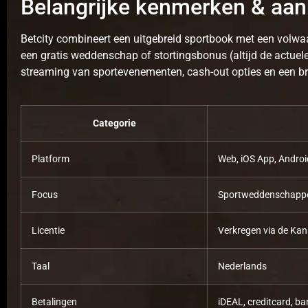
Belangrijke kenmerken & aa
Betcity combineert een uitgebreid sportbook met een volwa
een gratis weddenschap of stortingsbonus (altijd de actue
streaming van sportevenementen, cash-out opties en een bre
Categorie
Platform
Web, iOS App, Andro
Focus
Sportweddenschappe
Licentie
Verkregen via de Kan
Taal
Nederlands
Betalingen
iDEAL, creditcard, ba