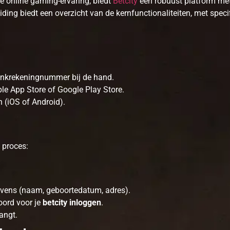
e online gaming-ervaring, biedt
Betcity
een robuust platform me
ding biedt een overzicht van de kernfunctionaliteiten, met spec
bankrekeningnummer bij de hand.
ple App Store of Google Play Store.
 (iOS of Android).
 proces:
egevens (naam, geboortedatum, adres).
oord voor je
betcity inloggen
.
vangt.