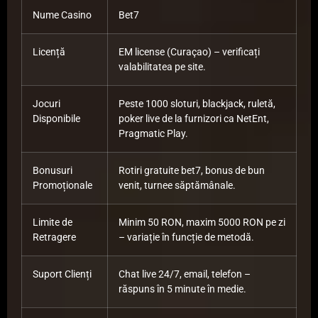
Nume Casino
Bet7
Licență
EM license (Curaçao) – verificați
valabilitatea pe site.
Jocuri
Peste 1000 sloturi, blackjack, ruletă,
Disponibile
poker live de la furnizori ca NetEnt,
Pragmatic Play.
Bonusuri
Rotiri gratuite bet7, bonus de bun
Promoționale
venit, turnee săptămânale.
Limite de
Minim 50 RON, maxim 5000 RON pe zi
Retragere
– variație în funcție de metodă.
Suport Clienți
Chat live 24/7, email, telefon –
răspuns în 5 minute în medie.