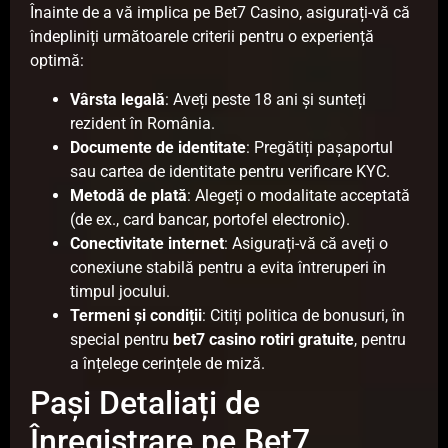
Înainte de a vă implica pe Bet7 Casino, asigurați-vă că
îndepliniți următoarele criterii pentru o experiență
optimă:
Vârsta legală
: Aveți peste 18 ani și sunteți
rezident în România.
Documente de identitate
: Pregătiți pașaportul
sau cartea de identitate pentru verificare KYC.
Metodă de plată
: Alegeți o modalitate acceptată
(de ex., card bancar, portofel electronic).
Conectivitate internet
: Asigurați-vă că aveți o
conexiune stabilă pentru a evita întreruperi în
timpul jocului.
Termeni și condiții
: Citiți politica de bonusuri, în
special pentru
bet7 casino rotiri gratuite
, pentru
a înțelege cerințele de miză.
Pași Detaliați de
Înregistrare pe Bet7