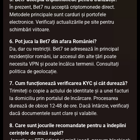
În prezent, Bet7 nu acceptă criptomonede direct.
Metodele principale sunt carduri și portofele
electronice. Verificați actualizările pe site pentru
schimbări viitoare.
6. Pot juca la Bet7 din afara României?
Da, dar cu restricții. Bet7 se adresează în principal
rezidenților români, iar accesul din alte țări poate
necesita VPN și poate încălca termenii. Consultați
politica de geolocație.
7. Cum funcționează verificarea KYC și cât durează?
Trimiteți o copie a actului de identitate și a unei facturi
la domiciliu prin portalul de încărcare. Procesarea
durează de obicei 12-48 de ore. Dacă întârzie, verificați
dacă documentele sunt clare și valabile.
8. Care sunt jocurile recomandate pentru a îndeplini
cerințele de miză rapid?