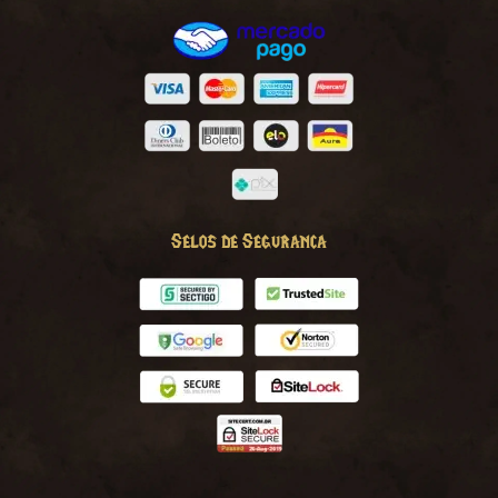
Selos de Seguranca