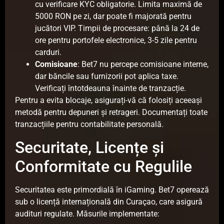
cu verificare KYC obligatorie. Limita maximă de
5000 RON pe zi, dar poate fi majorată pentru
jucători VIP. Timpii de procesare: până la 24 de
ore pentru portofele electronice, 3-5 zile pentru
carduri.
Comisioane
: Bet7 nu percepe comisioane interne,
dar băncile sau furnizorii pot aplica taxe.
Verificați întotdeauna înainte de tranzacție.
Pentru a evita blocaje, asigurați-vă că folosiți aceeași
metodă pentru depuneri și retrageri. Documentați toate
tranzacțiile pentru contabilitate personală.
Securitate, Licențe și
Conformitate cu Regulile
Securitatea este primordială în iGaming. Bet7 operează
sub o licență internațională din Curaçao, care asigură
audituri regulate. Măsurile implementate: