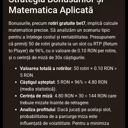
Matematica Aplicată
Bonusurile, precum
rotiri gratuite bet7
, implică calcule
matematice precise. Să analizăm un scenariu tipic
pentru a înțelege costul și rentabilitatea. Presupunem
că primiți 50 de rotiri gratuite la un slot cu RTP (Return
to Player) de 96%, cu o valoare de 0.10 RON per rotire,
și o cerință de miză de 30x câștigurile.
Valoarea totală a rotirilor
: 50 rotiri × 0.10 RON =
5 RON.
Câștigul așteptat
: 5 RON × 96% = 4.80 RON
(media statistică).
Cerința de miză
: 4.80 RON × 30 = 144 RON care
trebuie mizate înainte de retragere.
Analiza profitului
: Dacă jucați pe același slot,
probabilitatea de a parcurge miza este
influențată de volatilitate. Pentru a minimiza