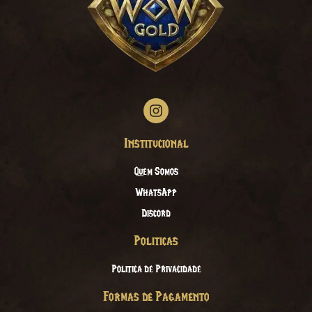
Institucional
Quem Somos
WhatsApp
Discord
Politicas
Politica de Privacidade
Formas de Pagamento