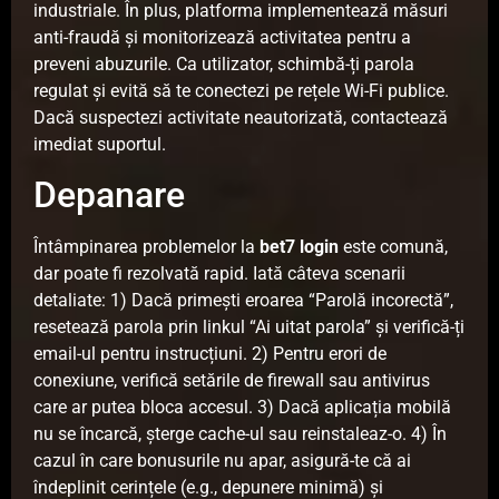
industriale. În plus, platforma implementează măsuri
anti-fraudă și monitorizează activitatea pentru a
preveni abuzurile. Ca utilizator, schimbă-ți parola
regulat și evită să te conectezi pe rețele Wi-Fi publice.
Dacă suspectezi activitate neautorizată, contactează
imediat suportul.
Depanare
Întâmpinarea problemelor la
bet7 login
este comună,
dar poate fi rezolvată rapid. Iată câteva scenarii
detaliate: 1) Dacă primești eroarea “Parolă incorectă”,
resetează parola prin linkul “Ai uitat parola” și verifică-ți
email-ul pentru instrucțiuni. 2) Pentru erori de
conexiune, verifică setările de firewall sau antivirus
care ar putea bloca accesul. 3) Dacă aplicația mobilă
nu se încarcă, șterge cache-ul sau reinstaleaz-o. 4) În
cazul în care bonusurile nu apar, asigură-te că ai
îndeplinit cerințele (e.g., depunere minimă) și