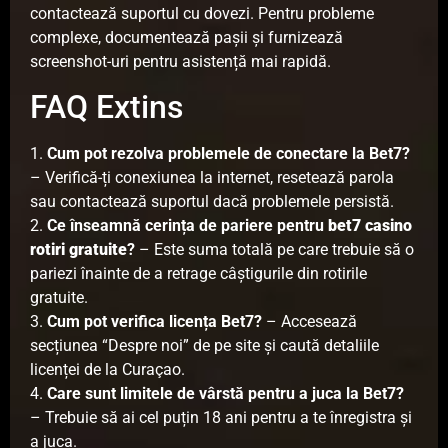
contactează suportul cu dovezi. Pentru probleme
complexe, documentează pașii și furnizează
screenshot-uri pentru asistență mai rapidă.
FAQ Extins
1.
Cum pot rezolva problemele de conectare la Bet7?
– Verifică-ți conexiunea la internet, resetează parola
sau contactează suportul dacă problemele persistă.
2.
Ce înseamnă cerința de pariere pentru
bet7 casino
rotiri gratuite
?
– Este suma totală pe care trebuie să o
pariezi înainte de a retrage câștigurile din rotirile
gratuite.
3.
Cum pot verifica licența Bet7?
– Accesează
secțiunea “Despre noi” de pe site și caută detaliile
licenței de la Curaçao.
4.
Care sunt limitele de vârstă pentru a juca la Bet7?
– Trebuie să ai cel puțin 18 ani pentru a te înregistra și
a juca.