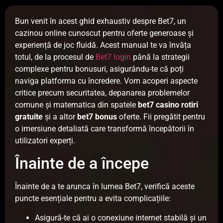
Bun venit în acest ghid exhaustiv despre Bet7, un
cazinou online cunoscut pentru oferte generoase și
experiență de joc fluidă. Acest manual te va învăța
totul, de la procesul de
Bet7 login
până la strategii
complexe pentru bonusuri, asigurându-te că poți
naviga platforma cu încredere. Vom acoperi aspecte
critice precum securitatea, depanarea problemelor
comune și matematica din spatele
bet7 casino rotiri
gratuite
și a altor
bet7 bonus
oferte. Fii pregătit pentru
o imersiune detaliată care transformă începătorii în
utilizatori experți.
Înainte de a începe
Înainte de a te arunca în lumea Bet7, verifică aceste
puncte esențiale pentru a evita complicațiile:
Asigură-te că ai o conexiune internet stabilă și un