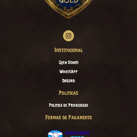
Institucional
Quem Somos
WhatsApp
Discord
Politicas
Politica de Privacidade
Formas de Pagamento