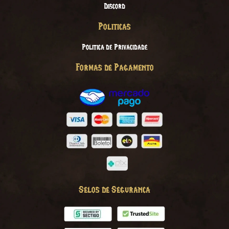
Discord
Politicas
Politica de Privacidade
Formas de Pagamento
Selos de Seguranca