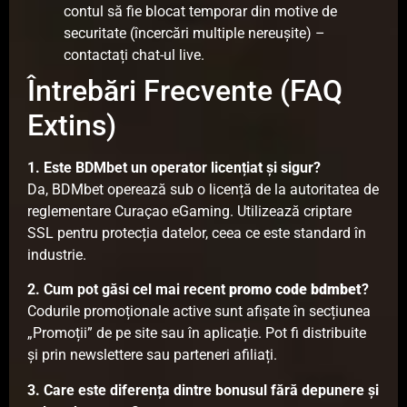
contul să fie blocat temporar din motive de
securitate (încercări multiple nereușite) –
contactați chat-ul live.
Întrebări Frecvente (FAQ
Extins)
1. Este BDMbet un operator licențiat și sigur?
Da, BDMbet operează sub o licență de la autoritatea de
reglementare Curaçao eGaming. Utilizează criptare
SSL pentru protecția datelor, ceea ce este standard în
industrie.
2. Cum pot găsi cel mai recent
promo code bdmbet
?
Codurile promoționale active sunt afișate în secțiunea
„Promoții” de pe site sau în aplicație. Pot fi distribuite
și prin newslettere sau parteneri afiliați.
3. Care este diferența dintre bonusul fără depunere și