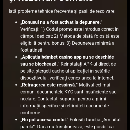
Iată probleme tehnice frecvente și pașii de rezolvare:
„Bonusul nu a fost activat la depunere.”
Verificați: 1) Codul promo este introdus corect în
câmpul dedicat; 2) Metoda de plată folosită este
eligibilă pentru bonus; 3) Depunerea minimă a
fost atinsă.
„Aplicația
bdmbet casino app
nu se deschide
sau se blochează.”
Reinstalați APK-ul direct de
pe site, ștergeți cache-ul aplicației în setările
dispozitivului, verificați conexiunea la internet.
„Retragerea este respinsă.”
Motivul cel mai
comun: documentele KYC sunt insuficiente sau
neclare. Contactați suportul pentru a primi
informații specifice și retrimiteți documente
conforme.
„Nu pot accesa contul.”
Folosiți funcția „Am uitat
parola”. Dacă nu funcționează, este posibil ca