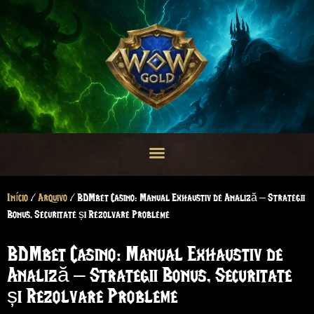
Início
/
Arquivo
/ BDMbet Casino: Manual Exhaustiv de Analiză – Strategii
Bonus, Securitate și Rezolvare Probleme
BDMbet Casino: Manual Exhaustiv de
Analiză – Strategii Bonus, Securitate
și Rezolvare Probleme