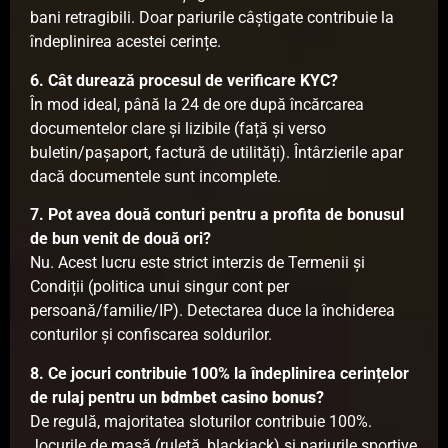
bani retragibili. Doar pariurile câștigate contribuie la
îndeplinirea acestei cerințe.
6. Cât durează procesul de verificare KYC?
În mod ideal, până la 24 de ore după încărcarea
documentelor clare și lizibile (față și verso
buletin/pașaport, factură de utilități). Întârzierile apar
dacă documentele sunt incomplete.
7. Pot avea două conturi pentru a profita de bonusul
de bun venit de două ori?
Nu. Acest lucru este strict interzis de Termenii și
Condiții (politica unui singur cont per
persoană/familie/IP). Detectarea duce la închiderea
conturilor și confiscarea soldurilor.
8. Ce jocuri contribuie 100% la îndeplinirea cerințelor
de rulaj pentru un
bdmbet casino bonus
?
De regulă, majoritatea sloturilor contribuie 100%.
Jocurile de masă (ruletă, blackjack) și pariurile sportive