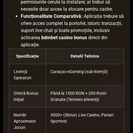
permisiunile cerute la instalare; ar trebui să
necesite doar acces la stocare pentru cache.
Funcționalitate Comparativă:
Aplicația trebuie să
ofere acces complet la portofel, istoric tranzacții,
suport live chat și toate promoțiile, inclusiv
activarea
bdmbet casino bonus
direct din
aplicație.
Specificație
Detalii Tehnice
Licență
Curaçao eGaming (sub-licență)
Operatori
Ofertă Bonus
Până la 1500 RON + 200 Rotiri
Inițial
Gratuite (Termeni aferenți)
Număr
3000+ (Sloturi, Live Casino, Pariuri
Aproximativ
Sportive)
Jocuri