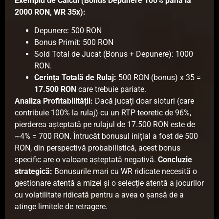
Exemplu de Calcul (Bonus Depunere 100% până la
2000 RON, WR 35x):
Depunere: 500 RON
Bonus Primit: 500 RON
Sold Total de Jucat (Bonus + Depunere): 1000
RON.
Cerința Totală de Rulaj:
500 RON (bonus) x 35 =
17.500 RON
care trebuie pariate.
Analiza Profitabilității:
Dacă jucați doar sloturi (care
contribuie 100% la rulaj) cu un RTP teoretic de 96%,
pierderea așteptată pe rulajul de 17.500 RON este de
~4% = 700 RON. Întrucât bonusul inițial a fost de 500
RON, din perspectivă probabilistică, acest bonus
specific are o valoare așteptată negativă.
Concluzie
strategică:
Bonusurile mari cu WR ridicate necesită o
gestionare atentă a mizei și o selecție atentă a jocurilor
cu volatilitate ridicată pentru a avea o șansă de a
atinge limitele de retragere.