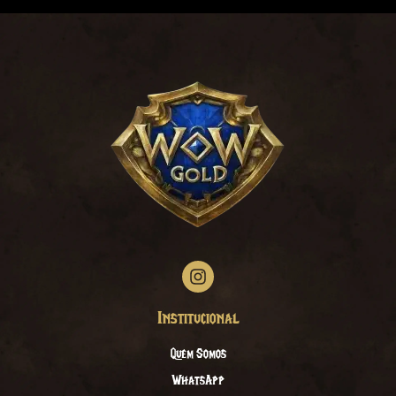
Institucional
Quem Somos
WhatsApp