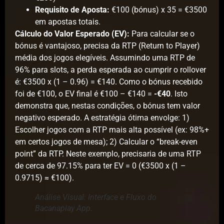
Requisito de Aposta:
€100 (bónus) x 35 = €3500
em apostas totais.
Cálculo do Valor Esperado (EV):
Para calcular se o
bónus é vantajoso, precisa da RTP (Return to Player)
média dos jogos elegíveis. Assumindo uma RTP de
96% para slots, a perda esperada ao cumprir o rollover
é: €3500 x (1 – 0.96) = €140. Como o bónus recebido
foi de €100, o EV final é €100 – €140 =
-€40
. Isto
demonstra que, nestas condições, o bónus tem valor
negativo esperado. A estratégia ótima envolge: 1)
Escolher jogos com a RTP mais alta possível (ex: 98%+
em certos jogos de mesa); 2) Calcular o “break-even
point” da RTP. Neste exemplo, precisaria de uma RTP
de cerca de 97.15% para ter EV = 0 (€3500 x (1 –
0.9715) ≈ €100).
Análise Visual: Interface e Fluxo do
Bacanaplay App.