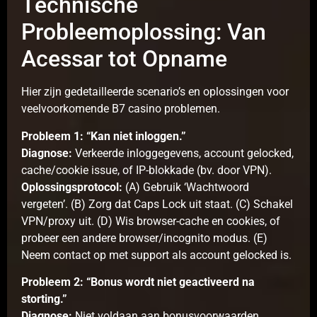
Technische
Probleemoplossing: Van
Acessar tot Opname
Hier zijn gedetailleerde scenario’s en oplossingen voor
veelvoorkomende B7 casino problemen.
Probleem 1: “Kan niet inloggen.”
Diagnose:
Verkeerde inloggegevens, account gelocked,
cache/cookie issue, of IP-blokkade (bv. door VPN).
Oplossingsprotocol:
(A) Gebruik ‘Wachtwoord
vergeten’. (B) Zorg dat Caps Lock uit staat. (C) Schakel
VPN/proxy uit. (D) Wis browser-cache en cookies, of
probeer een andere browser/incognito modus. (E)
Neem contact op met support als account gelocked is.
Probleem 2: “Bonus wordt niet geactiveerd na
storting.”
Diagnose:
Niet voldaan aan bonusvoorwaarden