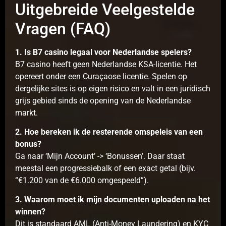
Uitgebreide Veelgestelde
Vragen (FAQ)
1. Is B7 casino legaal voor Nederlandse spelers?
B7 casino heeft geen Nederlandse KSA-licentie. Het
opereert onder een Curaçaose licentie. Spelen op
dergelijke sites is op eigen risico en valt in een juridisch
grijs gebied sinds de opening van de Nederlandse
markt.
2. Hoe bereken ik de resterende omspeleis van een
bonus?
Ga naar ‘Mijn Account’ -> ‘Bonussen’. Daar staat
meestal een progressiebalk of een exact getal (bijv.
“€1.200 van de €6.000 omgespeeld”).
3. Waarom moet ik mijn documenten uploaden na het
winnen?
Dit is standaard AML (Anti-Money Laundering) en KYC