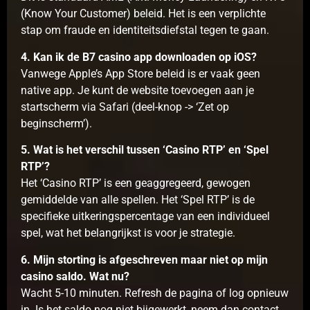
(Know Your Customer) beleid. Het is een verplichte
stap om fraude en identiteitsdiefstal tegen te gaan.
4. Kan ik de B7 casino app downloaden op iOS?
Vanwege Apple’s App Store beleid is er vaak geen
native app. Je kunt de website toevoegen aan je
startscherm via Safari (deel-knop -> ‘Zet op
beginscherm’).
5. Wat is het verschil tussen ‘Casino RTP’ en ‘Spel
RTP’?
Het ‘Casino RTP’ is een geaggregeerd, gewogen
gemiddelde van alle spellen. Het ‘Spel RTP’ is de
specifieke uitkeringspercentage van een individueel
spel, wat het belangrijkst is voor je strategie.
6. Mijn storting is afgeschreven maar niet op mijn
casino saldo. Wat nu?
Wacht 5-10 minuten. Refresh de pagina of log opnieuw
in. Is het saldo nog niet bijgewerkt, neem dan contact