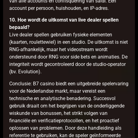
van alle accounts en confisquering van saldi. Één
account per persoon, huishouden, en IP-adres.
10. Hoe wordt de uitkomst van live dealer spellen
bepaald?
Live dealer spellen gebruiken fysieke elementen
(kaarten, roulettewiel) in een studio. De uitkomst is niet
RNG-afhankelijk, maar het videostream wordt
ondersteund door RNG voor side bets en animaties. De
integriteit wordt gecontroleerd door de studio-operator
(bv. Evolution).
Conclusie: B7 casino biedt een uitgebreide spelervaring
voor de Nederlandse markt, maar vereist een
technische en analytische benadering. Succesvol
gebruik draait om het begrijpen van de onderliggende
wiskunde van bonussen, het strikt volgen van
financiële en verificatieprotocollen, en het proactief
oplossen van problemen. Door deze handleiding als
referentie te gebruiken, kan de speler geïnformeerde