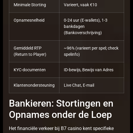
Minimale Storting
Varieert, vaak €10
Opnamesnelheid
0-24 uur (E-wallets), 1-3
bankdagen
(Bankoverschrijving)
Gemiddeld RTP
~96% (varieert per spel; check
(Return to Player)
spelinfo)
KYC-documenten
ID-bewijs, Bewijs van Adres
Klantenondersteuning
Live Chat, E-mail
Bankieren: Stortingen en
Opnames onder de Loep
Het financiële verkeer bij B7 casino kent specifieke