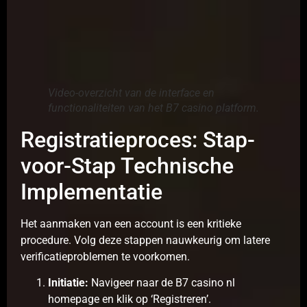
Video-overzicht van de interface en
functionaliteiten van het B7 casino platform.
Registratieproces: Stap-
voor-Stap Technische
Implementatie
Het aanmaken van een account is een kritieke
procedure. Volg deze stappen nauwkeurig om latere
verificatieproblemen te voorkomen.
Initiatie:
Navigeer naar de B7 casino nl
homepage en klik op ‘Registreren’.