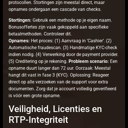
protocollen. Stortingen zijn meestal direct, maar
opnames ondergaan een cascade van checks.
Stortingen:
Gebruik een methode op je eigen naam.
Bonusoffertes zijn vaak gekoppeld aan specifieke
betaalmethoden. Controleer dit.
Opnames:
Het proces: (1) Aanvraag in ‘Cashier’. (2)
Automatische fraudescan. (3) Handmatige KYC-check
indien nodig. (4) Verwerking door de payment provider.
(5) Creditering op je rekening.
Probleem scenario:
Een
opname duurt langer dan 72 uur. Oorzaak: Meestal
hangt dit vast in fase 3 (KYC). Oplossing: Reageer
direct op alle verzoeken van de support voor extra
documenten. Zorg dat je account volledig geverifieerd
is vóór een grote opname.
Veiligheid, Licenties en
RTP-Integriteit