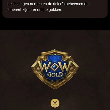
beslissingen nemen en de risico’s beheersen die
inherent zijn aan online gokken.