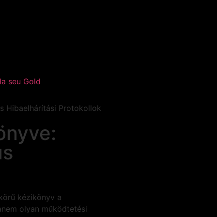
a seu Gold
 Hibaelhárítási Protokollok
önyve:
us
 körű kézikönyv a
 hanem olyan működtetési