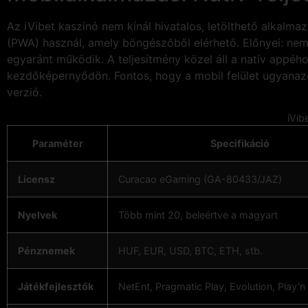
Az iVibet kaszinó nem kínál hivatalos, letölthető alkal
(PWA) használ, amely böngészőből elérhető. Előnyei: nem 
egyaránt működik. A teljesítmény közel áll a natív appéh
kezdőképernyődön. Fontos, hogy a mobil felület ugyanazoka
verzió.
iVib
Paraméter
Specifikáció
Licensz
Curacao eGaming (GA-80433/JAZ)
Nyelvek
Több mint 20, beleértve a magyart
Pénznemek
HUF, EUR, USD, BTC, ETH, stb.
Játékfejlesztők
NetEnt, Pragmatic Play, Evolution, Play’