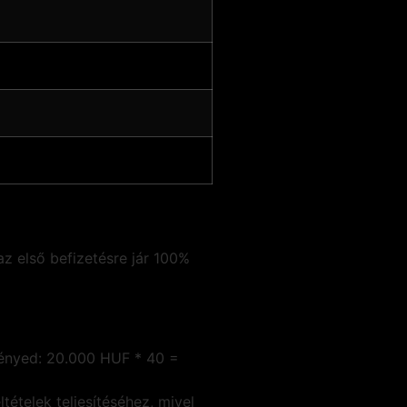
z első befizetésre jár 100%
ményed: 20.000 HUF * 40 =
ételek teljesítéséhez, mivel