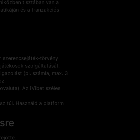
miközben tisztában van a
atikáján és a tranzakciós
 szerencsejáték-törvény
játékosok szolgáltatását.
igazolást (pl. számla, max. 3
oz.
ovaluta). Az iVibet széles
sz túl. Használd a platform
sre
ejötte.