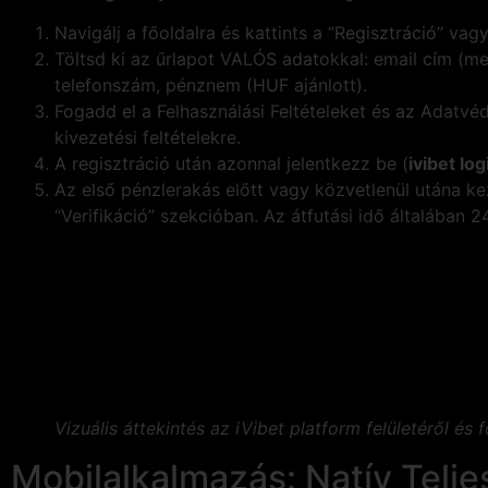
Navigálj a főoldalra és kattints a “Regisztráció” va
Töltsd ki az űrlapot VALÓS adatokkal: email cím (meg
telefonszám, pénznem (HUF ajánlott).
Fogadd el a Felhasználási Feltételeket és az Adatvéd
kivezetési feltételekre.
A regisztráció után azonnal jelentkezz be (
ivibet log
Az első pénzlerakás előtt vagy közvetlenül utána k
“Verifikáció” szekcióban. Az átfutási idő általában 2
Vizuális áttekintés az iVibet platform felületéről és f
Mobilalkalmazás: Natív Telj