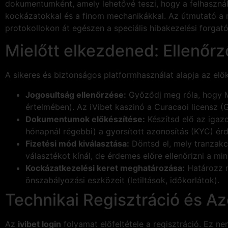
dokumentumként, amely lehetővé teszi, hogy a felhasznál
kockázatokkal és a finom mechanikákkal. Az útmutató a re
protokollokon át egészen a speciális hibakezelési forgat
Mielőtt elkezdened: Ellenőrz
A sikeres és biztonságos platformhasználat alapja az előkész
Jogosultság ellenőrzése:
Győződj meg róla, hogy M
értelmében). Az iVibet kaszinó a Curacaoi licensz (
Dokumentumok előkészítése:
Készítsd elő az igazo
hónapnál régebbi) a gyorsított azonosítás (KYC) érd
Fizetési mód kiválasztása:
Döntsd el, mely tranzakci
választékot kínál, de érdemes előre ellenőrizni a mini
Kockázatkezelési keret meghatározása:
Határozz m
önszabályozási eszközeit (letiltások, időkorlátok).
Technikai Regisztráció és A
Az
ivibet login
folyamat előfeltétele a regisztráció. Ez ne