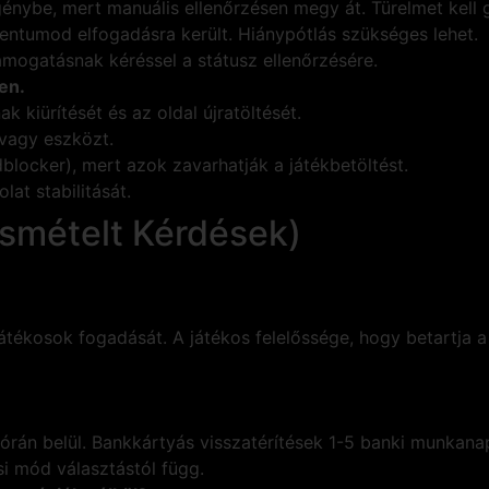
génybe, mert manuális ellenőrzésen megy át. Türelmet kell 
tumod elfogadásra került. Hiánypótlás szükséges lehet.
támogatásnak kéréssel a státusz ellenőrzésére.
en.
 kiürítését és az oldal újratöltését.
 vagy eszközt.
blocker), mert azok zavarhatják a játékbetöltést.
lat stabilitását.
Ismételt Kérdések)
játékosok fogadását. A játékos felelőssége, hogy betartja a
 órán belül. Bankkártyás visszatérítések 1-5 banki munkana
ési mód választástól függ.