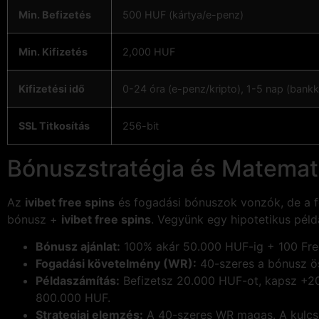
Min. Befizetés
500 HUF (kártya/e-penz)
Min. Kifizetés
2,000 HUF
Kifizetési idő
0-24 óra (e-penz/kripto), 1-5 nap (bankk
SSL Titkosítás
256-bit
Bónuszstratégia és Matemat
Az
ivibet free spins
és fogadási bónuszok vonzók, de a fe
bónusz +
ivibet free spins
. Vegyünk egy hipotetikus péld
Bónusz ajánlat:
100% akár 50.000 HUF-ig + 100 Fre
Fogadási követelmény (WR):
40-szeres a bónusz ö
Példaszámítás:
Befizetsz 20.000 HUF-ot, kapsz +20
800.000 HUF.
Strategiai elemzés:
A 40-szeres WR magas. A kulcs a 