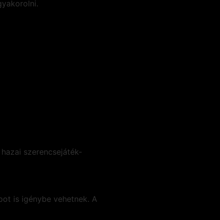
gyakorolni.
 hazai szerencsejáték-
pot is igénybe vehetnek. A