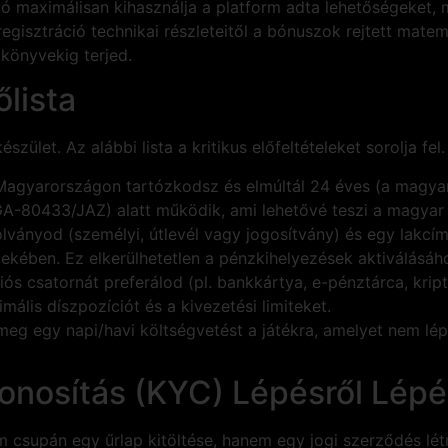
ó maximálisan kihasználja a platform adta lehetőségeket, 
gisztráció technikai részleteitől a bónuszok rejtett matem
ókönyvekig terjed.
őlista
ület. Az alábbi lista a kritikus előfeltételeket sorolja fel.
agyarországon tartózkodsz és elmúltál 24 éves (a magyar
GA-80433/JAZ) alatt működik, ami lehetővé teszi a magyar 
lványod (személyi, útlevél vagy jogosítvány) és egy lakcím
ekében. Ez elkerülhetetlen a pénzkihelyezések aktiválásáh
ós csatornát preferálod (pl. bankkártya, e-pénztárca, kript
mális díszpozíciót és a kivezetési limiteket.
eg egy napi/havi költségvetést a játékra, amelyet nem lép
zonosítás (KYC) Lépésről Lépé
m csupán egy űrlap kitöltése, hanem egy jogi szerződés létr