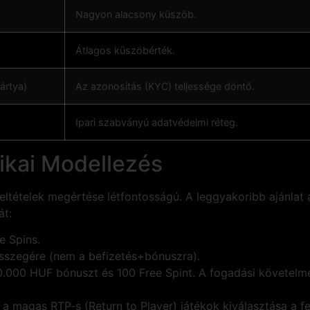
Nagyon alacsony küszöb.
Átlagos küszöbérték.
ártya)
Az azonosítás (KYC) teljessége döntő.
Ipari szabványú adatvédelmi réteg.
ikai Modellezés
ltételek megértése létfontosságú. A leggyakoribb ajánlat a
át:
e Spins.
sszegére (nem a befizetés+bónuszra).
.000 HUF bónuszt és 100 Free Spint. A fogadási követel
magas RTP-s (Return to Player) játékok kiválasztása a felt