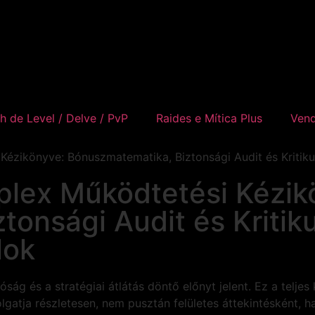
h de Level / Delve / PvP
Raides e Mítica Plus
Vend
ézikönyve: Bónuszmatematika, Biztonsági Audit és Kritikus
plex Működtetési Kézik
onsági Audit és Kritik
lok
ság és a stratégiai átlátás döntő előnyt jelent. Ez a teljes
olgatja részletesen, nem pusztán felületes áttekintésként,