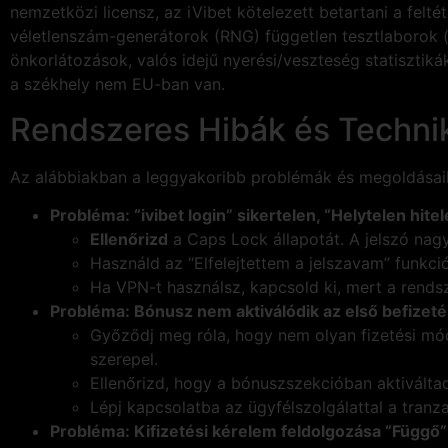
nemzetközi licensz, az iVibet kötelezett betartani a felt
véletlenszám-generátorok (RNG) független tesztlaborok (pl. 
önkorlátozások, valós idejű nyerési/veszteség statisztik
a székhely nem EU-ban van.
Rendszeres Hibák és Technik
Az alábbiakban a leggyakoribb problémák és megoldásai
Probléma: “ivibet login” sikertelen, “Helytelen hitel
Ellenőrizd
a Caps Lock állapotát. A jelszó nag
Használd az “Elfelejtettem a jelszavam” funkció
Ha VPN-t használsz, kapcsold ki, mert a rends
Probléma: Bónusz nem aktiválódik az első befizeté
Győződj meg róla, hogy nem olyan fizetési módsz
szerepel.
Ellenőrizd, hogy a bónuszszekcióban aktiválta
Lépj kapcsolatba az ügyfélszolgálattal a tranz
Probléma: Kifizetési kérelem feldolgozása “Függő”