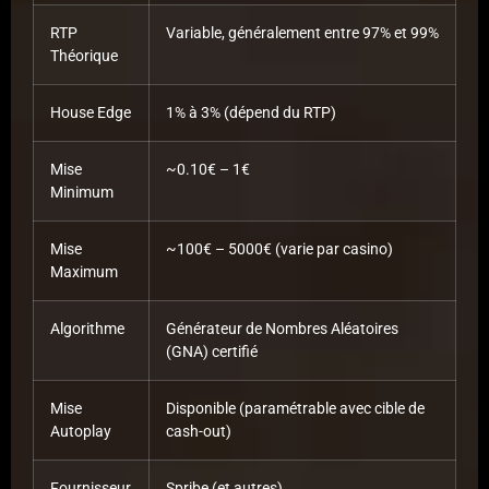
RTP
Variable, généralement entre 97% et 99%
Théorique
House Edge
1% à 3% (dépend du RTP)
Mise
~0.10€ – 1€
Minimum
Mise
~100€ – 5000€ (varie par casino)
Maximum
Algorithme
Générateur de Nombres Aléatoires
(GNA) certifié
Mise
Disponible (paramétrable avec cible de
Autoplay
cash-out)
Fournisseur
Spribe (et autres)