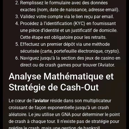
Remplissez le formulaire avec des données
exactes (nom, date de naissance, adresse email).
Validez votre compte via le lien reçu par email.
Procédez à l’identification (KYC) en fournissant
une pièce d’identité et un justificatif de domicile.
Cette étape est obligatoire pour les retraits.
Effectuez un premier dépôt via une méthode
sécurisée (carte, portefeuille électronique, crypto).
Naviguez jusqu’à la section des jeux de casino en
direct ou de crash games pour trouver l’Aviator.
Analyse Mathématique et
Stratégie de Cash-Out
Le cœur de l’
aviator
réside dans son multiplicateur
croissant de façon exponentielle jusqu’à un crash
aléatoire. Le jeu utilise un GNA pour déterminer le point
de crash à chaque tour. Il n’existe pas de stratégie pour
prédire le crash, mais une gestion de bankroll