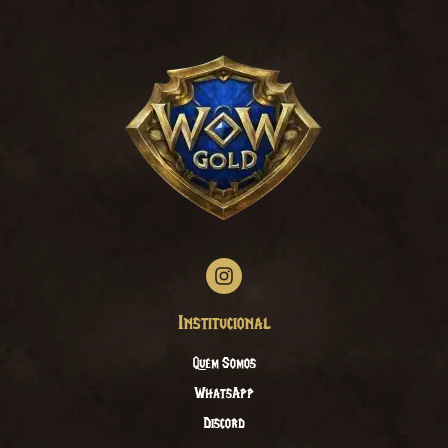
Institucional
Quem Somos
WhatsApp
Discord