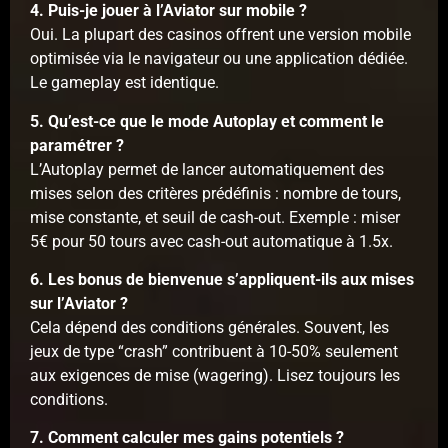
4. Puis-je jouer à l’Aviator sur mobile ?
Oui. La plupart des casinos offrent une version mobile
optimisée via le navigateur ou une application dédiée.
Le gameplay est identique.
5. Qu’est-ce que le mode Autoplay et comment le
paramétrer ?
L’Autoplay permet de lancer automatiquement des
mises selon des critères prédéfinis : nombre de tours,
mise constante, et seuil de cash-out. Exemple : miser
5€ pour 50 tours avec cash-out automatique à 1.5x.
6. Les bonus de bienvenue s’appliquent-ils aux mises
sur l’Aviator ?
Cela dépend des conditions générales. Souvent, les
jeux de type “crash” contribuent à 10-50% seulement
aux exigences de mise (wagering). Lisez toujours les
conditions.
7. Comment calculer mes gains potentiels ?