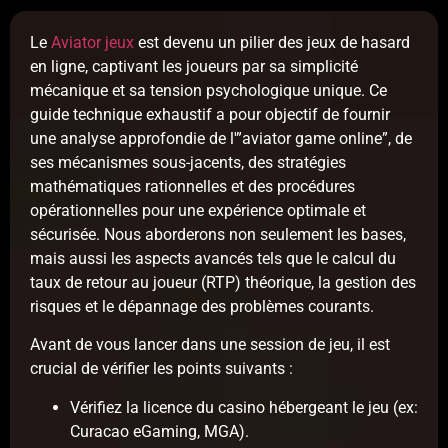
Le
Aviator jeux
est devenu un pilier des jeux de hasard
en ligne, captivant les joueurs par sa simplicité
mécanique et sa tension psychologique unique. Ce
guide technique exhaustif a pour objectif de fournir
une analyse approfondie de l'”aviator game online”, de
ses mécanismes sous-jacents, des stratégies
mathématiques rationnelles et des procédures
opérationnelles pour une expérience optimale et
sécurisée. Nous aborderons non seulement les bases,
mais aussi les aspects avancés tels que le calcul du
taux de retour au joueur (RTP) théorique, la gestion des
risques et le dépannage des problèmes courants.
Avant de vous lancer dans une session de jeu, il est
crucial de vérifier les points suivants :
Vérifiez la licence du casino hébergeant le jeu (ex:
Curacao eGaming, MGA).