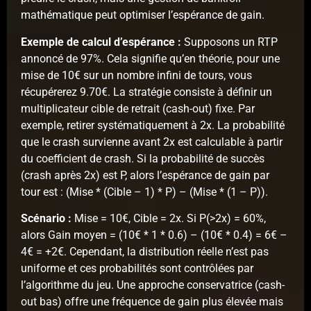
mathématique peut optimiser l’espérance de gain.
Exemple de calcul d’espérance :
Supposons un RTP
annoncé de 97%. Cela signifie qu’en théorie, pour une
mise de 10€ sur un nombre infini de tours, vous
récupérerez 9.70€. La stratégie consiste à définir un
multiplicateur cible de retrait (cash-out) fixe. Par
exemple, retirer systématiquement à 2x. La probabilité
que le crash survienne avant 2x est calculable à partir
du coefficient de crash. Si la probabilité de succès
(crash après 2x) est P, alors l’espérance de gain par
tour est : (Mise * (Cible – 1) * P) – (Mise * (1 – P)).
Scénario :
Mise = 10€, Cible = 2x. Si P(>2x) = 60%,
alors Gain moyen = (10€ * 1 * 0.6) – (10€ * 0.4) = 6€ –
4€ = +2€. Cependant, la distribution réelle n’est pas
uniforme et ces probabilités sont contrôlées par
l’algorithme du jeu. Une approche conservatrice (cash-
out bas) offre une fréquence de gain plus élevée mais