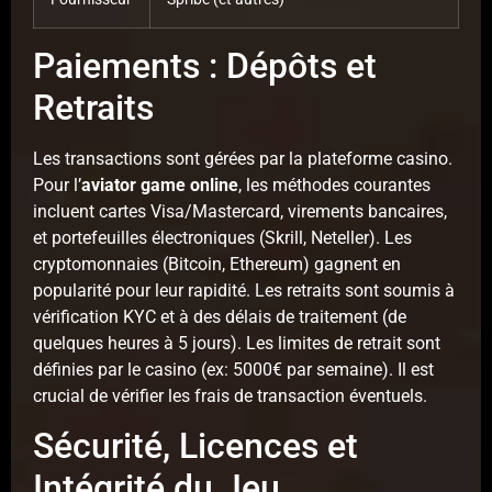
Paiements : Dépôts et
Retraits
Les transactions sont gérées par la plateforme casino.
Pour l’
aviator game online
, les méthodes courantes
incluent cartes Visa/Mastercard, virements bancaires,
et portefeuilles électroniques (Skrill, Neteller). Les
cryptomonnaies (Bitcoin, Ethereum) gagnent en
popularité pour leur rapidité. Les retraits sont soumis à
vérification KYC et à des délais de traitement (de
quelques heures à 5 jours). Les limites de retrait sont
définies par le casino (ex: 5000€ par semaine). Il est
crucial de vérifier les frais de transaction éventuels.
Sécurité, Licences et
Intégrité du Jeu