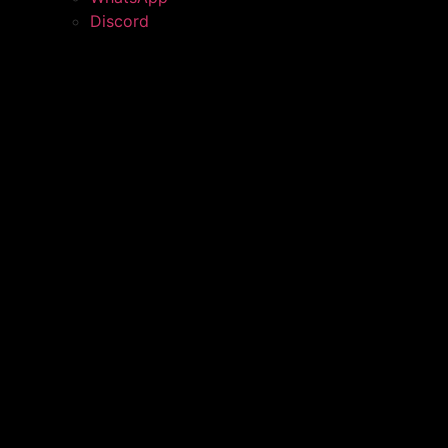
Discord