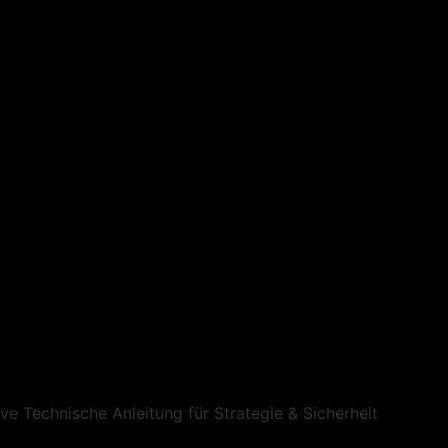
ve Technische Anleitung für Strategie & Sicherheit