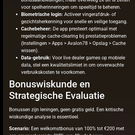
voor spelherinneringen om speeltijd te beheren.
Biometrische login:
Activeer vingerafdruk- of
gezichtsherkenning voor snelle en veilige toegang.
Cachebeheer:
De app presteert optimaal met
regelmatige cache-clearing bij prestatieproblemen
(Instellingen > Apps > Avalon78 > Opslag > Cache
wissen).
Data-gebruik:
Voor live dealer games op mobiele
data, stel een kwaliteitslimiet in om onverwachte
verbruikskosten te voorkomen.
Bonuswiskunde en
Strategische Evaluatie
Bonussen zijn leningen, geen gratis geld. Een kritische
wiskundige analyse is essentieel.
Scenario:
Een welkomstbonus van 100% tot €200 met