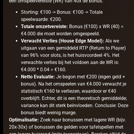
een omspeelvereiste (WR) van 40x de bonus.
Storting: €100 -> Bonus: €100 -> Totale
speelwaarde: €200.
Totale omzetvereiste:
Bonus (€100) x WR (40) =
€4.000 die moet worden omgespeeld.
Verwacht Verlies (House Edge Model):
Als we
uitgaan van een gemiddeld RTP (Return to Player)
van 96% voor slots, is het huisvoordeel 4%. Het
verwachte verlies bij het voldoen aan de WR is:
€4.000 * 0.04 = €160.
Netto Evaluatie:
Je begon met €200 (eigen geld +
bonus). Na het omspeelen van €4.000 verwacht je
statistisch €160 te verliezen, waardoor er €40
overblijft. Echter, dit is een theoretisch gemiddelde;
variance kan dit sterk beïnvloeden. Conclusie: Deze
bonus biedt weinig marge.
Optimalisatie:
Zoek naar bonussen met lagere WR (bijv.
20x-30x) of bonussen die gelden voor tafelspellen met