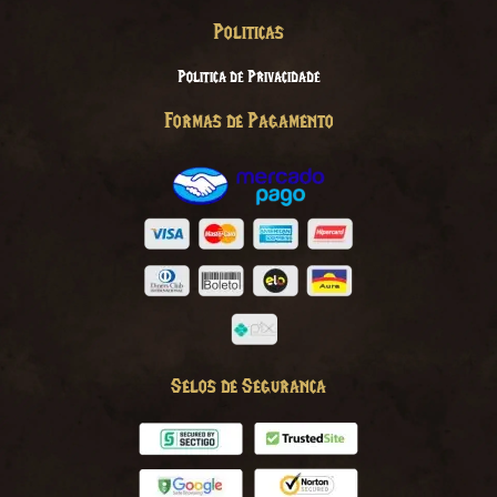
Politicas
Politica de Privacidade
Formas de Pagamento
Selos de Seguranca