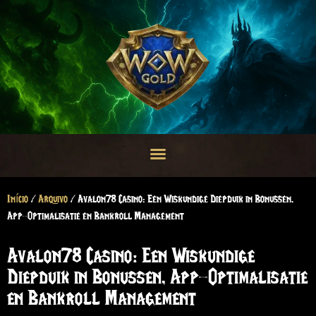
Início
/
Arquivo
/ Avalon78 Casino: Een Wiskundige Diepduik in Bonussen,
App-Optimalisatie en Bankroll Management
Avalon78 Casino: Een Wiskundige
Diepduik in Bonussen, App-Optimalisatie
en Bankroll Management