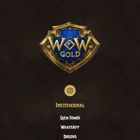
Institucional
Quem Somos
WhatsApp
Discord