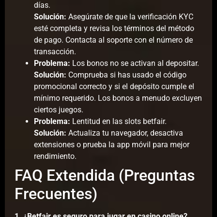
días.
Solución:
Asegúrate de que la verificación KYC
esté completa y revisa los términos del método
de pago. Contacta al soporte con el número de
transacción.
Problema:
Los bonos no se activan al depositar.
Solución:
Comprueba si has usado el código
promocional correcto y si el depósito cumple el
mínimo requerido. Los bonos a menudo excluyen
ciertos juegos.
Problema:
Lentitud en las slots betfair.
Solución:
Actualiza tu navegador, desactiva
extensiones o prueba la app móvil para mejor
rendimiento.
FAQ Extendida (Preguntas
Frecuentes)
1. ¿Betfair es seguro para jugar en casino online?