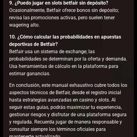
9. ¿Puedo jugar en slots betfair sin depósito?
Ocasionalmente, Betfair ofrece bonos sin depósito;
revisa las promociones activas, pero suelen tener
wagering alto.
10. ¿Cómo calcular las probabilidades en apuestas
deportivas de Betfair?
Betfair usa un sistema de exchange; las
probabilidades se determinan por la oferta y demanda.
Usa herramientas de cálculo en la plataforma para
estimar ganancias.
En conclusión, este manual exhaustivo cubre todos los
aspectos técnicos de Betfair, desde el registro inicial
hasta estrategias avanzadas en casino y slots. Al
seguir estas guías, podrás maximizar tu experiencia,
gestionar riesgos y disfrutar de una plataforma segura
y regulada. Recuerda jugar de manera responsable y
consultar siempre los términos oficiales para
mantenerte actualizado.