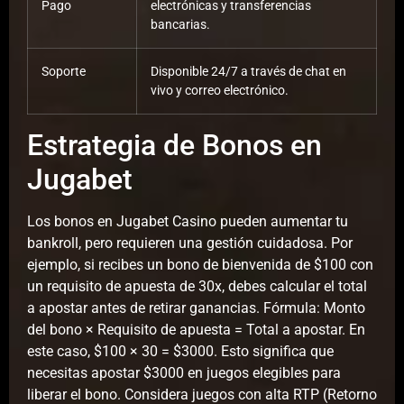
Pago
electrónicas y transferencias
bancarias.
Soporte
Disponible 24/7 a través de chat en
vivo y correo electrónico.
Estrategia de Bonos en
Jugabet
Los bonos en Jugabet Casino pueden aumentar tu
bankroll, pero requieren una gestión cuidadosa. Por
ejemplo, si recibes un bono de bienvenida de $100 con
un requisito de apuesta de 30x, debes calcular el total
a apostar antes de retirar ganancias. Fórmula: Monto
del bono × Requisito de apuesta = Total a apostar. En
este caso, $100 × 30 = $3000. Esto significa que
necesitas apostar $3000 en juegos elegibles para
liberar el bono. Considera juegos con alta RTP (Retorno