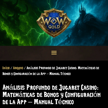
Início
/
Arquivo
/ Análisis Profundo de Jugabet Casino: Matemáticas de
Bonos y Configuración de la App – Manual Técnico
Análisis Profundo de Jugabet Casino:
Matemáticas de Bonos y Configuración
de la App – Manual Técnico