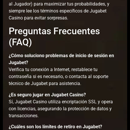
al Jugador) para maximizar tus probabilidades, y
siempre lee los términos específicos de Jugabet
Casino para evitar sorpresas.
Preguntas Frecuentes
(FAQ)
¿Cómo soluciono problemas de inicio de sesión en
Jugabet?
Verifica tu conexión a Internet, restablece tu
contraseña si es necesario, o contacta al soporte
técnico de Jugabet para asistencia.
¿Es seguro jugar en Jugabet Casino?
Sí, Jugabet Casino utiliza encriptación SSL y opera
con licencias, asegurando la protección de datos y
transacciones.
¿Cuáles son los límites de retiro en Jugabet?