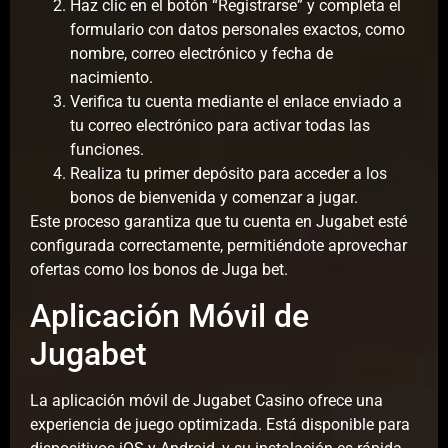
Haz clic en el botón “Registrarse” y completa el
formulario con datos personales exactos, como
nombre, correo electrónico y fecha de
nacimiento.
Verifica tu cuenta mediante el enlace enviado a
tu correo electrónico para activar todas las
funciones.
Realiza tu primer depósito para acceder a los
bonos de bienvenida y comenzar a jugar.
Este proceso garantiza que tu cuenta en Jugabet esté
configurada correctamente, permitiéndote aprovechar
ofertas como los bonos de Juga bet.
Aplicación Móvil de
Jugabet
La aplicación móvil de Jugabet Casino ofrece una
experiencia de juego optimizada. Está disponible para