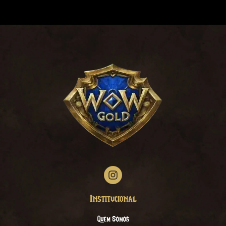
Institucional
Quem Somos