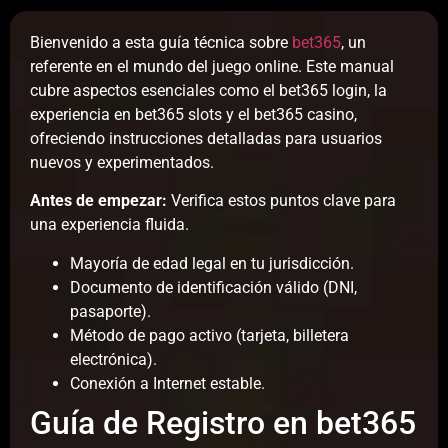
Bienvenido a esta guía técnica sobre
bet365
, un
referente en el mundo del juego online. Este manual
cubre aspectos esenciales como el bet365 login, la
experiencia en bet365 slots y el bet365 casino,
ofreciendo instrucciones detalladas para usuarios
nuevos y experimentados.
Antes de empezar:
Verifica estos puntos clave para
una experiencia fluida.
Mayoría de edad legal en tu jurisdicción.
Documento de identificación válido (DNI,
pasaporte).
Método de pago activo (tarjeta, billetera
electrónica).
Conexión a Internet estable.
Guía de Registro en bet365