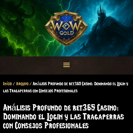
Início
/
Arquivo
/ Análisis Profundo de bet365 Casino: Dominando el Login y
las Tragaperras con Consejos Profesionales
Análisis Profundo de bet365 Casino:
Dominando el Login y las Tragaperras
con Consejos Profesionales