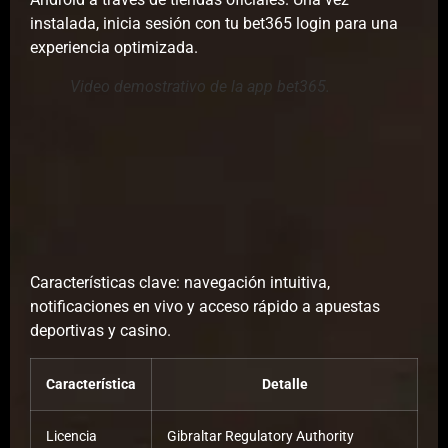
instalada, inicia sesión con tu bet365 login para una
experiencia optimizada.
Video demostrativo de la app bet365.
Características clave: navegación intuitiva,
notificaciones en vivo y acceso rápido a apuestas
deportivas y casino.
Característica
Detalle
Licencia
Gibraltar Regulatory Authority