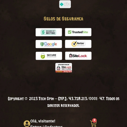
Selos de Seguranca
Copyright © 2023 Tech Spin – CNPJ: 43.728.213/0001-47. Todos os
direitos reservados.
Olá, visitante!
0
Entrar / Cadastrar