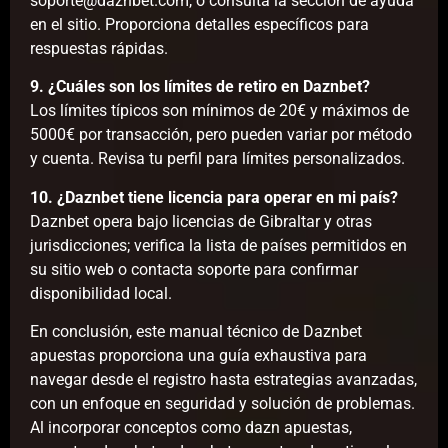
soporte@daznbet.com, o consulta la sección de ayuda
en el sitio. Proporciona detalles específicos para
respuestas rápidas.
9. ¿Cuáles son los límites de retiro en Daznbet?
Los límites típicos son mínimos de 20€ y máximos de
5000€ por transacción, pero pueden variar por método
y cuenta. Revisa tu perfil para límites personalizados.
10. ¿Daznbet tiene licencia para operar en mi país?
Daznbet opera bajo licencias de Gibraltar y otras
jurisdicciones; verifica la lista de países permitidos en
su sitio web o contacta soporte para confirmar
disponibilidad local.
En conclusión, este manual técnico de Daznbet
apuestas proporciona una guía exhaustiva para
navegar desde el registro hasta estrategias avanzadas,
con un enfoque en seguridad y solución de problemas.
Al incorporar conceptos como dazn apuestas,