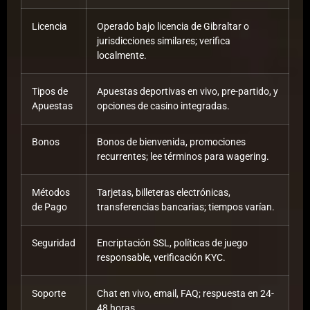
Licencia
Operado bajo licencia de Gibraltar o
jurisdicciones similares; verifica
localmente.
Tipos de
Apuestas deportivas en vivo, pre-partido, y
Apuestas
opciones de casino integradas.
Bonos
Bonos de bienvenida, promociones
recurrentes; lee términos para wagering.
Métodos
Tarjetas, billeteras electrónicas,
de Pago
transferencias bancarias; tiempos varían.
Seguridad
Encriptación SSL, políticas de juego
responsable, verificación KYC.
Soporte
Chat en vivo, email, FAQ; respuesta en 24-
48 horas.