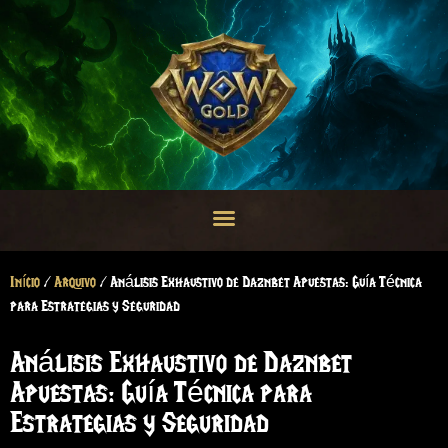
Início
/
Arquivo
/ Análisis Exhaustivo de Daznbet Apuestas: Guía Técnica
para Estrategias y Seguridad
Análisis Exhaustivo de Daznbet
Apuestas: Guía Técnica para
Estrategias y Seguridad