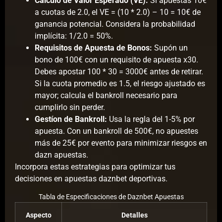
Cálculo de Valor Esperado (VE):
Si apuestas 10€
a cuotas de 2.0, el VE = (10 * 2.0) – 10 = 10€ de
ganancia potencial. Considera la probabilidad
implícita: 1/2.0 = 50%.
Requisitos de Apuesta de Bonos:
Supón un
bono de 100€ con un requisito de apuesta x30.
Debes apostar 100 * 30 = 3000€ antes de retirar.
Si la cuota promedio es 1.5, el riesgo ajustado es
mayor; calcula el bankroll necesario para
cumplirlo sin perder.
Gestíon de Bankroll:
Usa la regla del 1-5% por
apuesta. Con un bankroll de 500€, no apuestes
más de 25€ por evento para minimizar riesgos en
dazn apuestas.
Incorpora estas estrategias para optimizar tus
decisiones en apuestas daznbet deportivas.
Tabla de Especificaciones de Daznbet Apuestas
Aspecto
Detalles