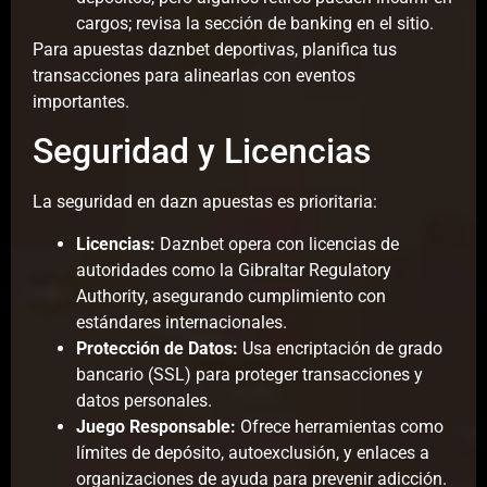
cargos; revisa la sección de banking en el sitio.
Para apuestas daznbet deportivas, planifica tus
transacciones para alinearlas con eventos
importantes.
Seguridad y Licencias
La seguridad en dazn apuestas es prioritaria:
Licencias:
Daznbet opera con licencias de
autoridades como la Gibraltar Regulatory
Authority, asegurando cumplimiento con
estándares internacionales.
Protección de Datos:
Usa encriptación de grado
bancario (SSL) para proteger transacciones y
datos personales.
Juego Responsable:
Ofrece herramientas como
límites de depósito, autoexclusión, y enlaces a
organizaciones de ayuda para prevenir adicción.