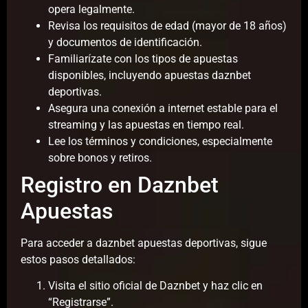
opera legalmente.
Revisa los requisitos de edad (mayor de 18 años)
y documentos de identificación.
Familiarízate con los tipos de apuestas
disponibles, incluyendo apuestas daznbet
deportivas.
Asegura una conexión a internet estable para el
streaming y las apuestas en tiempo real.
Lee los términos y condiciones, especialmente
sobre bonos y retiros.
Registro en Daznbet
Apuestas
Para acceder a daznbet apuestas deportivas, sigue
estos pasos detallados:
Visita el sitio oficial de Daznbet y haz clic en
“Registrarse”.