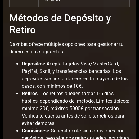
Métodos de Depósito y
Retiro
Daznbet ofrece múltiples opciones para gestionar tu
dinero en dazn apuestas:
Depósitos:
Acepta tarjetas Visa/MasterCard,
PayPal, Skrill, y transferencias bancarias. Los
depósitos son instantáneos en la mayoría de los
casos, con mínimos de 10€.
Retiros:
Los retiros pueden tardar 1-5 días
hábiles, dependiendo del método. Límites típicos:
mínimo 20€, máximo 5000€ por transacción.
Verifica tu cuenta antes de solicitar retiros para
evitar demoras.
Comisiones:
Generalmente sin comisiones por
depósitos, pero algunos retiros pueden incurrir en